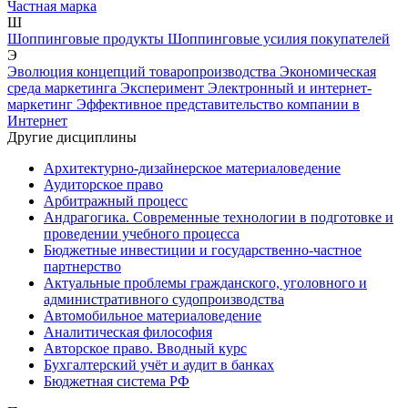
Частная марка
Ш
Шоппинговые продукты
Шоппинговые усилия покупателей
Э
Эволюция концепций товаропроизводства
Экономическая
среда маркетинга
Эксперимент
Электронный и интернет-
маркетинг
Эффективное представительство компании в
Интернет
Другие дисциплины
Архитектурно-дизайнерское материаловедение
Аудиторское право
Арбитражный процесс
Андрагогика. Современные технологии в подготовке и
проведении учебного процесса
Бюджетные инвестиции и государственно-частное
партнерство
Актуальные проблемы гражданского, уголовного и
административного судопроизводства
Автомобильное материаловедение
Аналитическая философия
Авторское право. Вводный курс
Бухгалтерский учёт и аудит в банках
Бюджетная система РФ