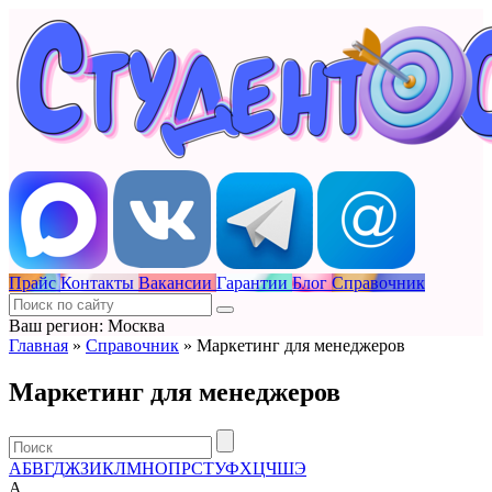
Прайс
Контакты
Вакансии
Гарантии
Блог
Справочник
Ваш регион: Москва
Главная
»
Справочник
»
Маркетинг для менеджеров
Маркетинг для менеджеров
А
Б
В
Г
Д
Ж
З
И
К
Л
М
Н
О
П
Р
С
Т
У
Ф
Х
Ц
Ч
Ш
Э
А