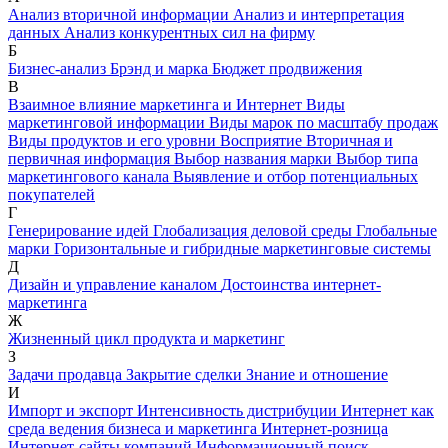
Анализ вторичной информации
Анализ и интерпретация
данных
Анализ конкурентных сил на фирму
Б
Бизнес-анализ
Брэнд и марка
Бюджет продвижения
В
Взаимное влияние маркетинга и Интернет
Виды
маркетинговой информации
Виды марок по масштабу продаж
Виды продуктов и его уровни
Восприятие
Вторичная и
первичная информация
Выбор названия марки
Выбор типа
маркетингового канала
Выявление и отбор потенциальных
покупателей
Г
Генерирование идей
Глобализация деловой среды
Глобальные
марки
Горизонтальные и гибридные маркетинговые системы
Д
Дизайн и управление каналом
Достоинства интернет-
маркетинга
Ж
Жизненный цикл продукта и маркетинг
З
Задачи продавца
Закрытие сделки
Знание и отношение
И
Импорт и экспорт
Интенсивность дистрибуции
Интернет как
среда ведения бизнеса и маркетинга
Интернет-розница
Интернет-сайты компаний
Информационный поиск