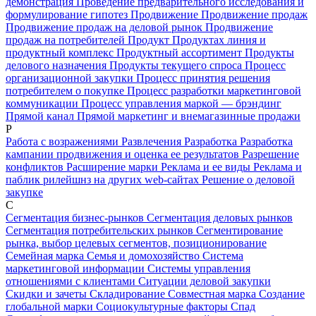
демонстрация
Проведение предварительного исследования и
формулирование гипотез
Продвижение
Продвижение продаж
Продвижение продаж на деловой рынок
Продвижение
продаж на потребителей
Продукт
Продуктах линия и
продуктный комплекс
Продуктный ассортимент
Продукты
делового назначения
Продукты текущего спроса
Процесс
организационной закупки
Процесс принятия решения
потребителем о покупке
Процесс разработки маркетинговой
коммуникации
Процесс управления маркой — брэндинг
Прямой канал
Прямой маркетинг и внемагазинные продажи
Р
Работа с возражениями
Развлечения
Разработка
Разработка
кампании продвижения и оценка ее результатов
Разрешение
конфликтов
Расширение марки
Реклама и ее виды
Реклама и
паблик рилейшнз на других web-сайтах
Решение о деловой
закупке
С
Сегментация бизнес-рынков
Сегментация деловых рынков
Сегментация потребительских рынков
Сегментирование
рынка, выбор целевых сегментов, позиционирование
Семейная марка
Семья и домохозяйство
Система
маркетинговой информации
Системы управления
отношениями с клиентами
Ситуации деловой закупки
Скидки и зачеты
Складирование
Совместная марка
Создание
глобальной марки
Социокультурные факторы
Спад