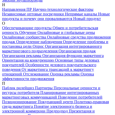
эмоции
Мультибрэнды
Н
Направления ПР
Научно-технологические факторы
Независимые оптовые посредники
Непрямые каналы
Новые
продукты и почему они проваливаются
Новый продукт
О
Обеспечивающие продукты
Обмен и потребительская
ценность
Обучение
Онлайновые и глобальные цены
Онлайновые сообщества
Онлайновые средства продвижения
продаж
Определение наблюдения
Определение проблемы и
постановка цели
Опрос
Организация интегрированного
маркетингового подразделения
Организация продаж
Организация рекламы
Организация функции маркетинга
Ориентация на конкуренцию
Основные типы деловых
покупателей
Особенности делового покупательского
поведения
От маркетинга трансакций к маркетингу
отношений
Отслеживание
Оценка рекламы
Оценка
эффективности продвижения
П
Паблик рилейшнз
Партнеры
Персональные ценности и
ресурсы потребителя
Планирование интегрированных
маркетинговых коммуникаций
Поведение потребителей
Позиционирование
Покупающий центр
Политико-правовая
среда маркетинга
Понятие электронного бизнеса и
электронной коммерции
Предподход
Презентация и