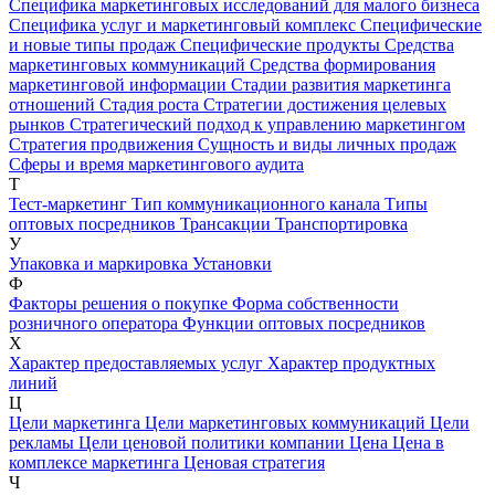
Специфика маркетинговых исследований для малого бизнеса
Специфика услуг и маркетинговый комплекс
Специфические
и новые типы продаж
Специфические продукты
Средства
маркетинговых коммуникаций
Средства формирования
маркетинговой информации
Стадии развития маркетинга
отношений
Стадия роста
Стратегии достижения целевых
рынков
Стратегический подход к управлению маркетингом
Стратегия продвижения
Сущность и виды личных продаж
Сферы и время маркетингового аудита
Т
Тест-маркетинг
Тип коммуникационного канала
Типы
оптовых посредников
Трансакции
Транспортировка
У
Упаковка и маркировка
Установки
Ф
Факторы решения о покупке
Форма собственности
розничного оператора
Функции оптовых посредников
Х
Характер предоставляемых услуг
Характер продуктных
линий
Ц
Цели маркетинга
Цели маркетинговых коммуникаций
Цели
рекламы
Цели ценовой политики компании
Цена
Цена в
комплексе маркетинга
Ценовая стратегия
Ч