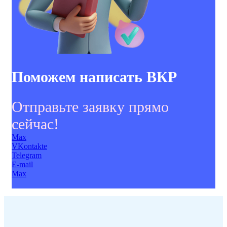
Поможем написать ВКР
Отправьте заявку прямо
сейчас!
Max
VKontakte
Telegram
E-mail
Max