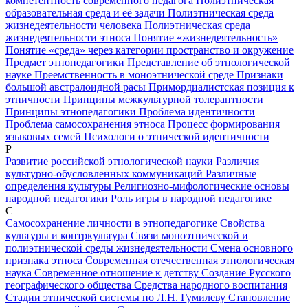
компетентность современного педагога
Полиэтническая
образовательная среда и её задачи
Полиэтническая среда
жизнедеятельности человека
Полиэтническая среда
жизнедеятельности этноса
Понятие «жизнедеятельность»
Понятие «среда» через категории пространство и окружение
Предмет этнопедагогики
Представление об этнологической
науке
Преемственность в моноэтнической среде
Признаки
большой австралоидной расы
Примордиалистская позиция к
этничности
Принципы межкультурной толерантности
Принципы этнопедагогики
Проблема идентичности
Проблема самосохранения этноса
Процесс формирования
языковых семей
Психологи о этнической идентичности
Р
Развитие российской этнологической науки
Различия
культурно-обусловленных коммуникаций
Различные
определения культуры
Религиозно-мифологические основы
народной педагогики
Роль игры в народной педагогике
С
Самосохранение личности в этнопедагогике
Свойства
культуры и контркультура
Связи моноэтнической и
полиэтнической среды жизнедеятельности
Смена основного
признака этноса
Современная отечественная этнологическая
наука
Современное отношение к детству
Создание Русского
географического общества
Средства народного воспитания
Стадии этнической системы по Л.Н. Гумилеву
Становление