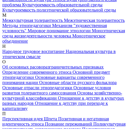
проблема
Культуроемкость образовательной среды
Культуроемкость полиэтнической образовательной среды
М
Межкультурная толерантность
Межэтническая толерантность
Методы этнопедагогики
Механизм "художественная
условность"
Мировое понимание этнологии
Моноэтническая
среда жизнедеятельности человека
Моноэтническое
объединение
Н
Народное трудовое воспитание
Национальная культура в
этническом смысле
О
Об основных расоворазграничительных признаках
Определение современного этноса
Основной предмет
этнопедагогики
Основные варианты современного
понимания нации
Основные области русского фольклора
Основные отрасли этнопедагогики
Основные условия
развития толерантного самосознания
Основы хозяйственно-
культурной классификации
Отношение к детству в культурах
разных народов
Отношение к детству при переходе к
капитализму
П
Перспективная идея Шпета
Позитивная и негативная
идентичность этноса
Познание переживаний
Поликультурная