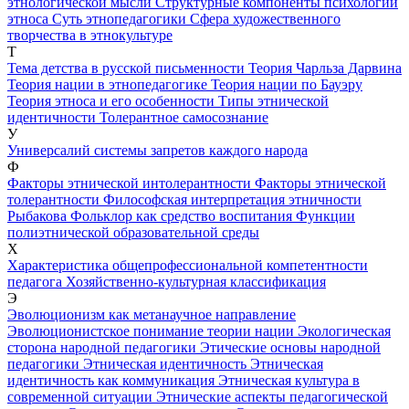
этнологической мысли
Структурные компоненты психологии
этноса
Суть этнопедагогики
Сфера художественного
творчества в этнокультуре
Т
Тема детства в русской письменности
Теория Чарльза Дарвина
Теория нации в этнопедагогике
Теория нации по Бауэру
Теория этноса и его особенности
Типы этнической
идентичности
Толерантное самосознание
У
Универсалий системы запретов каждого народа
Ф
Факторы этнической интолерантности
Факторы этнической
толерантности
Философская интерпретация этничности
Рыбакова
Фольклор как средство воспитания
Функции
полиэтнической образовательной среды
Х
Характеристика общепрофессиональной компетентности
педагога
Хозяйственно-культурная классификация
Э
Эволюционизм как метанаучное направление
Эволюционистское понимание теории нации
Экологическая
сторона народной педагогики
Этические основы народной
педагогики
Этническая идентичность
Этническая
идентичность как коммуникация
Этническая культура в
современной ситуации
Этнические аспекты педагогической