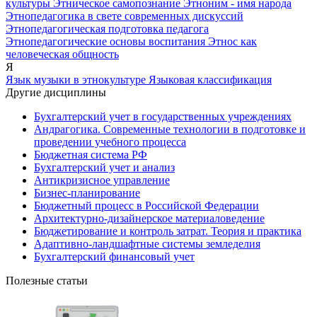
культуры
Этническое самопознание
Этноним - имя народа
Этнопедагогика в свете современных дискуссий
Этнопедагогическая подготовка педагога
Этнопедагогические основы воспитания
Этнос как
человеческая общность
Я
Язык музыки в этнокультуре
Языковая классификация
Другие дисциплины
Бухгалтерский учет в государственных учреждениях
Андрагогика. Современные технологии в подготовке и
проведении учебного процесса
Бюджетная система РФ
Бухгалтерский учет и анализ
Антикризисное управление
Бизнес-планирование
Бюджетный процесс в Российской Федерации
Архитектурно-дизайнерское материаловедение
Бюджетирование и контроль затрат. Теория и практика
Адаптивно-ландшафтные системы земледелия
Бухгалтерский финансовый учет
Полезные статьи