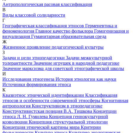
Антропологическая расовая классификация
В
Виды классовой солидарности
Г
Географическая классификация этносов
Герменевтика и
феноменология
Главное качество фольклора
Гомогенизация и
визуализация
Гуманитарная образовательная среда
Ж
Жизненное проявление педагогической культуры
З
Задачи и цели этнопедагогики
Задачи межкультурной
толерантности
Значение игрушек в народной педагогике
Значение марксизма для советской этнографической школы
И
Исследования этногенеза
История этнологии как науки
Источники формирования этноса
К
Квазиэтнос этнической идентификации
Классификация
этносов и особенности современной этносферы
Когнитивная
антропология
Конструктивизм в этнопедагогике
Конструктивистская позиция В.А. Тишкова
Концепции
этноса Л. Н. Гумилева
Концепция геннокультурной
коэволюции
Концепция структуральной этнологии
Концепция этнической картины мира
Критерии
фольклорности
Культура этноса
Культурно-экологическая