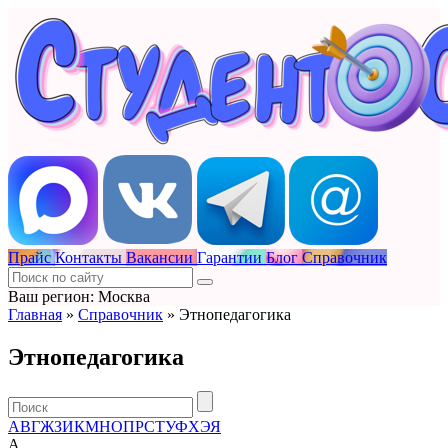
Прайс
Контакты
Вакансии
Гарантии
Блог
Справочник
Ваш регион: Москва
Главная
»
Справочник
»
Этнопедагогика
Этнопедагогика
А
В
Г
Ж
З
И
К
М
Н
О
П
Р
С
Т
У
Ф
Х
Э
Я
А