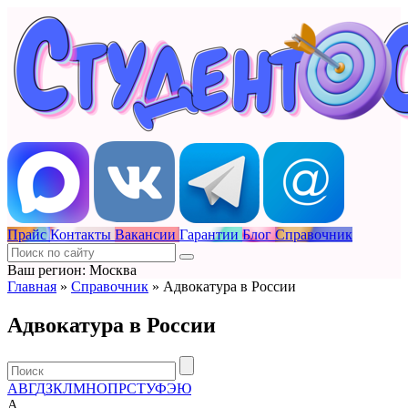
Прайс
Контакты
Вакансии
Гарантии
Блог
Справочник
Ваш регион: Москва
Главная
»
Справочник
»
Адвокатура в России
Адвокатура в России
А
В
Г
Д
З
К
Л
М
Н
О
П
Р
С
Т
У
Ф
Э
Ю
А