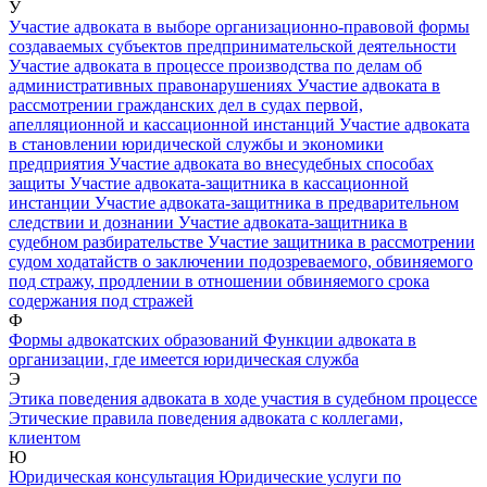
У
Участие адвоката в выборе организационно-правовой формы
создаваемых субъектов предпринимательской деятельности
Участие адвоката в процессе производства по делам об
административных правонарушениях
Участие адвоката в
рассмотрении гражданских дел в судах первой,
апелляционной и кассационной инстанций
Участие адвоката
в становлении юридической службы и экономики
предприятия
Участие адвоката во внесудебных способах
защиты
Участие адвоката-защитника в кассационной
инстанции
Участие адвоката-защитника в предварительном
следствии и дознании
Участие адвоката-защитника в
судебном разбирательстве
Участие защитника в рассмотрении
судом ходатайств о заключении подозреваемого, обвиняемого
под стражу, продлении в отношении обвиняемого срока
содержания под стражей
Ф
Формы адвокатских образований
Функции адвоката в
организации, где имеется юридическая служба
Э
Этика поведения адвоката в ходе участия в судебном процессе
Этические правила поведения адвоката с коллегами,
клиентом
Ю
Юридическая консультация
Юридические услуги по