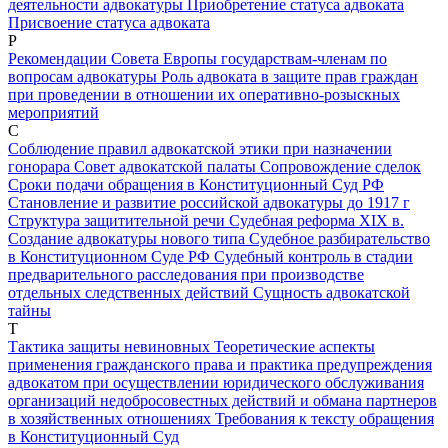
деятельности адвокатуры
Приобретение статуса адвоката
Присвоение статуса адвоката
Р
Рекомендации Совета Европы государствам-членам по
вопросам адвокатуры
Роль адвоката в защите прав граждан
при проведении в отношении их оперативно-розыскных
мероприятий
С
Соблюдение правил адвокатской этики при назначении
гонорара
Совет адвокатской палаты
Сопровождение сделок
Сроки подачи обращения в Конституционный Суд РФ
Становление и развитие российской адвокатуры до 1917 г
Структура защитительной речи
Судебная реформа XIX в.
Создание адвокатуры нового типа
Судебное разбирательство
в Конституционном Суде РФ
Судебный контроль в стадии
предварительного расследования при производстве
отдельных следственных действий
Сущность адвокатской
тайны
Т
Тактика защиты невиновных
Теоретические аспекты
применения гражданского права и практика предупреждения
адвокатом при осуществлении юридического обслуживания
организаций недобросовестных действий и обмана партнеров
в хозяйственных отношениях
Требования к тексту обращения
в Конституционный Суд