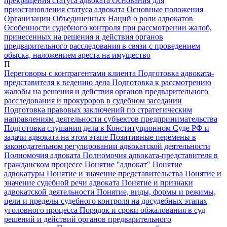
прекращения статуса адвоката
Основания для
приостановления статуса адвоката
Основные положения
Организации Объединенных Наций о роли адвокатов
Особенности судебного контроля при рассмотрении жалоб,
принесенных на решения и действия органов
предварительного расследования в связи с проведением
обыска, наложением ареста на имущество
П
Переговоры с контрагентами клиента
Подготовка адвоката-
представителя к ведению дела
Подготовка к рассмотрению
жалобы на решения и действия органов предварительного
расследования и прокуроров в судебном заседании
Подготовка правовых заключений по стратегическим
направлениям деятельности субъектов предпринимательства
Подготовка слушания дела в Конституционном Суде РФ и
задачи адвоката на этом этапе
Позитивные перемены в
законодательном регулировании адвокатской деятельности
Полномочия адвоката
Полномочия адвоката-представителя в
гражданском процессе
Понятие "адвокат"
Понятие
адвокатуры
Понятие и значение представительства
Понятие и
значение судебной речи адвоката
Понятие и признаки
адвокатской деятельности
Понятие, виды, формы и режимы,
цели и пределы судебного контроля на досудебных этапах
уголовного процесса
Порядок и сроки обжалования в суд
решений и действий органов предварительного