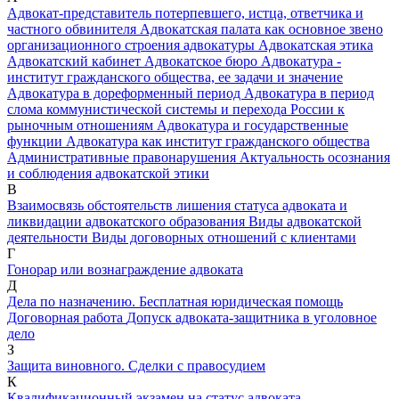
Адвокат-представитель потерпевшего, истца, ответчика и
частного обвинителя
Адвокатская палата как основное звено
организационного строения адвокатуры
Адвокатская этика
Адвокатский кабинет
Адвокатское бюро
Адвокатура -
институт гражданского общества, ее задачи и значение
Адвокатура в дореформенный период
Адвокатура в период
слома коммунистической системы и перехода России к
рыночным отношениям
Адвокатура и государственные
функции
Адвокатура как институт гражданского общества
Административные правонарушения
Актуальность осознания
и соблюдения адвокатской этики
В
Взаимосвязь обстоятельств лишения статуса адвоката и
ликвидации адвокатского образования
Виды адвокатской
деятельности
Виды договорных отношений с клиентами
Г
Гонорар или вознаграждение адвоката
Д
Дела по назначению. Бесплатная юридическая помощь
Договорная работа
Допуск адвоката-защитника в уголовное
дело
З
Защита виновного. Сделки с правосудием
К
Квалификационный экзамен на статус адвоката