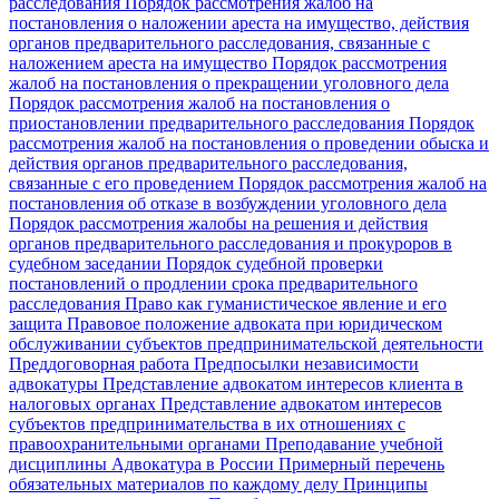
расследования
Порядок рассмотрения жалоб на
постановления о наложении ареста на имущество, действия
органов предварительного расследования, связанные с
наложением ареста на имущество
Порядок рассмотрения
жалоб на постановления о прекращении уголовного дела
Порядок рассмотрения жалоб на постановления о
приостановлении предварительного расследования
Порядок
рассмотрения жалоб на постановления о проведении обыска и
действия органов предварительного расследования,
связанные с его проведением
Порядок рассмотрения жалоб на
постановления об отказе в возбуждении уголовного дела
Порядок рассмотрения жалобы на решения и действия
органов предварительного расследования и прокуроров в
судебном заседании
Порядок судебной проверки
постановлений о продлении срока предварительного
расследования
Право как гуманистическое явление и его
защита
Правовое положение адвоката при юридическом
обслуживании субъектов предпринимательской деятельности
Преддоговорная работа
Предпосылки независимости
адвокатуры
Представление адвокатом интересов клиента в
налоговых органах
Представление адвокатом интересов
субъектов предпринимательства в их отношениях с
правоохранительными органами
Преподавание учебной
дисциплины Адвокатура в России
Примерный перечень
обязательных материалов по каждому делу
Принципы