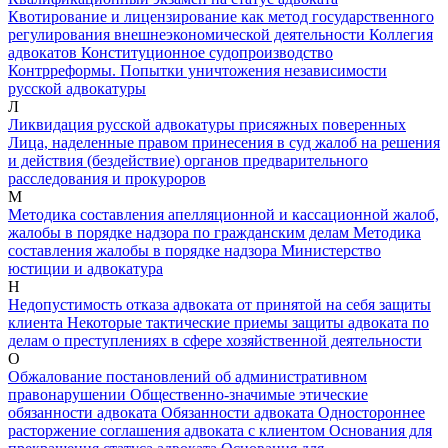
Квотирование и лицензирование как метод государственного
регулирования внешнеэкономической деятельности
Коллегия
адвокатов
Конституционное судопроизводство
Контрреформы. Попытки уничтожения независимости
русской адвокатуры
Л
Ликвидация русской адвокатуры присяжных поверенных
Лица, наделенные правом принесения в суд жалоб на решения
и действия (бездействие) органов предварительного
расследования и прокуроров
М
Методика составления апелляционной и кассационной жалоб,
жалобы в порядке надзора по гражданским делам
Методика
составления жалобы в порядке надзора
Министерство
юстиции и адвокатура
Н
Недопустимость отказа адвоката от принятой на себя защиты
клиента
Некоторые тактические приемы защиты адвоката по
делам о преступлениях в сфере хозяйственной деятельности
О
Обжалование постановлений об административном
правонарушении
Общественно-значимые этические
обязанности адвоката
Обязанности адвоката
Одностороннее
расторжение соглашения адвоката с клиентом
Основания для