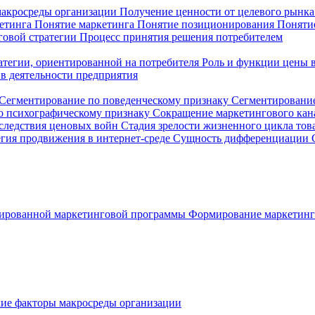
макросреды организации
Получение ценности от целевого рынк
кетинга
Понятие маркетинга
Понятие позиционирования
Понятие
говой стратегии
Процесс принятия решения потребителем
ратегии, ориентированной на потребителя
Роль и функции цены 
в деятельности предприятия
Сегментирование по поведенческому признаку
Сегментирование
о психографическому признаку
Сокращение маркетингового ка
следствия ценовых войн
Стадия зрелости жизненного цикла тов
егия продвижения в интернет-среде
Сущность дифференциации
ированной маркетинговой программы
Формирование маркетинг
ие факторы макросреды организации