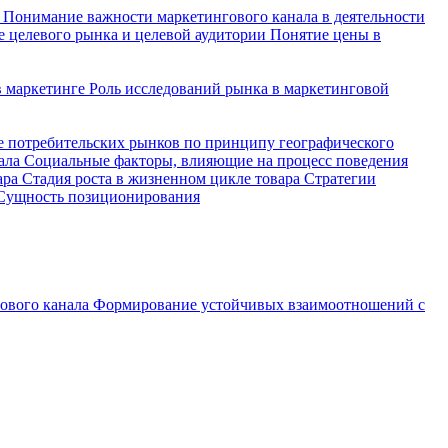
а
Понимание важности маркетингового канала в деятельности
 целевого рынка и целевой аудитории
Понятие цены в
в маркетинге
Роль исследований рынка в маркетинговой
 потребительских рынков по принципу географического
нала
Социальные факторы, влияющие на процесс поведения
ара
Стадия роста в жизненном цикле товара
Стратегии
Сущность позиционирования
ового канала
Формирование устойчивых взаимоотношений с