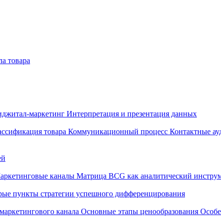
ла товара
диджитал-маркетинг
Интерпретация и презентация данных
ассификация товара
Коммуникационный процесс
Контактные а
ей
аркетинговые каналы
Матрица BCG как аналитический инструм
рые пункты стратегии успешного дифференцирования
маркетингового канала
Основные этапы ценообразования
Особе