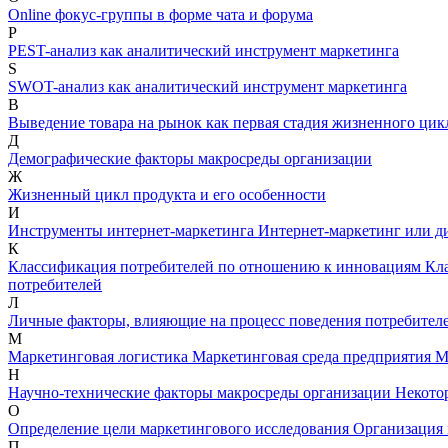
Online фокус-группы в форме чата и форума
P
PEST-анализ как аналитический инструмент маркетинга
S
SWOT-анализ как аналитический инструмент маркетинга
В
Выведение товара на рынок как первая стадия жизненного цик
Д
Демографические факторы макросреды организации
Ж
Жизненный цикл продукта и его особенности
И
Инструменты интернет-маркетинга
Интернет-маркетинг или 
К
Классификация потребителей по отношению к инновациям
Кл
потребителей
Л
Личные факторы, влияющие на процесс поведения потребител
М
Маркетинговая логистика
Маркетинговая среда предприятия
М
Н
Научно-технические факторы макросреды организации
Некото
О
Определение цели маркетингового исследования
Организация 
П