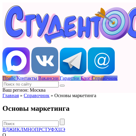
Прайс
Контакты
Вакансии
Гарантии
Блог
Справочник
Ваш регион: Москва
Главная
»
Справочник
»
Основы маркетинга
Основы маркетинга
В
Д
Ж
И
К
Л
М
Н
О
П
Р
С
Т
У
Ф
Х
Ц
Э
O