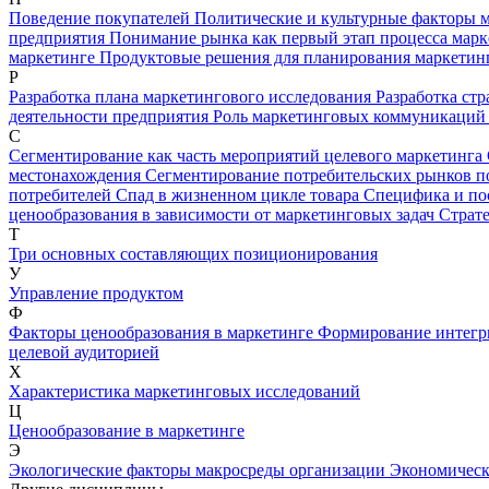
Поведение покупателей
Политические и культурные факторы 
предприятия
Понимание рынка как первый этап процесса мар
маркетинге
Продуктовые решения для планирования маркетин
Р
Разработка плана маркетингового исследования
Разработка ст
деятельности предприятия
Роль маркетинговых коммуникаций 
С
Сегментирование как часть мероприятий целевого маркетинга
местонахождения
Сегментирование потребительских рынков п
потребителей
Спад в жизненном цикле товара
Специфика и по
ценообразования в зависимости от маркетинговых задач
Страт
Т
Три основных составляющих позиционирования
У
Управление продуктом
Ф
Факторы ценообразования в маркетинге
Формирование интегр
целевой аудиторией
Х
Характеристика маркетинговых исследований
Ц
Ценообразование в маркетинге
Э
Экологические факторы макросреды организации
Экономическ