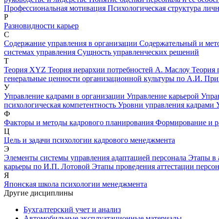
Профессиональная мотивация
Психологическая структура личн
Р
Разновидности карьер
С
Содержание управления в организации
Содержательный и мето
системах управления
Сущность управленческих решений
Т
Теория XYZ
Теория иерархии потребностей А. Маслоу
Теория 
генеральные ценности организационной культуры по А.И. Пр
У
Управление кадрами в организации
Управление карьерой
Упра
психологическая компетентность
Уровни управления кадрами
Ф
Факторы и методы кадрового планирования
Формирование и р
Ц
Цель и задачи психологии кадрового менеджмента
Э
Элементы системы управления адаптацией персонала
Этапы в 
карьеры по И.П. Лотовой
Этапы проведения аттестации персо
Я
Японская школа психологии менеджмента
Другие дисциплины
Бухгалтерский учет и анализ
Автомобильные эксплуатационные материалы