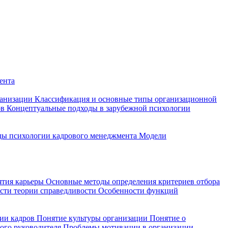
ента
ганизации
Классификация и основные типы организационной
ов
Концептуальные подходы в зарубежной психологии
ы психологии кадрового менеджмента
Модели
ятия карьеры
Основные методы определения критериев отбора
сти теории справедливости
Особенности функций
ции кадров
Понятие культуры организации
Понятие о
ного руководителя
Проблемы мотивации в организации