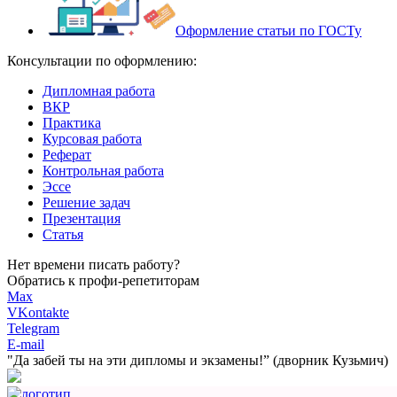
Оформление статьи по ГОСТу
Консультации по оформлению:
Дипломная работа
ВКР
Практика
Курсовая работа
Реферат
Контрольная работа
Эссе
Решение задач
Презентация
Статья
Нет времени писать работу?
Обратись к профи-репетиторам
Max
VKontakte
Telegram
E-mail
"Да забей ты на эти
дипломы и экзамены!”
(дворник Кузьмич)