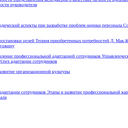
ости руководителя
дический аспекты при разработке проблем оценки персонала
Со
постановки целей
Теория приобретенных потребностей Д. Мак-
игожину
вление профессиональной адаптацией сотрудников
Управленческ
Успех адаптации сотрудников
азвитие организационной культуры
адаптации сотрудников
Этапы и развитие профессиональной ка
нала