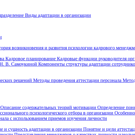
дразделение
Виды адаптации в организации
и
тория возникновения и развития психологии кадрового менеджм
ова
Кадровое планирование
Кадровые функции руководителя ор
 Н. В. Самоукиной
Компоненты структуры адаптации сотрудник
ческих решений
Методы проведения аттестации персонала
Метод
в
Описание содержательных теорий мотивации
Определение пон
ссионального психологического отбора в организации
Особенно
ала с использованием приемов изучения личности
е и сущность адаптации в организации
Понятие и цели аттеста
енности
Представления менеджеров о качествах личности идеаль