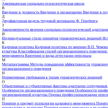
Американская социально-психологическая школа
В
Введение в должность
Введение в организацию
Введение в по
Д
Двухфакторная модель трудовой мотивации Ф. Герцберга
З
Закономерности явления социально-психологической адаптаци
И
Индивидуальные стили принятия управленческих решений
Ис
К
Кадровая политика
Кадровая политика по мнению В.П. Чемек
культуры
Классификация стилей организационного поведения
менеджмента
Критерии и виды аттестации персонала
М
Метапрограммы
Методы повышения эффективности управлен
организационного поведения
Н
Нормативные требования к типам управленческих решений
О
Объективные и субъективные факторы адаптации сотруднико
Особенности организационного поведения
Особенности профе
организационной культуры
Оценка профессионализации персон
П
Понятие и предмет психологии кадрового менеджмента
Поняти
руководстве и лидерстве
Понятие оценки персонала и ее особ