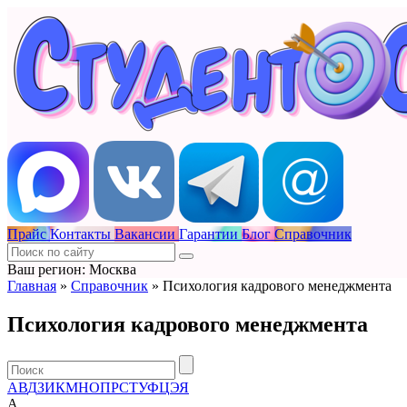
Прайс
Контакты
Вакансии
Гарантии
Блог
Справочник
Ваш регион: Москва
Главная
»
Справочник
»
Психология кадрового менеджмента
Психология кадрового менеджмента
А
В
Д
З
И
К
М
Н
О
П
Р
С
Т
У
Ф
Ц
Э
Я
А