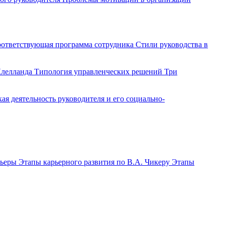
ответствующая программа сотрудника
Стили руководства в
Клелланда
Типология управленческих решений
Три
ая деятельность руководителя и его социально-
рьеры
Этапы карьерного развития по В.А. Чикеру
Этапы