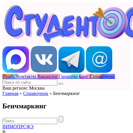
Прайс
Контакты
Вакансии
Гарантии
Блог
Справочник
Ваш регион: Москва
Главная
»
Справочник
»
Бенчмаркинг
Бенчмаркинг
В
И
М
О
П
Р
С
Ф
Э
В