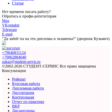
Статья
Нет времени писать работу?
Обратись к профи-репетиторам
Max
VKontakte
Telegram
E-mail
"Да забей ты на эти
дипломы и экзамены!”
(дворник Кузьмич)
+79646811124
+79062884040
zakaz@student-servis.ru
©2002-2026 СТУДЕНТ-СЕРВИС
Все права защищены
Консультации
Реферат
Курсовая работа
Дипломная работа
Диссертация
Контрольная
Отчет по практике
ВКР
Дисциплины