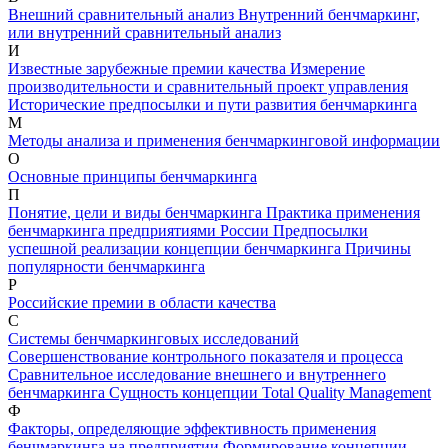
Внешний сравнительный анализ
Внутренний бенчмаркинг,
или внутренний сравнительный анализ
И
Известные зарубежные премии качества
Измерение
производительности и сравнительный проект управления
Исторические предпосылки и пути развития бенчмаркинга
М
Методы анализа и применения бенчмаркинговой информации
О
Основные принципы бенчмаркинга
П
Понятие, цели и виды бенчмаркинга
Практика применения
бенчмаркинга предприятиями России
Предпосылки
успешной реализации концепции бенчмаркинга
Причины
популярности бенчмаркинга
Р
Российские премии в области качества
С
Системы бенчмаркинговых исследований
Совершенствование контрольного показателя и процесса
Сравнительное исследование внешнего и внутреннего
бенчмаркинга
Сущность концепции Total Quality Management
Ф
Факторы, определяющие эффективность применения
бенчмаркинга на предприятии
Формирование концепции