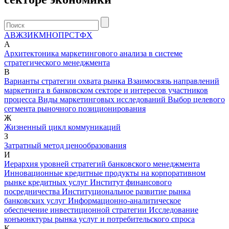
А
В
Ж
З
И
К
М
Н
О
П
Р
С
Т
Ф
Х
А
Архитектоника маркетингового анализа в системе
стратегического менеджмента
В
Варианты стратегии охвата рынка
Взаимосвязь направлений
маркетинга в банковском секторе и интересов участников
процесса
Виды маркетинговых исследований
Выбор целевого
сегмента рыночного позиционирования
Ж
Жизненный цикл коммуникаций
З
Затратный метод ценообразования
И
Иерархия уровней стратегий банковского менеджмента
Инновационные кредитные продукты на корпоративном
рынке кредитных услуг
Институт финансового
посредничества
Институциональное развитие рынка
банковских услуг
Информационно-аналитическое
обеспечение инвестиционной стратегии
Исследование
конъюнктуры рынка услуг и потребительского спроса
К