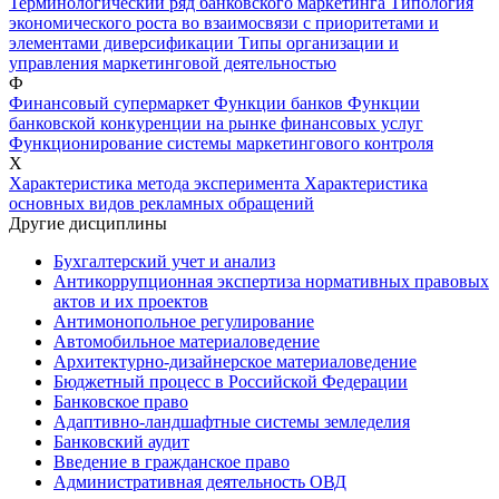
Терминологический ряд банковского маркетинга
Типология
экономического роста во взаимосвязи с приоритетами и
элементами диверсификации
Типы организации и
управления маркетинговой деятельностью
Ф
Финансовый супермаркет
Функции банков
Функции
банковской конкуренции на рынке финансовых услуг
Функционирование системы маркетингового контроля
Х
Характеристика метода эксперимента
Характеристика
основных видов рекламных обращений
Другие дисциплины
Бухгалтерский учет и анализ
Антикоррупционная экспертиза нормативных правовых
актов и их проектов
Антимонопольное регулирование
Автомобильное материаловедение
Архитектурно-дизайнерское материаловедение
Бюджетный процесс в Российской Федерации
Банковское право
Адаптивно-ландшафтные системы земледелия
Банковский аудит
Введение в гражданское право
Административная деятельность ОВД