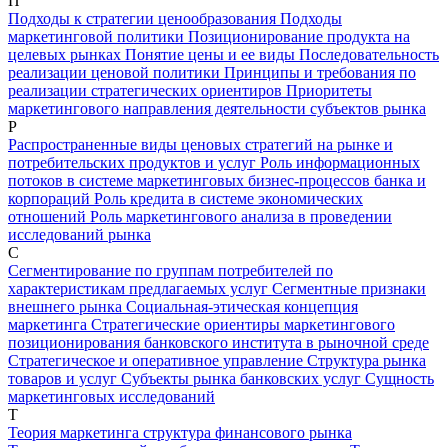
П
Подходы к стратегии ценообразования
Подходы
маркетинговой политики
Позиционирование продукта на
целевых рынках
Понятие цены и ее виды
Последовательность
реализации ценовой политики
Принципы и требования по
реализации стратегических ориентиров
Приоритеты
маркетингового направления деятельности субъектов рынка
Р
Распространенные виды ценовых стратегий на рынке и
потребительских продуктов и услуг
Роль информационных
потоков в системе маркетинговых бизнес-процессов банка и
корпораций
Роль кредита в системе экономических
отношений
Роль маркетингового анализа в проведении
исследований рынка
С
Сегментирование по группам потребителей по
характеристикам предлагаемых услуг
Сегментные признаки
внешнего рынка
Социальная-этическая концепция
маркетинга
Стратегические ориентиры маркетингового
позиционирования банковского института в рыночной среде
Стратегическое и оперативное управление
Структура рынка
товаров и услуг
Субъекты рынка банковских услуг
Сущность
маркетинговых исследований
Т
Теория маркетинга структура финансового рынка