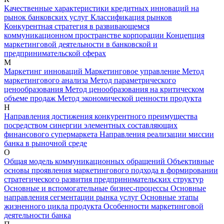
Качественные характеристики кредитных инноваций на
рынок банковских услуг
Классификация рынков
Конкурентная стратегия в развивающемся
коммуникационном пространстве корпорации
Концепция
маркетинговой деятельности в банковской и
предпринимательской сферах
М
Маркетинг инноваций
Маркетинговое управление
Метод
маркетингового анализа
Метод параметрического
ценообразования
Метод ценообразования на критическом
объеме продаж
Метод экономической ценности продукта
Н
Направления достижения конкурентного преимущества
посредством синергии элементных составляющих
финансового супермаркета
Направления реализации миссии
банка в рыночной среде
О
Общая модель коммуникационных обращений
Объективные
основы проявления маркетингового подхода в формировании
стратегического развития предпринимательских структур
Основные и вспомогательные бизнес-процессы
Основные
направления сегментации рынка услуг
Основные этапы
жизненного цикла продукта
Особенности маркетинговой
деятельности банка