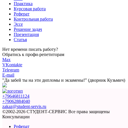
Практика
Курсовая работа
Реферат
Контрольная работа
Эссе
Решение задач
Презентация
Статья
Нет времени писать работу?
Обратись к профи-репетиторам
Max
VKontakte
Telegram
E-mail
"Да забей ты на эти
дипломы и экзамены!”
(дворник Кузьмич)
+79646811124
+79062884040
zakaz@student-servis.ru
©2002-2026 СТУДЕНТ-СЕРВИС
Все права защищены
Консультации
Реферат