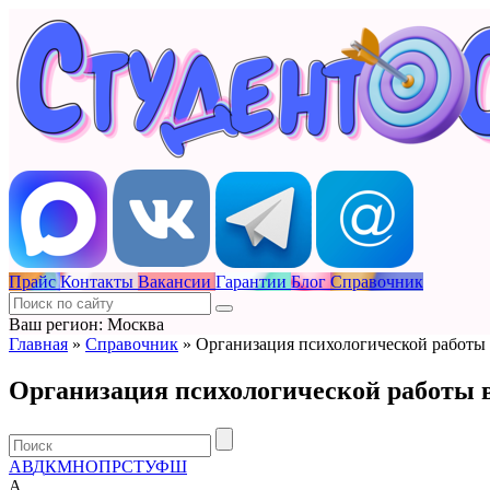
Прайс
Контакты
Вакансии
Гарантии
Блог
Справочник
Ваш регион: Москва
Главная
»
Справочник
»
Организация психологической работы
Организация психологической работы 
А
В
Д
К
М
Н
О
П
Р
С
Т
У
Ф
Ш
А