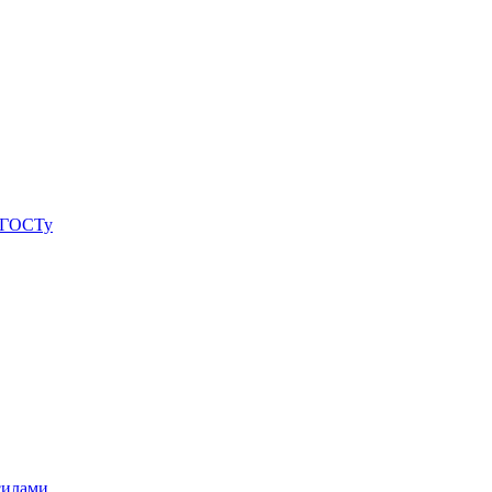
о ГОСТу
силами