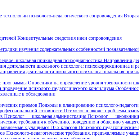
 технологии психолого-педагогического сопровождения
Вторая
одителей
Концептуальные следствия идеи сопровождения
етодики изучения содержательных особенностей познавательно
первое: школьная прикладная психодиагностика
Направления дея
ия деятельности школьного психолога: психокоррекционнаа и 
аправления деятельности школьного психолога: школьная прикл
е программы
Опросники на определение уровня тревожности ш
и проведение психолого-педагогического консилиума
Особеннос
ыявленные в обследовании
тических приемов
Подходы к планированию психолого-педагоги
профессиональной готовности
Психолог в школе: проблемы взаи
ов
Психолог — школьная администрация
Психолог — школьник
гические требования к обучению, поведению и общению учащег
дъявляемые к учащимся 10-х классов
Психолого-педагогические 
сов
Психолого-педагогические требования, предъявляемые учащи
 на различных этапах школьного обучения