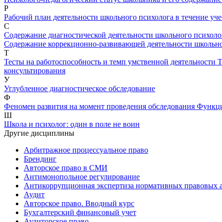
Р
Рабочий план деятельности школьного психолога в течение уч
С
Содержание диагностической деятельности школьного психол
Содержание коррекционно-развивающей деятельности школьн
Т
Тесты на работоспособность и темп умственной деятельности
Т
консультирования
У
Углубленное диагностическое обследование
Ф
Феномен развития на момент проведения обследования
Функци
Ш
Школа и психолог: один в поле не воин
Другие дисциплины
Арбитражное процессуальное право
Брендинг
Авторское право в СМИ
Антимонопольное регулирование
Антикоррупционная экспертиза нормативных правовых а
Аудит
Авторское право. Вводный курс
Бухгалтерский финансовый учет
Аудиторское право