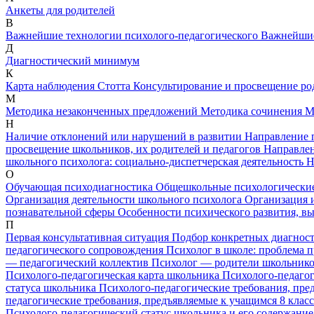
Анкеты для родителей
В
Важнейшие технологии психолого-педагогического
Важнейшие
Д
Диагностический минимум
К
Карта наблюдения Стотта
Консультирование и просвещение р
М
Методика незаконченных предложений
Методика сочинения
М
Н
Наличие отклонений или нарушений в развитии
Направление 
просвещение школьников, их родителей и педагогов
Направлен
школьного психолога: социально-диспетчерская деятельность
Н
О
Обучающая психодиагностика
Общешкольные психологически
Организация деятельности школьного психолога
Организация 
познавательной сферы
Особенности психического развития, в
П
Первая консультативная ситуация
Подбор конкретных диагнос
педагогического сопровождения
Психолог в школе: проблема 
— педагогический коллектив
Психолог — родители школьник
Психолого-педагогическая карта школьника
Психолого-педаго
статуса школьника
Психолого-педагогические требования, пре
педагогические требования, предъявляемые к учащимся 8 клас
Психолого-педагогический статус школьника и его содержание