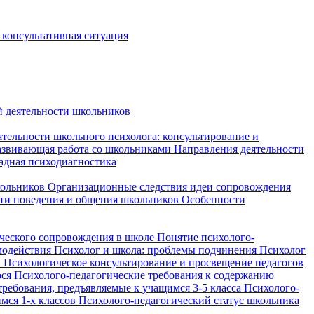
 консультативная ситуация
й деятельности школьников
тельности школьного психолога: консультирование и
развивающая работа со школьниками
Направления деятельности
адная психодиагностика
кольников
Организационные следствия идеи сопровождения
ти поведения и общения школьников
Особенности
ческого сопровождения в школе
Понятие психолого-
модействия
Психолог и школа: проблемы подчинения
Психолог
и
Психологическое консультирование и просвещение педагогов
ося
Психолого-педагогические требования к содержанию
требования, предъявляемые к учащимся 3-5 класса
Психолого-
мся 1-х классов
Психолого-педагогический статус школьника