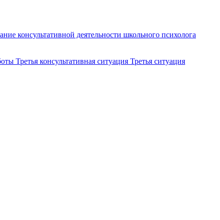
ание консультативной деятельности школьного психолога
боты
Третья консультативная ситуация
Третья ситуация