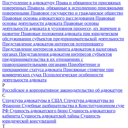
Поступление в адвокатуру
Права и обязанности присяжных
поверенных
Правила, обязанные к исполнению присяжными
поверенными
Правовое государство и гражданское общество
Правовые основы адвокатского расследования
Правовые
основы деятельности адвоката
Правовые основы
деятельности адвоката в уголовном процессе, их значение и
развитие
Правовые положения адвоката при юридическом
обслуживании субъектов предпринимательской деятельности
Представление адвокатом интересов потерпевшего
Представление интересов клиента адвокатом в налоговых
органах
Представления адвокатом интересов субъектов
предпринимательства в их отношениях с
правоохранительными органами
Приобретение и
прекращение статуса адвоката
Присяжные стряпчие при
коммерческих судах
Психологические особенности
деятельности адвоката
Р
Российское и корпоративное законодательство об адвокатуре
С
Структура адвокатуры в США
Структура адвокатуры во
Франции
Судебные разбирательства в Конституционном суде
РФ
Сущность адвокатского бюро
Сущность адвокатского
кабинета
Сущность адвокатской тайны
Сущность
юридической консультаций
Т