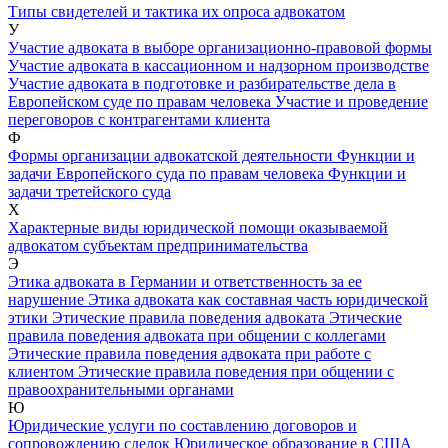
Типы свидетелей и тактика их опроса адвокатом
У
Участие адвоката в выборе организационно-правовой формы
Участие адвоката в кассационном и надзорном производстве
Участие адвоката в подготовке и разбирательстве дела в
Европейском суде по правам человека
Участие и проведение
переговоров с контрагентами клиента
Ф
Формы организации адвокатской деятельности
Функции и
задачи Европейского суда по правам человека
Функции и
задачи третейского суда
Х
Характерные виды юридической помощи оказываемой
адвокатом субъектам предпринимательства
Э
Этика адвоката в Германии и ответственность за ее
нарушение
Этика адвоката как составная часть юридической
этики
Этические правила поведения адвоката
Этические
правила поведения адвоката при общении с коллегами
Этические правила поведения адвоката при работе с
клиентом
Этические правила поведения при общении с
правоохранительными органами
Ю
Юридические услуги по составлению договоров и
сопровождению сделок
Юридическое образование в США