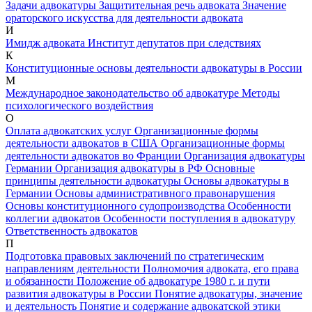
Задачи адвокатуры
Защитительная речь адвоката
Значение
ораторского искусства для деятельности адвоката
И
Имидж адвоката
Институт депутатов при следствиях
К
Конституционные основы деятельности адвокатуры в России
М
Международное законодательство об адвокатуре
Методы
психологического воздействия
О
Оплата адвокатских услуг
Организационные формы
деятельности адвокатов в США
Организационные формы
деятельности адвокатов во Франции
Организация адвокатуры
Германии
Организация адвокатуры в РФ
Основные
принципы деятельности адвокатуры
Основы адвокатуры в
Германии
Основы административного правонарушения
Основы конституционного судопроизводства
Особенности
коллегии адвокатов
Особенности поступления в адвокатуру
Ответственность адвокатов
П
Подготовка правовых заключений по стратегическим
направлениям деятельности
Полномочия адвоката, его права
и обязанности
Положение об адвокатуре 1980 г. и пути
развития адвокатуры в России
Понятие адвокатуры, значение
и деятельность
Понятие и содержание адвокатской этики