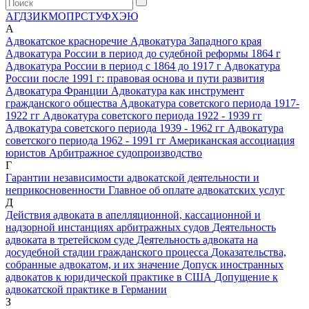
А
Г
Д
З
И
К
М
О
П
Р
С
Т
У
Ф
Х
Э
Ю
А
Адвокатское красноречие
Адвокатура Западного края
Адвокатура России в период до судебной реформы 1864 г
Адвокатура России в период с 1864 до 1917 г
Адвокатура
России после 1991 г: правовая основа и пути развития
Адвокатура Франции
Адвокатура как инструмент
гражданского общества
Адвокатура советского периода 1917-
1922 гг
Адвокатура советского периода 1922 - 1939 гг
Адвокатура советского периода 1939 - 1962 гг
Адвокатура
советского периода 1962 - 1991 гг
Американская ассоциация
юристов
Арбитражное судопроизводство
Г
Гарантии независимости адвокатской деятельности и
неприкосновенности
Главное об оплате адвокатских услуг
Д
Действия адвоката в апелляционной, кассационной и
надзорной инстанциях арбитражных судов
Деятельность
адвоката в третейском суде
Деятельность адвоката на
досудебной стадии гражданского процесса
Доказательства,
собранные адвокатом, и их значение
Допуск иностранных
адвокатов к юридической практике в США
Допущение к
адвокатской практике в Германии
З