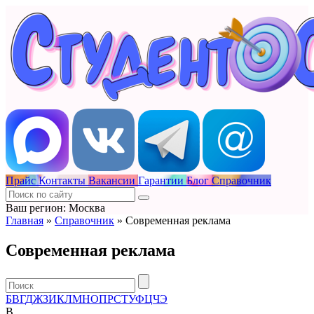
Прайс
Контакты
Вакансии
Гарантии
Блог
Справочник
Ваш регион: Москва
Главная
»
Справочник
»
Современная реклама
Современная реклама
Б
В
Г
Д
Ж
З
И
К
Л
М
Н
О
П
Р
С
Т
У
Ф
Ц
Ч
Э
B