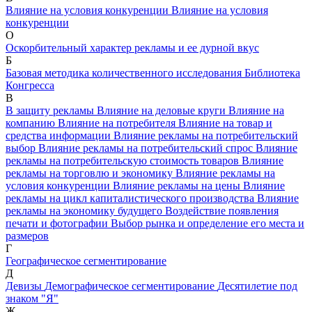
Bлияние на условия конкуренции
Bлияние на условия
конкуренции
O
Ocкоpбительный характер рекламы и ее дурной вкус
Б
Базовая методика количественного исследования
Библиотека
Конгресса
В
В защиту рекламы
Влияние на деловые круги
Влияние на
компанию
Влияние на потребителя
Влияние на товар и
средства информации
Влияние рекламы на потребительский
выбор
Влияние рекламы на потребительский спрос
Влияние
рекламы на потребительскую стоимость товаров
Влияние
рекламы на торговлю и экономику
Влияние рекламы на
условия конкуренции
Влияние рекламы на цены
Влияние
рекламы на цикл капиталистического производства
Влияние
рекламы на экономику будущего
Воздействие появления
печати и фотографии
Выбор рынка и определение его места и
размеров
Г
Географическое сегментирование
Д
Девизы
Демографическое сегментирование
Десятилетие под
знаком "Я"
Ж