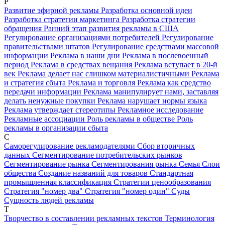
Р
Развитие эфирной рекламы
Разработка основной идеи
Разработка стратегии маркетинга
Разработка стратегии
обращения
Ранний этап развития рекламы в США
Регулирование организациями потребителей
Регулирование
правительствами штатов
Регулирование средствами массовой
информации
Реклама в наши дни
Реклама в послевоенный
период
Реклама в средствах вещания
Реклама вступает в 20-й
век
Реклама делает нас слишком материалистичными
Реклама
и стратегия сбыта
Реклама и торговля
Реклама как средство
передачи информации
Реклама манипулирует нами, заставляя
делать ненужные покупки
Реклама нарушает нормы языка
Реклама утверждает стереотипы
Рекламное исследование
Рекламные ассоциации
Роль рекламы в обществе
Роль
рекламы в организации сбыта
С
Саморегулирование рекламодателями
Сбор вторичных
данных
Сегментирование потребительских рынков
Сегментирование рынка
Сегментирования рынка
Семья
Слои
общества
Создание названий для товаров
Стандартная
промышленная классификация
Стратегии ценообразования
Стратегия "номер два"
Стратегия "номер один"
Суды
Сущность людей рекламы
Т
Творчество в составлении рекламных текстов
Терминология