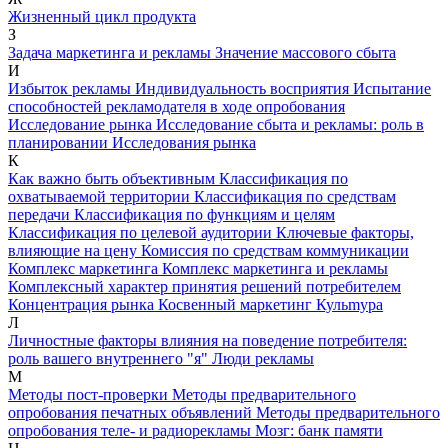
Жизненный цикл продукта
З
Задача маркетинга и рекламы
Значение массового сбыта
И
Избыток рекламы
Индивидуальность восприятия
Испытание
способностей рекламодателя в ходе опробования
Исследование рынка
Исследование сбыта и рекламы: роль в
планировании
Исследования рынка
К
Как важно быть объективным
Классификация по
охватываемой территории
Классификация по средствам
передачи
Классификация по функциям и целям
Классификация по целевой аудитории
Ключевые факторы,
влияющие на цену
Комиссия по средствам коммуникации
Комплекс маркетинга
Комплекс маркетинга и рекламы
Комплексный характер принятия решений потребителем
Концентрация рынка
Косвенный маркетинг
Кульmypa
Л
Личностные факторы влияния на поведение потребителя:
роль вашего внутреннего "я"
Люди рекламы
М
Методы пост-проверки
Методы предварительного
опробования печатных объявлений
Методы предварительного
опробования теле- и радиорекламы
Мозг: банк памяти