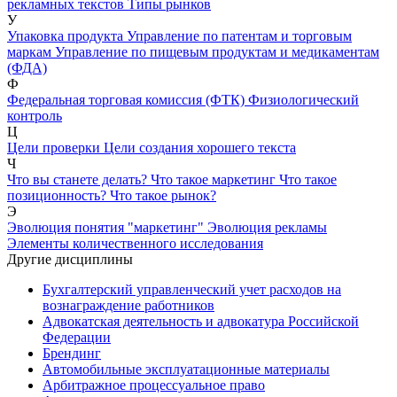
рекламных текстов
Типы рынков
У
Упаковка продукта
Управление по патентам и торговым
маркам
Управление по пищевым продуктам и медикаментам
(ФДА)
Ф
Федеральная торговая комиссия (ФТК)
Физиологический
контроль
Ц
Цели проверки
Цели создания хорошего текста
Ч
Что вы станете делать?
Что такое маркетинг
Что такое
позиционность?
Что такое рынок?
Э
Эволюция понятия "маркетинг"
Эволюция рекламы
Элементы количественного исследования
Другие дисциплины
Бухгалтерский управленческий учет расходов на
вознаграждение работников
Адвокатская деятельность и адвокатура Российской
Федерации
Брендинг
Автомобильные эксплуатационные материалы
Арбитражное процессуальное право