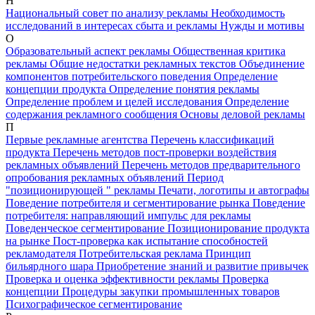
Н
Национальный совет по анализу рекламы
Необходимость
исследований в интересах сбыта и рекламы
Нужды и мотивы
О
Образовательный аспект рекламы
Общественная критика
рекламы
Общие недостатки рекламных текстов
Объединение
компонентов потребительского поведения
Определение
концепции продукта
Определение понятия рекламы
Определение проблем и целей исследования
Определение
содержания рекламного сообщения
Основы деловой рекламы
П
Первые рекламные агентства
Перечень классификаций
продукта
Перечень методов пост-проверки воздействия
рекламных объявлений
Перечень методов предварительного
опробования рекламных объявлений
Период
"позиционирующей " рекламы
Печати, логотипы и автографы
Поведение потребителя и сегментирование рынка
Поведение
потребителя: направляющий импульс для рекламы
Поведенческое сегментирование
Позиционирование продукта
на рынке
Пост-проверка как испытание способностей
рекламодателя
Потребительская реклама
Принцип
бильярдного шара
Приобретение знаний и развитие привычек
Проверка и оценка эффективности рекламы
Проверка
концепции
Процедуры закупки промышленных товаров
Психографическое сегментирование