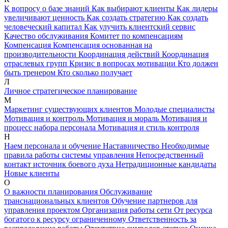
К вопросу о базе знаний
Как выбирают клиенты
Как лидеры
увеличивают ценность
Как создать стратегию
Как создать
человеческий капитал
Как улучить клиентский сервис
Качество обслуживания
Комитет по компенсациям
Компенсация
Компенсация основанная на
производительности
Координация действий
Координация
отраслевых групп
Кризис в вопросах мотивации
Кто должен
быть тренером
Кто сколько получает
Л
Личное стратегическое планирование
М
Маркетинг существующих клиентов
Молодые специалисты
Мотивация и контроль
Мотивация и мораль
Мотивация и
процесс набора персонала
Мотивация и стиль контроля
Н
Наем персонала и обучение
Наставничество
Необходимые
правила работы системы управления
Непосредственный
контакт источник боевого духа
Нетрадиционные кандидаты
Новые клиенты
О
О важности планирования
Обслуживание
транснациональных клиентов
Обучение партнеров для
управления проектом
Организация работы сети
От ресурса
богатого к ресурсу ограниченному
Ответственность за