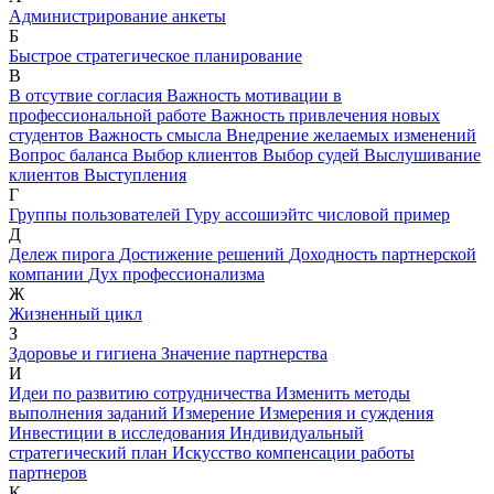
Администрирование анкеты
Б
Быстрое стратегическое планирование
В
В отсутвие согласия
Важность мотивации в
профессиональной работе
Важность привлечения новых
студентов
Важность смысла
Внедрение желаемых изменений
Вопрос баланса
Выбор клиентов
Выбор судей
Выслушивание
клиентов
Выступления
Г
Группы пользователей
Гуру ассошиэйтс числовой пример
Д
Дележ пирога
Достижение решений
Доходность партнерской
компании
Дух профессионализма
Ж
Жизненный цикл
З
Здоровье и гигиена
Значение партнерства
И
Идеи по развитию сотрудничества
Изменить методы
выполнения заданий
Измерение
Измерения и суждения
Инвестиции в исследования
Индивидуальный
стратегический план
Искусство компенсации работы
партнеров
К