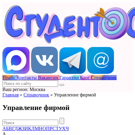
Прайс
Контакты
Вакансии
Гарантии
Блог
Справочник
Ваш регион: Москва
Главная
»
Справочник
»
Управление фирмой
Управление фирмой
А
Б
В
Г
Д
Ж
З
И
К
Л
М
Н
О
П
Р
С
Т
У
Х
Ч
А