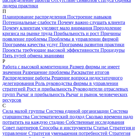
распределение работы
Отсутствие символов статуса
Оценка
лидера практики
П
Планирование распределения
Построение навыков
Потенциальные слабости
Почему важно слушать клиента
Почему клиентам уделяют мало внимания
Преодоление
кризиса на рынке труда
Прибыльность и рост
Причины
появление проблемы
Проблемы в управлении фирмой
Программа качества услуг
Программа развития практики
Проекты требующие высокой эффективности
Процедуры
Пять путей обмена знаниями
Р
Работа с высокой компетенции
Размер фирмы не имеет
значения
Разрешение проблемы
Раскрытие итогов
Распределение работы
Решение вопроса недостаточного
делегирования
Роль руководства фирмы в управлении
стратегией
Рост и прибыльность
Руководители отраслевых
групп
Рычаг и прибыльность
Рычаг и рынок человеческих
ресурсов
С
Сила малой группы
Система единой организации
Система
старшинства
Систематический подход
Сколько времени надо
потратить на каждую стадию
Собственные исследования
Совет партнеров
Способы и инструменты
Статьи
Стратегия и
управление
Стратегия уменьшения потребностей
Стратегия