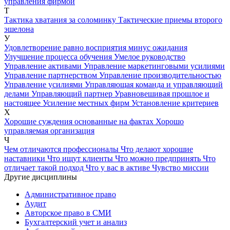
управления фирмой
Т
Тактика хватания за соломинку
Тактические приемы второго
эшелона
У
Удовлетворение равно восприятия минус ожидания
Улучшение процесса обучения
Умелое руководство
Управление активами
Управление маркетинговыми усилиями
Управление партнерством
Управление производительностью
Управление усилиями
Управляющая команда и управляющий
делами
Управляющий партнер
Уравновешивая прошлое и
настоящее
Усиление местных фирм
Установление критериев
Х
Хорошие суждения основанные на фактах
Хорошо
управляемая организация
Ч
Чем отличаются профессионалы
Что делают хорошие
наставники
Что ищут клиенты
Что можно предпринять
Что
отличает такой подход
Что у вас в активе
Чувство миссии
Другие дисциплины
Административное право
Аудит
Авторское право в СМИ
Бухгалтерский учет и анализ