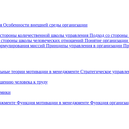
ия
Особенности внешней среды организации
 стороны количественной школы управления
Подход со стороны
о стороны школы человеческих отношений
Понятие организации
ормулирования миссий
Принципы управления в организации
Пр
ьные теории мотивации в менеджменте
Стратегическое управле
шению человека к труду
омики
еджменте
Функция мотивации в менеджменте
Функция организа