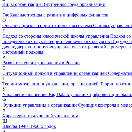
Виды организаций
Внутренняя среда организации
Г
Глобальные тренды в развитии цифровых финансов
О
Организация как социотехническая система
Основы управлен
П
Подход со стороны классической школы управления
Подход со
поведенческих наук и теории человеческих ресурсов
Подход с
для поддержки принятия управленческих решений
Примеры ф
системный подходы
Р
Развитие теории управления в России
С
Ситуационный подход в управлении организацией
Содержател
Т
Теории мотивации в управлении организацией
Теории по отно
У
Управление на основе Big Data в условиях цифровизации экон
Ф
Функции управления в организации
Функция контроля в мен
Х
Характеристика уровней управления
Ш
Школы 1940–1960-х годов
Э