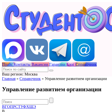
Прайс
Контакты
Вакансии
Гарантии
Блог
Справочник
Ваш регион: Москва
Главная
»
Справочник
»
Управление развитием организации
Управление развитием организации
В
Г
О
П
Р
С
Т
У
Ф
Х
Ш
Э
В