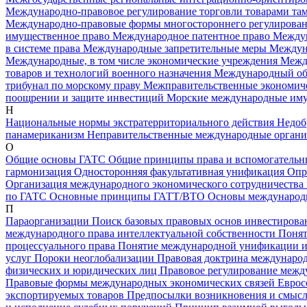
Международно-правовое регулирование торговли товарами т
Международно-правовые формы многостороннего регулирован
имущественное право
Международное патентное право
Междун
в системе права
Международные запретительные меры
Междун
Международные, в том числе экономические учреждения
Межд
товаров и технологий военного назначения
Международный о
трибунал по морскому праву
Межправительственные экономич
поощрении и защите инвестиций
Морские международные им
Н
Национальные нормы экстратерриториального действия
Недоб
панамериканизм
Неправительственные международные орган
О
Общие основы ГАТС
Общие принципы права и вспомогательн
гармонизация
Односторонняя факультативная унификация
Опр
Организация международного экономического сотрудничеств
по ГАТС
Основные принципы ГАТТ/ВТО
Основы международ
П
Параорганизации
Поиск базовых правовых основ инвестирова
международного права интеллектуальной собственности
Понят
процессуального права
Понятие международной унификации 
услуг
Пороки неоглобализации
Правовая доктрина международ
физических и юридических лиц
Правовое регулирование меж
Правовые формы международных экономических связей Евро
экспортируемых товаров
Предпосылки возникновения и смысл