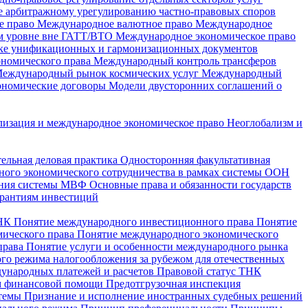
е арбитражному урегулированию частно-правовых споров
е право
Международное валютное право
Международное
ом уровне вне ГАТТ/ВТО
Международное экономическое право
ке унификационных и гармонизационных документов
ономического права
Международный контроль трансферов
еждународный рынок космических услуг
Международный
ономические договоры
Модели двусторонних соглашений о
лизация и международное экономическое право
Неоглобализм и
ельная деловая практика
Односторонняя факультативная
ого экономического сотрудничества в рамках системы ООН
вания системы МВФ
Основные права и обязанности государств
арантиям инвестиций
ТНК
Понятие международного инвестиционного права
Понятие
мического права
Понятие международного экономического
права
Понятие услуги и особенности международного рынка
го режима налогообложения за рубежом для отечественных
дународных платежей и расчетов
Правовой статус ТНК
ам финансовой помощи
Предотгрузочная инспекция
стемы
Признание и исполнение иностранных судебных решений