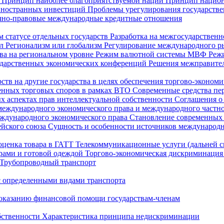
ы
Принцип наиболее благоприятствуемой нации
Принцип национ
 иностранных инвестиций
Проблемы урегулирования государстве
но-правовые международные кредитные отношения
м статусе отдельных государств
Разработка на межгосударствен
ил
Регионализм или глобализм
Регулирование международного р
ва на региональном уровне
Режим валютной системы МВФ
Реж
дарственных экономических конференций
Решения межправите
ств на другие государства в целях обеспечения торгово-эконом
енных торговых споров в рамках ВТО
Современные средства пе
х аспектах прав интеллектуальной собственности
Соглашения о 
еждународного экономического права и международного частн
ждународного экономического права
Становление современных 
ейского союза
Сущность и особенности источников международн
оценка товара в ГАТТ
Телекоммуникационные услуги (дальней 
рами и готовой одеждой
Торгово-экономическая дискриминация
Трубопроводный транспорт
 с определенными видами транспорта
казанию финансовой помощи государствам-членам
бственности
Характеристика принципа недискриминации