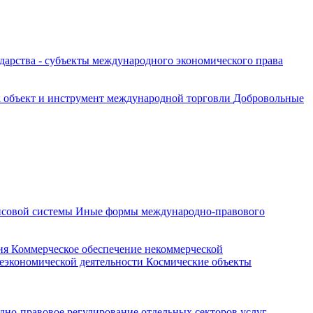
дарства - субъекты международного экономического права
к объект и инструмент международной торговли
Добровольные
нсовой системы
Иные формы международно-правового
ия
Коммерческое обеспечение некоммерческой
еэкономической деятельности
Космические объекты
но-правовое регулирование отдельных секторов услуг