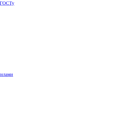
о ГОСТу
силами