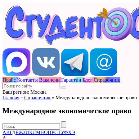
Прайс
Контакты
Вакансии
Гарантии
Блог
Справочник
Ваш регион: Москва
Главная
»
Справочник
»
Международное экономическое право
Международное экономическое право
А
В
Г
Д
Е
Ж
З
И
К
Л
М
Н
О
П
Р
С
Т
У
Ф
Х
Э
А