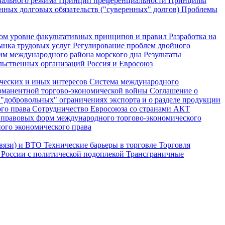
ального режима
Принцип преференциальности
Принципы
нных долговых обязательств ("суверенных" долгов)
Проблемы
ном уровне факультативных принципов и правил
Разработка на
ынка трудовых услуг
Регулирование проблем двойного
им международного района морского дна
Результаты
льственных организаций
Россия и Евросоюз
ических и иных интересов
Система международного
рманентной торгово-экономической войны
Соглашение о
"добровольных" ограничениях экспорта и о разделе продукции
ого права
Сотрудничество Евросоюза со странами АКТ
правовых форм международного торгово-экономического
ого экономического права
связи) и ВТО
Технические барьеры в торговле
Торговля
 России с политической подоплекой
Трансграничные