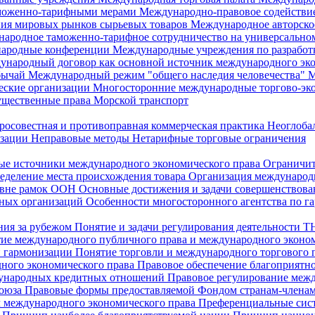
аможенно-тарифными мерами
Международно-правовое содействи
ия мировых рынков сырьевых товаров
Международное авторско
ародное таможенно-тарифное сотрудничество на универсальн
ародные конференции
Международные учреждения по разработ
ународный договор как основной источник международного эк
бычай
Международный режим "общего наследия человечества"
М
еские организации
Многосторонние международные торгово-эк
ущественные права
Морской транспорт
росовестная и противоправная коммерческая практика
Неоглоба
изации
Неправовые методы
Нетарифные торговые ограничения
ые источники международного экономического права
Ограничит
еделение места происхождения товара
Организация международн
а вне рамок ООН
Основные достижения и задачи совершенство
ных организаций
Особенности многосторонного агентства по г
ния за рубежом
Понятие и задачи регулирования деятельности 
ие международного публичного права и международного эконо
и гармонизации
Понятие торговли и международного торгового 
ного экономического права
Правовое обеспечение благоприятно
дународных кредитных отношений
Правовое регулирование меж
союза
Правовые формы предоставляемой Фондом странам-член
 международного экономического права
Преференциальные си