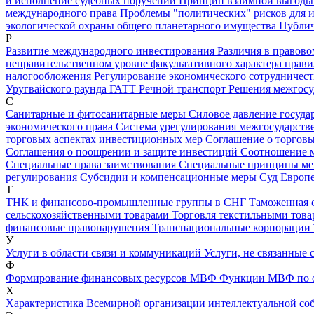
и исполнение судебных поручений
Принцип взаимной выгод
международного права
Проблемы "политических" рисков для
экологической охраны общего планетарного имущества
Публич
Р
Развитие международного инвестирования
Различия в правово
неправительственном уровне факультативного характера прав
налогообложения
Регулирование экономического сотрудничест
Уругвайского раунда ГАТТ
Речной транспорт
Решения межгосу
С
Санитарные и фитосанитарные меры
Силовое давление государ
экономического права
Система урегулирования межгосударств
торговых аспектах инвестиционных мер
Соглашение о торговы
Соглашения о поощрении и защите инвестиций
Соотношение м
Специальные права заимствования
Специальные принципы ме
регулирования
Субсидии и компенсационные меры
Суд Европ
Т
ТНК и финансово-промышленные группы в СНГ
Таможенная 
сельскохозяйственными товарами
Торговля текстильными това
финансовые правонарушения
Транснациональные корпорации
У
Услуги в области связи и коммуникаций
Услуги, не связанные
Ф
Формирование финансовых ресурсов МВФ
Функции МВФ по о
Х
Характеристика Всемирной организации интеллектуальной со