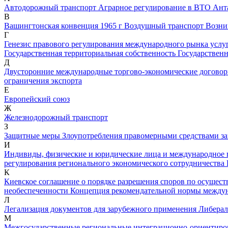
Автодорожный транспорт
Аграрное регулирование в ВТО
Ант
В
Вашингтонская конвенция 1965 г
Воздушный транспорт
Возни
Г
Генезис правового регулирования международного рынка услу
Государственная территориальная собственность
Государствен
Д
Двусторонние международные торгово-экономические догово
ограничения экспорта
Е
Европейский союз
Ж
Железнодорожный транспорт
З
Защитные меры
Злоупотребления правомерными средствами з
И
Индивиды, физические и юридические лица и международное
регулирования регионального экономического сотрудничества
К
Киевское соглашение о порядке разрешения споров по осущес
необеспеченности
Концепция рекомендательной нормы междуна
Л
Легализация документов для зарубежного применения
Либерал
М
Межгосударственные региональные интеграционно-ориентир