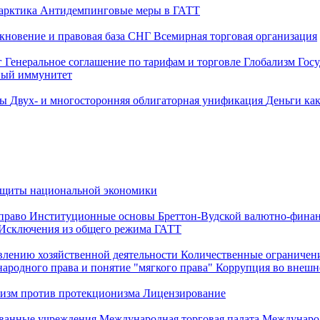
арктика
Антидемпинговые меры в ГАТТ
кновение и правовая база СНГ
Всемирная торговая организация
г
Генеральное соглашение по тарифам и торговле
Глобализм
Госу
ный иммунитет
ры
Двух- и многосторонняя облигаторная унификация
Деньги ка
ащиты национальной экономики
 право
Институционные основы Бреттон-Вудской валютно-фина
Исключения из общего режима ГАТТ
твлению хозяйственной деятельности
Количественные ограничен
родного права и понятие "мягкого права"
Коррупция во внешн
изм против протекционизма
Лицензирование
ованные учреждения
Международная торговая палата
Международ