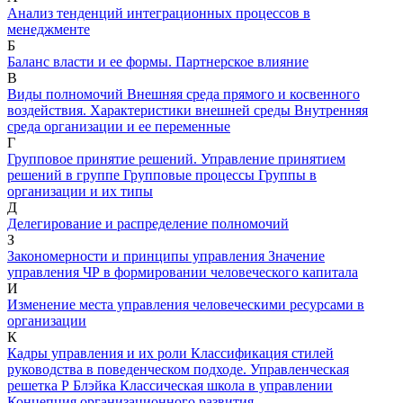
Анализ тенденций интеграционных процессов в
менеджменте
Б
Баланс власти и ее формы. Партнерское влияние
В
Виды полномочий
Внешняя среда прямого и косвенного
воздействия. Характеристики внешней среды
Внутренняя
среда организации и ее переменные
Г
Групповое принятие решений. Управление принятием
решений в группе
Групповые процессы
Группы в
организации и их типы
Д
Делегирование и распределение полномочий
З
Закономерности и принципы управления
Значение
управления ЧР в формировании человеческого капитала
И
Изменение места управления человеческими ресурсами в
организации
К
Кадры управления и их роли
Классификация стилей
руководства в поведенческом подходе. Управленческая
решетка Р Блэйка
Классическая школа в управлении
Концепция организационного развития