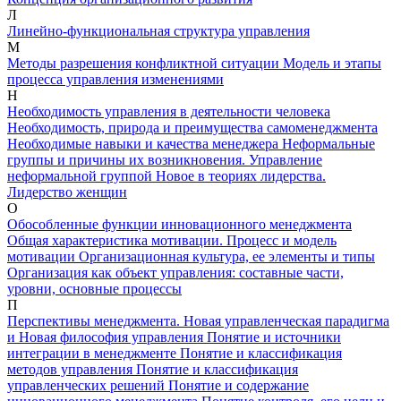
Л
Линейно-функциональная структура управления
М
Методы разрешения конфликтной ситуации
Модель и этапы
процесса управления изменениями
Н
Необходимость управления в деятельности человека
Необходимость, природа и преимущества самоменеджмента
Необходимые навыки и качества менеджера
Неформальные
группы и причины их возникновения. Управление
неформальной группой
Новое в теориях лидерства.
Лидерство женщин
О
Обособленные функции инновационного менеджмента
Общая характеристика мотивации. Процесс и модель
мотивации
Организационная культура, ее элементы и типы
Организация как объект управления: составные части,
уровни, основные процессы
П
Перспективы менеджмента. Новая управленческая парадигма
и Новая философия управления
Понятие и источники
интеграции в менеджменте
Понятие и классификация
методов управления
Понятие и классификация
управленческих решений
Понятие и содержание