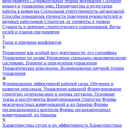
менеджмента
Содержательные теории мотивации
Создание
команд и управление ими. Преимущества и недостатки
работы в командах
Социальная ответственность организаций
Способы повышения этичности поведения руководителей и
рядовых работников
Стратегия, ее элементы и уровни
Сущность и значение стратегического планирования. Виды
целей и планов предприятия
Т
Типы и причины конфликтов
У
Управление как особый вид деятельности, его специфика
Управление по целям
Управление социально-экономическими
системами. Понятие и определения управления
Управленческие революции. Возникновение научной теории
управления
Ф
Формирование эффективной рабочей силы. Обучение и
развитие персонала. Управление карьерой
Формулирование
стратегии: целеполагание и оценка ситуации. Основные
этапы и инструменты формулирования стратегии
Формы
межличностных коммуникаций и их барьеры
Формы
организационного контроля
Формы организационных
коммуникаций, их барьеры
Х
Характеристика групп и их эффективность
Характеристики