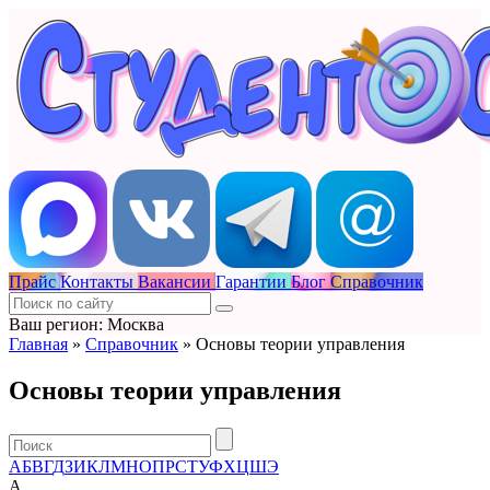
Прайс
Контакты
Вакансии
Гарантии
Блог
Справочник
Ваш регион: Москва
Главная
»
Справочник
»
Основы теории управления
Основы теории управления
А
Б
В
Г
Д
З
И
К
Л
М
Н
О
П
Р
С
Т
У
Ф
Х
Ц
Ш
Э
А