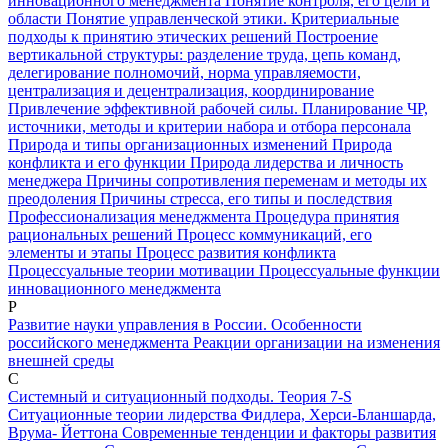
инновационного менеджмента
Понятие контроля, его цели и
области
Понятие управленческой этики. Критериальные
подходы к принятию этических решений
Построение
вертикальной структуры: разделение труда, цепь команд,
делегирование полномочий, норма управляемости,
централизация и децентрализация, координирование
Привлечение эффективной рабочей силы. Планирование ЧР,
источники, методы и критерии набора и отбора персонала
Природа и типы организационных изменений
Природа
конфликта и его функции
Природа лидерства и личность
менеджера
Причины сопротивления переменам и методы их
преодоления
Причины стресса, его типы и последствия
Профессионализация менеджмента
Процедура принятия
рациональных решений
Процесс коммуникаций, его
элементы и этапы
Процесс развития конфликта
Процессуальные теории мотивации
Процессуальные функции
инновационного менеджмента
Р
Развитие науки управления в России. Особенности
российского менеджмента
Реакции организации на изменения
внешней среды
С
Системный и ситуационный подходы. Теория 7-S
Ситуационные теории лидерства Фидлера, Херси-Бланшарда,
Врума- Йеттона
Современные тенденции и факторы развития