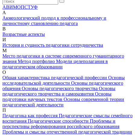
А
В
И
М
О
П
С
Т
У
Ф
А
Акмеологический подход к профессиональному и
личностному становлению педагога
В
Возрастные аспекты
И
История и сущность педагогики сотрудничества
М
Место педагогики в системе современного гуманитарного
знания
Метод портфолио
Модели целеполагания в
педагогическом образовании
О
Общая характеристика педагогической профессии
Основы
исследовательской деятельности
Основы педагогического
общения
Основы педагогического творчества
Основы
педагогического творчества и саморазвития
Основы
подготовки научных текстов
Основы современной теории
педагогической деятельности
П
Педагогика как профессия
Педагогические смыслы семейного
воспитания
Педагогические способности
Проблемы и
перспективы реформирования российского образования
Проблемы и смыслы отечественной педагогической традиции