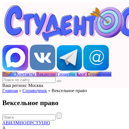
Прайс
Контакты
Вакансии
Гарантии
Блог
Справочник
Ваш регион: Москва
Главная
»
Справочник
»
Вексельное право
Вексельное право
А
В
И
Л
М
Н
О
П
Р
С
Т
У
Ц
Ю
А