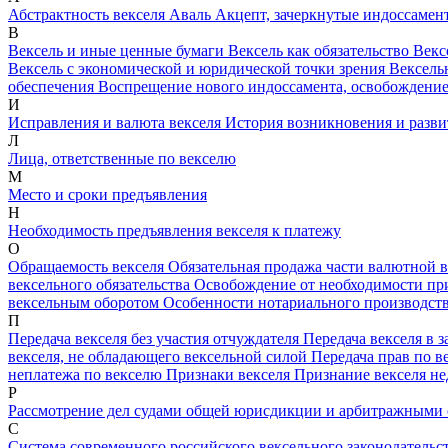
Абстрактность векселя
Аваль
Акцепт, зачеркнутые индоссамент
В
Вексель и иные ценные бумаги
Вексель как обязательство
Векс
Вексель с экономической и юридической точки зрения
Вексель
обеспечения
Воспрещение нового индоссамента, освобождение 
И
Исправления и валюта векселя
История возникновения и разви
Л
Лица, ответственные по векселю
М
Место и сроки предъявления
Н
Необходимость предъявления векселя к платежу
О
Обращаемость векселя
Обязательная продажа части валютной 
вексельного обязательства
Освобождение от необходимости при
вексельным оборотом
Особенности нотариального производст
П
Передача векселя без участия отчуждателя
Передача векселя в 
векселя, не обладающего вексельной силой
Передача прав по в
неплатежа по векселю
Признаки векселя
Признание векселя не
Р
Рассмотрение дел судами общей юрисдикции и арбитражными 
С
Система современного российского вексельного законодательс