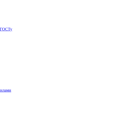
о ГОСТу
силами