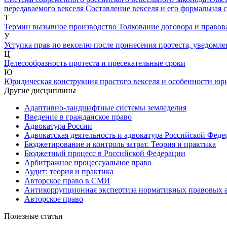
передаваемого векселя
Составление векселя и его формальная 
Т
Термин вызывное производство
Толкование договора и правов
У
Уступка прав по векселю после принесения протеста, уведомлен
Ц
Целесообразность протеста и пресекательные сроки
Ю
Юридическая конструкция простого векселя и особенности юр
Другие дисциплины
Адаптивно-ландшафтные системы земледелия
Введение в гражданское право
Адвокатура России
Адвокатская деятельность и адвокатура Российской Фед
Бюджетирование и контроль затрат. Теория и практика
Бюджетный процесс в Российской Федерации
Арбитражное процессуальное право
Аудит: теория и практика
Авторское право в СМИ
Антикоррупционная экспертиза нормативных правовых а
Авторское право
Полезные статьи