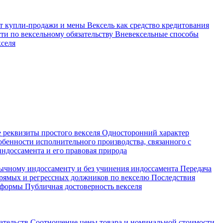
мет купли-продажи и мены
Вексель как средство кредитования
ти по вексельному обязательству
Вневексельные способы
кселя
 реквизиты простого векселя
Односторонний характер
бенности исполнительного производства, связанного с
ндоссамента и его правовая природа
обычному индоссаменту и без учинения индоссамента
Передача
прямых и регрессных должников по векселю
Последствия
о формы
Публичная достоверность векселя
зательств
Соотношение цены товара и номинальной стоимости