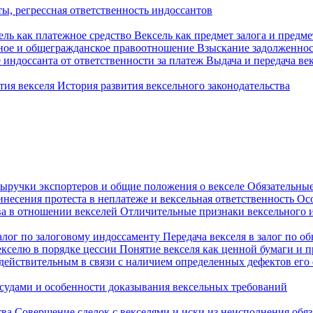
ы, регрессная ответственность индоссантов
ель как платежное средство
Вексель как предмет залога и пред
ное и общегражданское правоотношение
Взыскание задолженнос
индоссанта от ответственности за платеж
Выдача и передача ве
тия векселя
История развития вексельного законодательства
выручки экспортеров и общие положения о векселе
Обязательные
несения протеста в неплатеже и вексельная ответственность
Осо
ва в отношении векселей
Отличительные признаки вексельного и
залог по залоговому индоссаменту
Передача векселя в залог по 
екселю в порядке цессии
Понятие векселя как ценной бумаги и 
действительным в связи с наличием определенных дефектов ег
судами и особенности доказывания вексельных требований
тва
Совершение сделок с векселями и иски из неисполнения обя