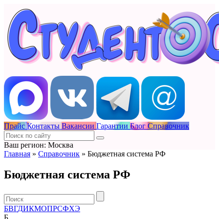
Прайс
Контакты
Вакансии
Гарантии
Блог
Справочник
Ваш регион: Москва
Главная
»
Справочник
»
Бюджетная система РФ
Бюджетная система РФ
Б
В
Г
Д
И
К
М
О
П
Р
С
Ф
Х
Э
Б