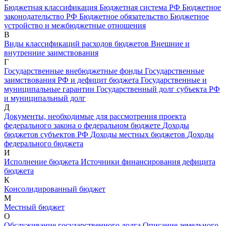
Бюджетная классификация
Бюджетная система РФ
Бюджетное
законодательство РФ
Бюджетное обязательство
Бюджетное
устройство и межбюджетные отношения
В
Виды классификаций расходов бюджетов
Внешние и
внутренние заимствования
Г
Государственные внебюджетные фонды
Государственные
заимствования РФ и дефицит бюджета
Государственные и
муниципальные гарантии
Государственный долг субъекта РФ
и муниципальный долг
Д
Документы, необходимые для рассмотрения проекта
федерального закона о федеральном бюджете
Доходы
бюджетов субъектов РФ
Доходы местных бюджетов
Доходы
федерального бюджета
И
Исполнение бюджета
Источники финансирования дефицита
бюджета
К
Консолидированный бюджет
М
Местный бюджет
О
Обслуживание государственного долга
Описание земельного