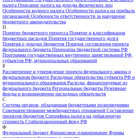
налога
Описание налога на доходы физических лиц
Особенности водного налога
Особенности налога на прибыль
организаций
Особенности ответственности за нарушение
бюджетного законодательства
П
Понятие бюджетного процесса
Понятие и классификация
бюджетных расходов
Понятия государственного долга
Понятия о доходах бюджетов
Порядок составления проекта
федерального бюджета
Принципы бюджетной системы РФ
Программа государственных внутренних заимствований РФ,
субъектов РФ, муниципальных образований
Р
Рассмотрение и утверждение проекта федерального закона о
федеральном бюджете
Расходные обязательства субъекта РФ и
муниципального образования
Расходы, финансируемые из
федерального бюджета
Региональные бюджеты
Резервные
фонды и возникновение расходных обязательств
С
Система органов, обладающая бюджетными полномочиями
Совершенствование межбюджетных отношений
Составление
проектов бюджетов
Специфика налога на добавленную
стоимость
Стабилизационный фонд РФ
Ф
Федеральный бюджет
Финансовое планирование
Формы