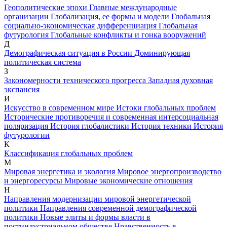
Геополитические эпохи
Главные международные
организации
Глобализация, ее формы и модели
Глобальная
социально-экономическая дифференциация
Глобальная
футурология
Глобальные конфликты и гонка вооружений
Д
Демографическая ситуация в России
Доминирующая
политическая система
З
Закономерности технического прогресса
Западная духовная
экспансия
И
Искусство в современном мире
Истоки глобальных проблем
Исторические противоречия и современная интерсоциальная
поляризация
История глобалистики
История техники
История
футурологии
К
Классификация глобальных проблем
М
Мировая энергетика и экология
Мировое энергопроизводство
и энергоресурсы
Мировые экономические отношения
Н
Направления модернизации мировой энергетической
политики
Направления современной демографической
политики
Новые элиты и формы власти в
постиндустриальном обществе
Нравственность в