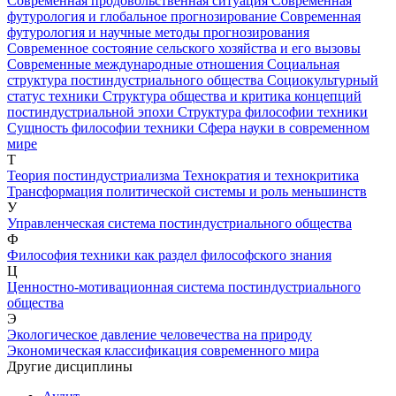
Современная продовольственная ситуация
Современная
футурология и глобальное прогнозирование
Современная
футурология и научные методы прогнозирования
Современное состояние сельского хозяйства и его вызовы
Современные международные отношения
Социальная
структура постиндустриального общества
Социокультурный
статус техники
Структура общества и критика концепций
постиндустриальной эпохи
Структура философии техники
Сущность философии техники
Сфера науки в современном
мире
Т
Теория постиндустриализма
Технократия и технокритика
Трансформация политической системы и роль меньшинств
У
Управленческая система постиндустриального общества
Ф
Философия техники как раздел философского знания
Ц
Ценностно-мотивационная система постиндустриального
общества
Э
Экологическое давление человечества на природу
Экономическая классификация современного мира
Другие дисциплины