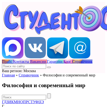
Прайс
Контакты
Вакансии
Гарантии
Блог
Справочник
Ваш регион: Москва
Главная
»
Справочник
»
Философия и современный мир
Философия и современный мир
Г
Д
З
И
К
М
Н
О
П
Р
С
Т
У
Ф
Ц
Э
Г