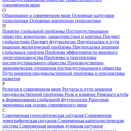
современном мире
О
Образование в современном мире
Основные категории
геополитики
Основные концепции геополитики
П
Понятие глобальной проблемы
Постиндустриальное
общество: концепции, характеристики и критика
Предмет
глобалистики
Предмет футурологии
Предпосылки и пути
решения экологической проблемы
Предпосылки решения
глобальных проблем
Проблема эффективности мирового
энергопроизводства
Проблемы и перспективы
постиндустриального общества
Производственно-
экономические отношения постиндустриального общества
Пути решения продовольственной проблемы и перспективы
развития
Р
Религия в современном мире
Ресурсы и пути решения
продовольственной проблемы
Роль и влияние Римского клуба
в формировании глобальной футурологии
Рыночная
экономика как основа современного мира
С
Современная геополитическая ситуация
Современная
демографическая ситуация
Современная капиталистическая
система
Современная мировая духовная ситуация