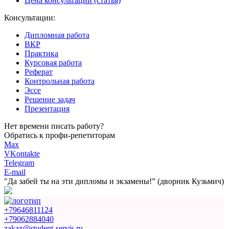
Цена консультации (статья)
Консультации:
Дипломная работа
ВКР
Практика
Курсовая работа
Реферат
Контрольная работа
Эссе
Решение задач
Презентация
Нет времени писать работу?
Обратись к профи-репетиторам
Max
VKontakte
Telegram
E-mail
"Да забей ты на эти
дипломы и экзамены!”
(дворник Кузьмич)
+79646811124
+79062884040
zakaz@student-servis.ru