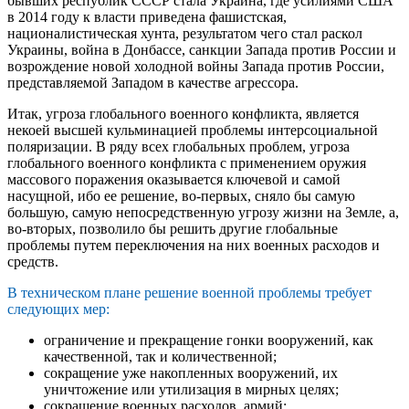
бывших республик СССР стала Украина, где усилиями США
в 2014 году к власти приведена фашистская,
националистическая хунта, результатом чего стал раскол
Украины, война в Донбассе, санкции Запада против России и
возрождение новой холодной войны Запада против России,
представляемой Западом в качестве агрессора.
Итак, угроза глобального военного конфликта, является
некоей высшей кульминацией проблемы интерсоциальной
поляризации. В ряду всех глобальных проблем, угроза
глобального военного конфликта с применением оружия
массового поражения оказывается ключевой и самой
насущной, ибо ее решение, во-первых, сняло бы самую
большую, самую непосредственную угрозу жизни на Земле, а,
во-вторых, позволило бы решить другие глобальные
проблемы путем переключения на них военных расходов и
средств.
В техническом плане решение военной проблемы требует
следующих мер:
ограничение и прекращение гонки вооружений, как
качественной, так и количественной;
сокращение уже накопленных вооружений, их
уничтожение или утилизация в мирных целях;
сокращение военных расходов, армий;