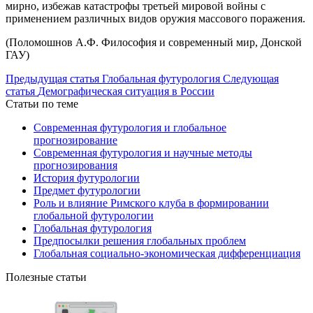
мирно, избежав катастрофы третьей мировой войны с
применением различных видов оружия массового поражения.
(Поломошнов А.Ф. Философия и современный мир, Донской
ГАУ)
Предыдущая статья
Глобальная футурология
Следующая
статья
Демографическая ситуация в России
Статьи по теме
Современная футурология и глобальное
прогнозирование
Современная футурология и научные методы
прогнозирования
История футурологии
Предмет футурологии
Роль и влияние Римского клуба в формировании
глобальной футурологии
Глобальная футурология
Предпосылки решения глобальных проблем
Глобальная социально-экономическая дифференциация
Полезные статьи