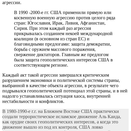
агрессии.
В 1990 -2000-е гг. США применили прямую или
косвенную военную агрессию против целого ряда
стран: Югославия, Ирак, Ливия, Афганистан,
Сирия. При этом каждый раз агрессия
прикрывалась созданием некоей международной
коалиции (в основном из стран ЕС) и
благовидными предлогами: защита демократии,
борьба с оружием массового поражения,
свержение диктаторов. Главным же предлогом
была защита геополитических интересов США в
соответствующем регионе.
Каждый акт такой агрессии завершался критическим
разрушением экономики и политической системы страны,
выбранной в качестве объекта агрессии, в результате чего
подрывался геополитический потенциал этой страны, и в ней
надолго устанавливалась ситуация хаоса, внутренней
нестабильности и конфликтов.
В 1980-1990-е г.г. на Ближнем Востоке США практически
создали террористическое исламское движение Аль Каида,
как орудие своих геополитических интересов, а когда это
движение вышло из под их контроля, США ловко