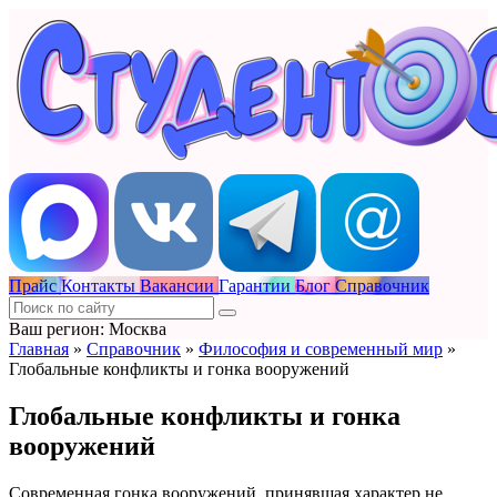
Прайс
Контакты
Вакансии
Гарантии
Блог
Справочник
Ваш регион: Москва
Главная
»
Справочник
»
Философия и современный мир
»
Глобальные конфликты и гонка вооружений
Глобальные конфликты и гонка
вооружений
Современная гонка вооружений, принявшая характер не