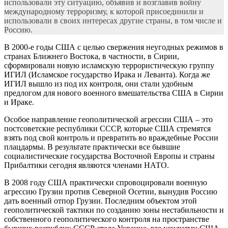
использовали эту ситуацию, объявив и возглавив войну
международному терроризму, к которой присоединили и
использовали в своих интересах другие страны, в том числе и
Россию.
В 2000-е годы США с целью свержения неугодных режимов в
странах Ближнего Востока, в частности, в Сирии,
сформировали новую исламскую террористическую группу
ИГИЛ (Исламское государство Ирака и Леванта). Когда же
ИГИЛ вышло из под их контроля, они стали удобным
предлогом для нового военного вмешательства США в Сирии
и Ираке.
Особое направление геополитической агрессии США – это
постсоветские республики СССР, которые США стремятся
взять под свой контроль и превратить во враждебные России
плацдармы. В результате практически все бывшие
социалистические государства Восточной Европы и страны
Прибалтики сегодня являются членами НАТО.
В 2008 году США практически спровоцировали военную
агрессию Грузии против Северной Осетии, вынудив Россию
дать военный отпор Грузии. Последним объектом этой
геополитической тактики по созданию зоны нестабильности и
собственного геополитического контроля на пространстве