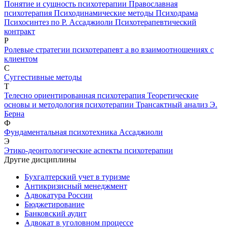
Понятие и сущность психотерапии
Православная
психотерапия
Психодинамические методы
Психодрама
Психосинтез по Р. Ассаджиоли
Психотерапевтический
контракт
Р
Ролевые стратегии психотерапевт а во взаимоотношениях с
клиентом
С
Суггестивные методы
Т
Телесно ориентированная психотерапия
Теоретические
основы и методология психотерапии
Трансактный анализ Э.
Берна
Ф
Фундаментальная психотехника Ассаджиоли
Э
Этико-деонтологические аспекты психотерапии
Другие дисциплины
Бухгалтерский учет в туризме
Антикризисный менеджмент
Адвокатура России
Бюджетирование
Банковский аудит
Адвокат в уголовном процессе