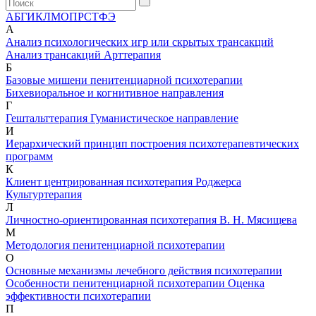
А
Б
Г
И
К
Л
М
О
П
Р
С
Т
Ф
Э
А
Анализ психологических игр или скрытых трансакций
Анализ трансакций
Арттерапия
Б
Базовые мишени пенитенциарной психотерапии
Бихевиоральное и когнитивное направления
Г
Гештальттерапия
Гуманистическое направление
И
Иерархический принцип построения психотерапевтических
программ
К
Клиент центрированная психотерапия Роджерса
Культуртерапия
Л
Личностно-ориентированная психотерапия В. Н. Мясищева
М
Методология пенитенциарной психотерапии
О
Основные механизмы лечебного действия психотерапии
Особенности пенитенциарной психотерапии
Оценка
эффективности психотерапии
П