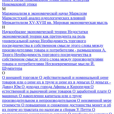
Никомаховой этики
М
Маржинализм в экономической науке
Марксизм
Марксистский анализ идеологических влияний
Меркантилизм XV-XVIII вв.
Мировая экономическая мысль
Н
Наукообразие экономической теории
Недостатки
экономической теории как претендента на роль
универсальной науки
Необходимость торгового
посредничества в собственном смысле этого слова между
производителями товара и потребителям - размышления А.
Тюрго
Необходимость торгового посредничества в
собственном смысле этого слова между производителями
товара и потребителями
Несвоевременные мысли Й.
Шумпетера
О
О внешней торговле
О действительной и номинальной цене
товаров или о цене их в труде и цене их в деньгах
О деньгах -
Давид Юм
О доходах города Афины и Киропедия
О
естественной и рыночной цене товаров
О заработной плате
О
машинах
О накоплении капитала или о труде
производительном и непроизводительном
О неизменной мере
стоимости
О повышении и снижении достоинства монет и об
их порче из трактата по налогам и сборам У. Петти
О