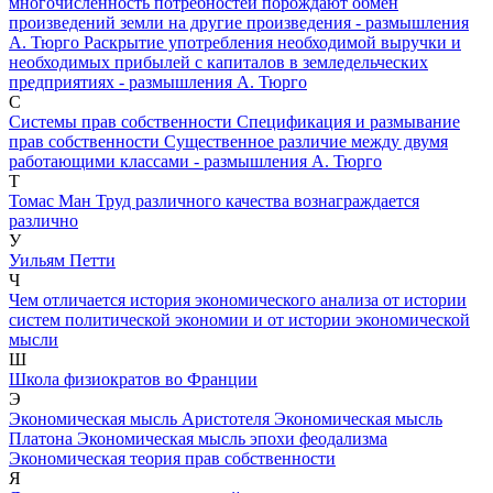
многочисленность потребностей порождают обмен
произведений земли на другие произведения - размышления
А. Тюрго
Раскрытие употребления необходимой выручки и
необходимых прибылей с капиталов в земледельческих
предприятиях - размышления А. Тюрго
С
Системы прав собственности
Спецификация и размывание
прав собственности
Существенное различие между двумя
работающими классами - размышления А. Тюрго
Т
Томас Ман
Труд различного качества вознаграждается
различно
У
Уильям Петти
Ч
Чем отличается история экономического анализа от истории
систем политической экономии и от истории экономической
мысли
Ш
Школа физиократов во Франции
Э
Экономическая мысль Аристотеля
Экономическая мысль
Платона
Экономическая мысль эпохи феодализма
Экономическая теория прав собственности
Я