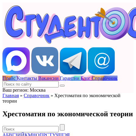
Прайс
Контакты
Вакансии
Гарантии
Блог
Справочник
Ваш регион: Москва
Главная
»
Справочник
»
Хрестоматия по экономической
теории
Хрестоматия по экономической теории
А
Б
В
Г
З
И
Й
К
М
Н
О
П
Р
С
Т
У
Ч
Ш
Э
Я