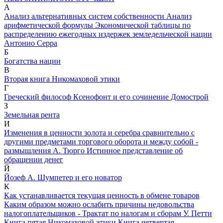
А
Анализ альтернативных систем собственности
Анализ
арифметической формулы Экономической таблицы по
распределению ежегодных издержек земледельческой нации
Антонио Серра
Б
Богатства нации
В
Вторая книга Никомаховой этики
Г
Греческий философ Ксенофонт и его сочинение Домострой
З
Земельная рента
И
Изменения в ценности золота и серебра сравнительно с
другими предметами торгового оборота и между собой -
размышления А. Тюрго
Истинное представление об
обращении денег
Й
Йозеф А. Шумпетер и его новатор
К
Как устанавливается текущая ценность в обмене товаров
Каким образом можно ослабить причины недовольства
налогоплательщиков - Трактат по налогам и сборам У. Петти
Книга пятая Никомаховой этики
Книга четвертая