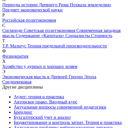
Пе­ри­оды ис­то­рии Древ­не­го Ри­ма
Похвала земледелию
Предмет экономической науки
Р
Российская политэкономия
С
Сисмонди
Советская политэкономия
Современная западная
мысль
Содержание «Капитала»
Социалисты
Стоимость
Т
Т.Р. Мальтус
Теория предельной производительности
Ф
Физиократия
Х
Хозяйство у дурных и хороших хозяев
Э
Экономическая мысль в Древней Греции
Эпоха
Средневековья
Другие дисциплины
Аудит: теория и практика
Авторское право. Вводный курс
Актуальные вопросы современной педагогики
Брендинг
Бухгалтерский учет и анализ
Бюджетирование и контроль затрат. Теория и практика
Актуальные проблемы нейропсихологии детского