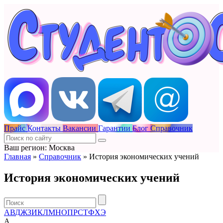
Прайс
Контакты
Вакансии
Гарантии
Блог
Справочник
Ваш регион: Москва
Главная
»
Справочник
»
История экономических учений
История экономических учений
А
В
Д
Ж
З
И
К
Л
М
Н
О
П
Р
С
Т
Ф
Х
Э
А