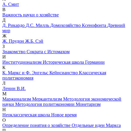
А. Смит
В
Важность науки о хозяйстве
Д
Д. Рикардо
Д.С. Милль
Домохозяйство Ксенофонта
Древний
мир
Ж
Ж. Прудон
Ж.Б. Сэй
З
Знакомство Сократа с Истомахом
И
Институционализм
Историческая школа Германии
К
К. Маркс и Ф. Энгельс
Кейнсианство
Классическая
политэкономия
Л
Ленин В.И.
М
Маржинализм
Меркантилизм
Методология экономической
науки
Методология политэкономии
Монетаризм
Н
Неоклассическая школа
Новое время
О
Определение понятия о хозяйстве
Отдельные идеи Маркса
П