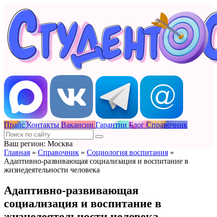
Прайс
Контакты
Вакансии
Гарантии
Блог
Справочник
Ваш регион: Москва
Главная
»
Справочник
»
Социология воспитания
»
Адаптивно-развивающая социализация и воспитание в
жизнедеятельности человека
Адаптивно-развивающая
социализация и воспитание в
жизнедеятельности человека