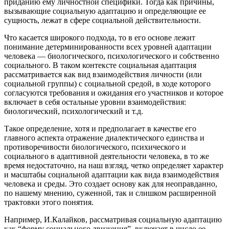
приданию ему личностной специфики. Тогда как причины,
вызывающие социальную адаптацию и определяющие ее
сущность, лежат в сфере социальной действительности.
Что касается широкого подхода, то в его основе лежит
понимание детерминированности всех уровней адаптации
человека — биологического, психологического и собственно
социального. В таком контексте социальная адаптация
рассматривается как вид взаимодействия личности (или
социальной группы) с социальной средой, в ходе которого
согласуются требования и ожидания его участников и которое
включает в себя остальные уровни взаимодействия:
биологический, психологический и т.д.
Такое определение, хотя и предполагает в качестве его
главного аспекта отражение диалектического единства и
противоречивости биологического, психического и
социального в адаптивной деятельности человека, в то же
время недостаточно, на наш взгляд, четко определяет характер
и масштабы социальной адаптации как вида взаимодействия
человека и среды. Это создает основу как для неоправданно,
по нашему мнению, суженной, так и слишком расширенной
трактовки этого понятия.
Например, И.Калайков, рассматривая социальную адаптацию
как “форму социального движения”, включает в число ее