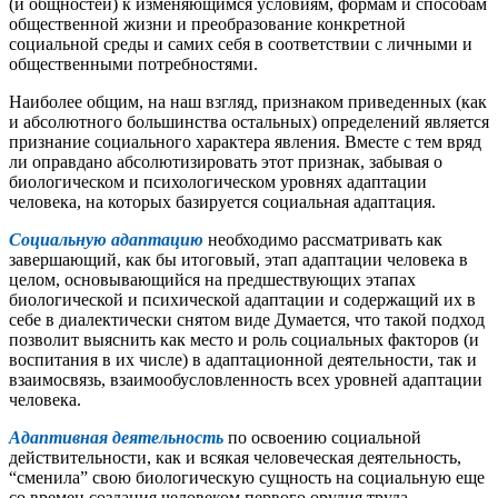
(и общностей) к изменяющимся условиям, формам и способам
общественной жизни и преобразование конкретной
социальной среды и самих себя в соответствии с личными и
общественными потребностями.
Наиболее общим, на наш взгляд, признаком приведенных (как
и абсолютного большинства остальных) определений является
признание социального характера явления. Вместе с тем вряд
ли оправдано абсолютизировать этот признак, забывая о
биологическом и психологическом уровнях адаптации
человека, на которых базируется социальная адаптация.
Социальную адаптацию
необходимо рассматривать как
завершающий, как бы итоговый, этап адаптации человека в
целом, основывающийся на предшествующих этапах
биологической и психической адаптации и содержащий их в
себе в диалектически снятом виде Думается, что такой подход
позволит выяснить как место и роль социальных факторов (и
воспитания в их числе) в адаптационной деятельности, так и
взаимосвязь, взаимообусловленность всех уровней адаптации
человека.
Адаптивная деятельность
по освоению социальной
действительности, как и всякая человеческая деятельность,
“сменила” свою биологическую сущность на социальную еще
со времен создания человеком первого орудия труда.