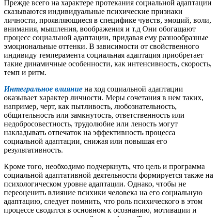
Прежде всего на характере протекания социальной адаптации
сказываются индивидуальные психические признаки
личности, проявляющиеся в специфике чувств, эмоций, воли,
внимания, мышления, воображения и т.д Они обогащают
процесс социальной адаптации, придавая ему разнообразные
эмоциональные оттенки. В зависимости от свойственного
индивиду темперамента социальная адаптация приобретает
такие динамичные особенности, как интенсивность, скорость,
темп и ритм.
Интегральное влияние
на ход социальной адаптации
оказывает характер личности. Меры сочетания в нем таких,
например, черт, как пытливость, любознательность,
общительность или замкнутость, ответственность или
недобросовестность, трудолюбие или леность могут
накладывать отпечаток на эффективность процесса
социальной адаптации, снижая или повышая его
результативность.
Кроме того, необходимо подчеркнуть, что цель и программа
социальной адаптативной деятельности формируется также на
психологическом уровне адаптации. Однако, чтобы не
переоценить влияние психики человека на его социальную
адаптацию, следует помнить, что роль психического в этом
процессе сводится в основном к осознанию, мотивации и