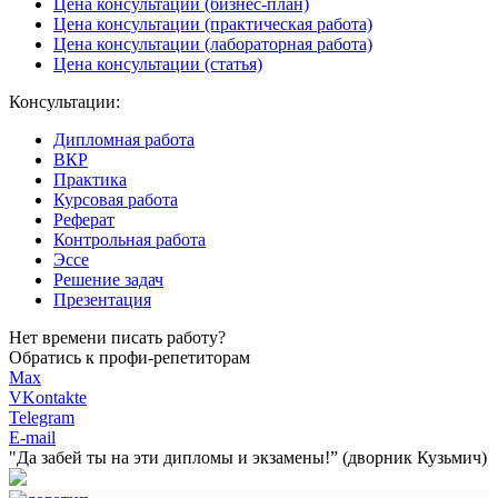
Цена консультации (бизнес-план)
Цена консультации (практическая работа)
Цена консультации (лабораторная работа)
Цена консультации (статья)
Консультации:
Дипломная работа
ВКР
Практика
Курсовая работа
Реферат
Контрольная работа
Эссе
Решение задач
Презентация
Нет времени писать работу?
Обратись к профи-репетиторам
Max
VKontakte
Telegram
E-mail
"Да забей ты на эти
дипломы и экзамены!”
(дворник Кузьмич)