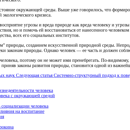
стояние окружающей среды. Выше уже говорилось, что формиров
 экологического кризиса.
осприятие угрозы и вреда природе как вреда человеку и угрозы
ствия, но и помочь ей восстановиться от нанесенного человеком
ства, всех его социальных институтов.
ем” природы, созданием искусственной природной среды. Непро
ки законам природы. Однако человек — ее часть и должен соблю
 человека, поэтому он не может ими пренебрегать. По-видимому
 приняв законы развития природы, становится одной из важнейш
ых наук
Следующая статья
Системно-структурный подход к пов
знедеятельности человека
овека с окружающей средой
ь социализации человека
влияния на воспитание
ия
орокина