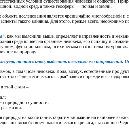
стественных условий существования человека и общества. Приро
шной, водной сред, а также геосферы — почвы и земли.
 объекта исследования является чрезвычайно многообразной и сл
спекты такого влияния. Для этого, прежде всего, необходимо п
я”
, как мы выяснили выше, определяет направленность и механ
одная среда влияет на организм человека, его психику и сознани
ктурном, функциональном, психическом и сознательном уровнях. 
лияние на природу.
едует, на наш взгляд, выделить несколько его направлений. И
змов, в том числе человека. Вода, воздух, естественные про д
тва этого “энергетического сырья” зависит прежде всего здоровь
в этой связи –
ил;
оей природной сущности;
 раз жизни.
я природы на воспитание, обратим внимание на наиболее важные
едованы воздействием экологического кризиса, вызванного Чер