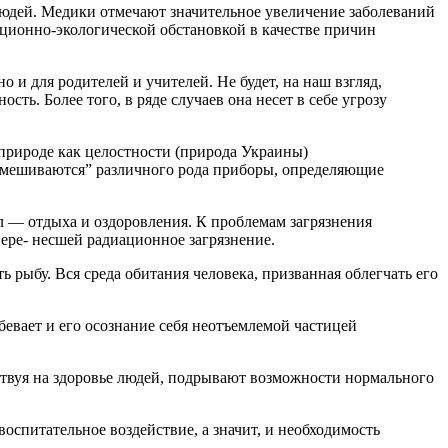
людей. Медики отмечают значительное увеличение заболеваний
ционно-экологической обстановкой в качестве причин
и для родителей и учителей. Не будет, на наш взгляд,
ть. Более того, в ряде случаев она несет в себе угрозу
природе как целостности (природа Украины)
“вмешиваются” различного рода приборы, определяющие
л — отдыха и оздоровления. К проблемам загрязнения
ере- несшей радиационное загрязнение.
ть рыбу. Вся среда обитания человека, призванная облегчать его
бевает и его осознание себя неотъемлемой частицей
ствуя на здоровье людей, подрывают возможности нормального
оспитательное воздействие, а значит, и необходимость