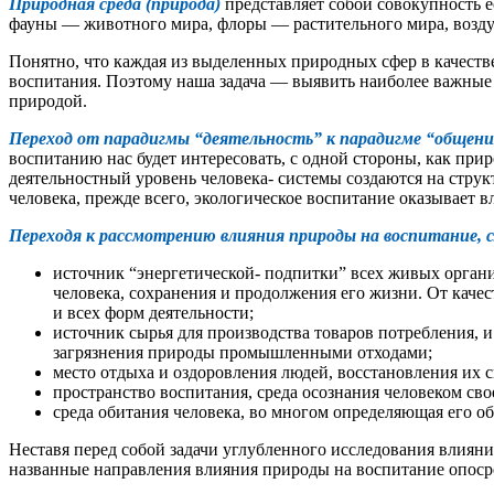
Природная среда (природа)
представляет собой совокупность е
фауны — животного мира, флоры — растительного мира, возду
Понятно, что каждая из выделенных природных сфер в качестве
воспитания. Поэтому наша задача — выявить наиболее важные а
природой.
Переход от парадигмы “деятельность” к парадигме “общени
воспитанию нас будет интересовать, с одной стороны, как прир
деятельностный уровень человека- системы создаются на стру
человека, прежде всего, экологическое воспитание оказывает в
Переходя к рассмотрению влияния природы на воспитание, сл
источник “энергетической- подпитки” всех живых органи
человека, сохранения и продолжения его жизни. От качес
и всех форм деятельности;
источник сырья для производства товаров потребления, и 
загрязнения природы промышленными отходами;
место отдыха и оздоровления людей, восстановления их с
пространство воспитания, среда осознания человеком св
среда обитания человека, во многом определяющая его об
Нeставя перед собой задачи углубленного исследования влияни
названные направления влияния природы на воспитание опоср