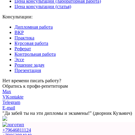
Цена консультации (лабораторная работа)
Цена консультации (статья)
Консультации:
Дипломная работа
ВКР
Практика
Курсовая работа
Реферат
Контрольная работа
Эссе
Решение задач
Презентация
Нет времени писать работу?
Обратись к профи-репетиторам
Max
VKontakte
Telegram
E-mail
"Да забей ты на эти
дипломы и экзамены!”
(дворник Кузьмич)
+79646811124