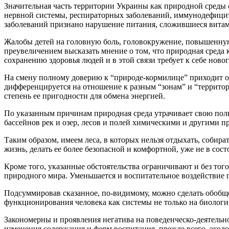
Значительная часть территории Украины как природной среды 
нервной системы, респираторных заболеваний, иммунодефицит
заболеваний признано нарушение питания, сложившиеся вит
Жалобы детей на головную боль, головокружение, повышенную у
преувеличением высказать мнение о том, что природная среда к
сохранению здоровья людей и в этой связи требует к себе ново
На смену полному доверию к “природе-кормилице” приходит о
дифференцируется на отношение к разным “зонам” и “территор
степень ее пригодности для обмена энергией.
По указанным причинам природная среда утрачивает свою полн
бассейнов рек и озер, лесов и полей химическими и другими 
Таким образом, имеем леса, в которых нельзя отдыхать, собират
жизнь, делать ее более безопасной и комфортной, уже не в со
Кроме того, указанные обстоятельства ограничивают и без того
природного мира. Уменьшается и воспитательное воздействие 
Подсуммировав сказанное, по-видимому, можно сделать обобще
функционирования человека как системы не только на биологич
Закономерны и проявления негатива на поведенческо-деятельно
изменения содержания и форм воспитания, прежде всего, эколо