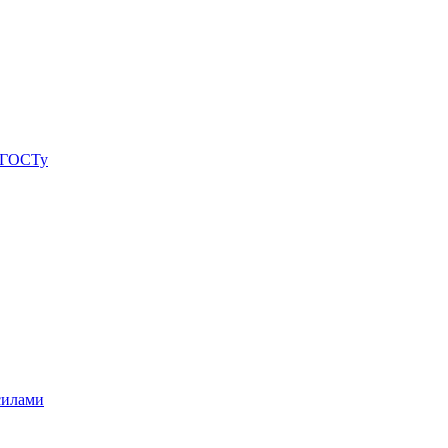
о ГОСТу
силами