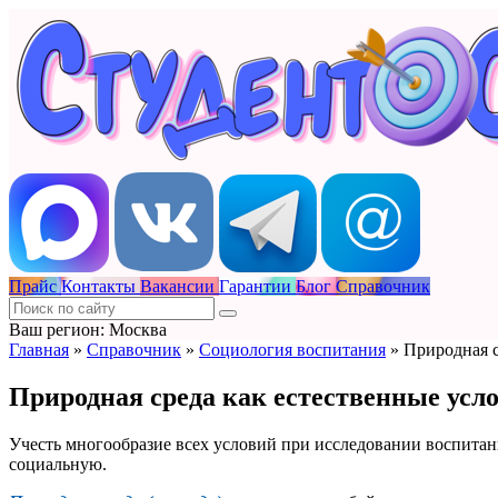
Прайс
Контакты
Вакансии
Гарантии
Блог
Справочник
Ваш регион: Москва
Главная
»
Справочник
»
Социология воспитания
»
Природная с
Природная среда как естественные усл
Учесть многообразие всех условий при исследовании воспита
социальную.