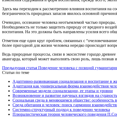
Здесь мы переходим к рассмотрению влияния воспитания на со
безграничность природных запасов явилось основной причиной
Очевидно, осознание человека неотъемлемой частью природы, в
Необходимость не только защитить природу от вредного воздей
воспитания. На это должны быть направлены усилия всего обще
Отметим еще один круг проблем, связанных с “очеловечивани
более пригодной для жизни человека нередко происходит вопре
Ведь природные процессы, связи в экосистеме гораздо древнее
авангарда, который может выполнять свою роль, лишь познав и
Предыдущая статья
Поведение человека с позиций гуманитарн
Статьи по теме
Адаптивно-развивающая социализация и воспитание в жи
Адаптация как универсальная форма взаимодействия чел
Современные модели социализации, ее этапы и уровни
Возникновение и развитие научных взглядов на сущност
Социальная среда в меняющемся обществе: особенность 
Среда обитания и человек: поиск гармонии взаимодейств
Системно-структурный подход к поведению человека
Плюралистическая теория человеческого поведения П.С