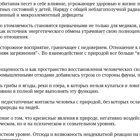
обитания песет в себе влияние, угрожающее здоровью и жизни 
ных состояний у детей. Наряду с общей неблагополучной радиа
аминный и микроэлементный дефициты
томляемость становятся привычными не только для медиков, но 
ак источник энергетического обмена утрачивает свою полноценнос
го отношения.
сторожное восприятие, граничащее с недоверием. Отношение к 
иям загрязнения”-. Во взаимодействие с природой все больше 
оценность и как пространство восстановления человеческих си
промышленными отходами добавилась угроза со стороны фауны, п
ь грибы и ягоды, реки и озера, в которых нельзя купаться и лови
стоянии в полной мере выполнять эту функцию.
 недостаточные контакты человека с природой, без которых осла
природы на людей.
ние о том, что кризисные явления в природе, негативно воздей
еском, но и на психическом и сознательном уровнях.
стном уровне. Отсюда и возможность неадекватной реакции на в
гического.