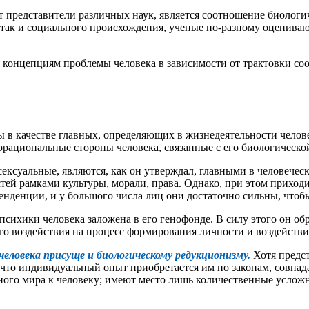
представители различных наук, является соотношение биологиче
 так и социального происхождения, ученые по-разному оцениваю
 концепциям проблемы человека в зависимости от трактовки со
 в качестве главных, определяющих в жизнедеятельности челов
рациональные стороны человека, связанные с его биологическо
сексуальные, являются, как он утверждал, главными в человечес
ей рамками культуры, морали, права. Однако, при этом приходит
енденции, и у большого числа лиц они достаточно сильны, чтоб
сихики человека заложена в его генофонде. В силу этого он обр
о воздействия на процесс формирования личности и воздействия
человека присуще и биологическому редукционизму.
Хотя предст
т, что индивидуальный опыт приобретается им по законам, совп
отного мира к человеку; имеют место лишь количественные услож