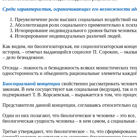
Среди характеристик, ограничивающих его возможности ад
Преувеличение роли высших социальных воздействий на 
Абсолютизация роли социального применительно к психи
Игнорирование индивидуального уровня бытия человека
Игнорирование индивидуальных различий людей.
Как видим, ни биологизаторская, ни социологизаторская конце
история, – отмечал выдающийся социолог П. Сорокин, – оказ
– дело безнадежное.
Отсюда – ложность и безнадежность всяких монистических тео
односторонность и объединить рациональные элементы каждой
Биосоциальной концепции
свойственно рассматривать челове
законам. В нем сосуществуют как социальная (ведущая), так и
подчеркивает Т. В. Корсаевская, – выражается в том, что про
Представители данной концепции, соглашаясь относительно еди
Одни из них полагают, что биологическое в человеке – это все,
биологическая сущность человека – в нем самом, а социальная
Третьи утверждают, что биологическое – то, что сформировало
(связей) человек выступает как существо биологическое (индиви