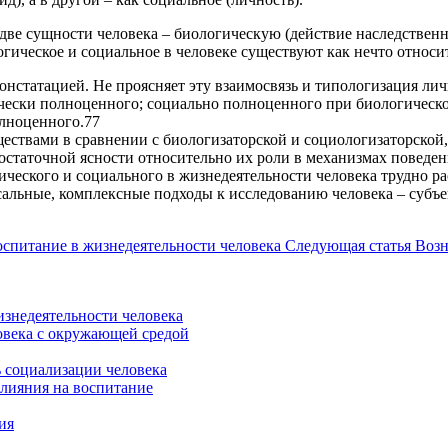
ве сущности человека – биологическую (действие наследственно
огическое и социальное в человеке существуют как нечто относи
онстатацией. Не проясняет эту взаимосвязь и типологизация лич
ически полноценного; социально полноценного при биологическ
лноценного.77
ствами в сравнении с биологизаторской и социологизаторской, в
достаточной ясности относительно их роли в механизмах поведени
ического и социального в жизнедеятельности человека трудно р
альные, комплексные подходы к исследованию человека – субъе
спитание в жизнедеятельности человека
Следующая статья
Возн
знедеятельности человека
овека с окружающей средой
ь социализации человека
влияния на воспитание
ия