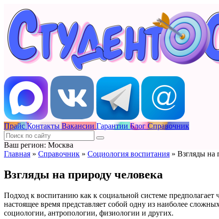
Прайс
Контакты
Вакансии
Гарантии
Блог
Справочник
Ваш регион: Москва
Главная
»
Справочник
»
Социология воспитания
»
Взгляды на 
Взгляды на природу человека
Подход к воспитанию как к социальной системе предполагает че
настоящее время представляет собой одну из наиболее сложных
социологии, антропологии, физиологии и других.