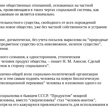
твие общественных отношений, основанных на частной
, проявляющаяся в таких чертах социальной системы, как
каковым он является изначально.
ятельностного существа, свободного от всех порождений
ки новое общество, уже без частной собственности и устранив
не, догматически, без учета посылок марксизма на “природные
епредметное существо есть невозможное, нелепое существо”,
ения.
нного сознания, к односторонним, утопическим
 человек продукт общества, – пишет Н. М. Амосов. Сделай
енок в сторону социального”.
злично-общей воли социально-политической организации
ное и тем самым поднять человека на новую биологическую
“революционной перековки” человека в изложении одного из
ия социализма в бывшем СССР. “Продуктом” мощной
ловека, вместо “сверхчеловека” стал “человек-винтик”,
тря на его кажущуюся привлекательность для использования в