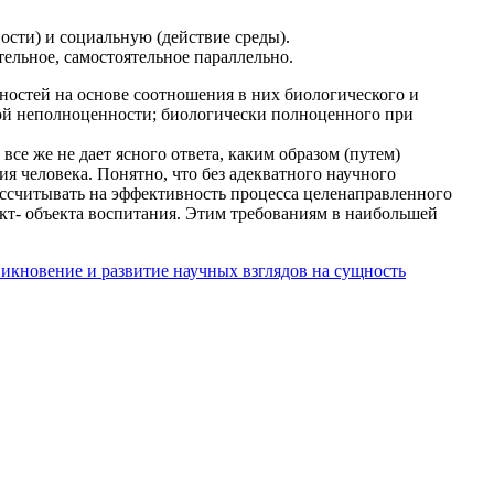
сти) и социальную (действие среды).
тельное, самостоятельное параллельно.
ностей на основе соотношения в них биологического и
ой неполноценности; биологически полноценного при
се же не дает ясного ответа, каким образом (путем)
я человека. Понятно, что без адекватного научного
ассчитывать на эффективность процесса целенаправленного
кт- объекта воспитания. Этим требованиям в наибольшей
икновение и развитие научных взглядов на сущность