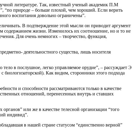
аучной литературе. Так, известный ученый академик П.M
”, “по природе – больше плохой, чем хороший. Если верить
енного воспитания довольно ограничены”.
величивать. В подтверждение этой мысли он приводит аргумент
ым содержанием жизни. Изменилось их соотношение, но и то не
ечения. Для очень немногих – творчество, функция,
предметно- деятельностного существа, лишь носителя
 тело в послушное, легко управляемое орудие”, – рассуждает Э
 с биологизаторской). Как видим, сторонники этого подхода
ебности и способности рассматриваются только в качестве
щественных отношений, перенесенных внутрь и ставших
 органов” или же в качестве телесной организации “того
кий индивид”.
обладавшая в нашей стране статусом “единственно верной”