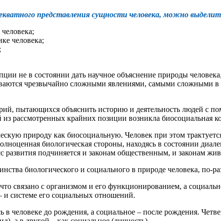
екватного представления сущности человека, можно выделит
человека;
ке человека;
;
пции не в состоянии дать научное объяснение природы человека,
ываются чрезвычайно сложными явлениями, самыми сложными в 
рий, пытающихся объяснить историю и деятельность людей с по
 из рассмотренных крайних позиции возникла биосоциальная ко
ческую природу как биосоциальную. Человек при этом трактует
 полноценная биологическая стороны, находясь в состоянии диал
цесс развития подчиняется и законам общественным, и законам ж
нства биологического и социального в природе человека, по-ра
 что связано с организмом и его функционированием, а социально
 – и системе его социальных отношений.
сь в человеке до рождения, а социальное – после рождения. Чет
д), а в другой – как социальное (личность).