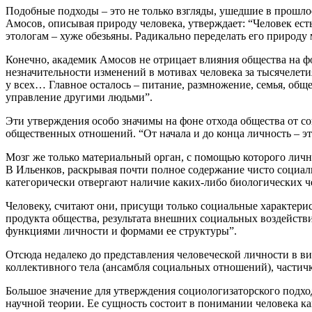
Подобные подходы – это не только взгляды, ушедшие в прошло
Амосов, описывая природу человека, утверждает: “Человек ест
этологам – хуже обезьяны. Радикально переделать его природ
Конечно, академик Амосов не отрицает влияния общества на фо
незначительности изменений в мотивах человека за тысячелети
у всех… Главное осталось – питание, размножение, семья, общ
управление другими людьми”.
Эти утверждения особо значимы на фоне отхода общества от со
общественных отношений. “От начала и до конца личность – э
Мозг же только материальный орган, с помощью которого лично
В Ильенков, раскрывая почти полное содержание чисто социаль
категорически отвергают наличие каких-либо биологических че
Человеку, считают они, присущи только социальные характерис
продукта общества, результата внешних социальных воздейств
функциями личности и формами ее структуры”.
Отсюда недалеко до представления человеческой личности в в
коллективного тела (ансамбля социальных отношений), частич
Большое значение для утверждения социологизаторского подход
научной теории. Ее сущность состоит в понимании человека ка