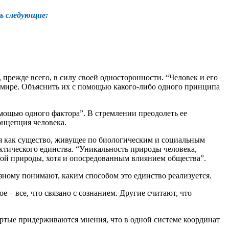
ь следующие:
 прежде всего, в силу своей односторонности. “Человек и его
мире. Объяснить их с помощью какого-либо одного принципа
мощью одного фактора”. В стремлении преодолеть ее
нцепция человека.
ся как существо, живущее по биологическим и социальным
ектического единства. “Уникальность природы человека,
ивой природы, хотя и опосредованным влиянием общества”.
зному понимают, каким способом это единство реализуется.
е – все, что связано с сознанием. Другие считают, что
вертые придерживаются мнения, что в одной системе координат