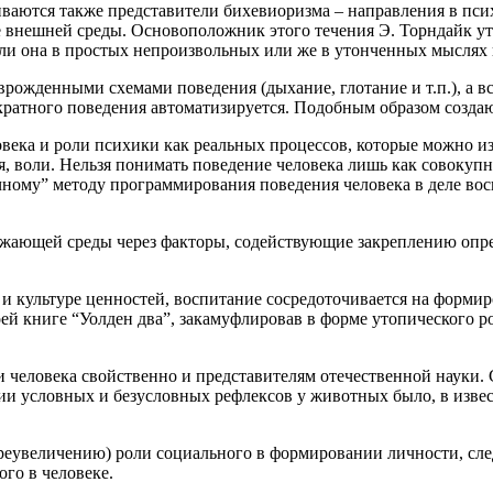
аются также представители бихевиоризма – направления в псих
е внешней среды. Основоположник этого течения Э. Торндайк у
 ли она в простых непроизвольных или же в утонченных мыслях 
рожденными схемами поведения (дыхание, глотание и т.п.), а в
ократного поведения автоматизируется. Подобным образом созда
века и роли психики как реальных процессов, которые можно изм
 воли. Нельзя понимать поведение человека лишь как совокупнос
чному” методу программирования поведения человека в деле вос
ужающей среды через факторы, содействующие закреплению опр
 и культуре ценностей, воспитание сосредоточивается на форм
оей книге “Уолден два”, закамуфлировав в форме утопического 
 человека свойственно и представителям отечественной науки.
ении условных и безусловных рефлексов у животных было, в изве
преувеличению) роли социального в формировании личности, сл
ого в человеке.