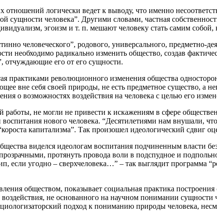
х отношений логически ведет к выводу, что именно несоответс
й сущности человека”. Другими словами, частная собственность
видуализм, эгоизм и т. п. мешают человеку стать самим собой, 
стинно человеческого”, родового, универсального, предметно-де
сти необходимо радикально изменить общество, создав фактичес
, отчуждающие его от его сущности.
ятая практиками революционного изменения общества односторон
ющее вне себя своей природы, не есть предметное существо, а н
ения о возможностях воздействия на человека с целью его измен
 работы, не могли не привести к искажениям в сфере обществе
 воспитания нового человека. “Десятилетиями нам внушали, что
“короста капитализма”. Так произошел идеологический сдвиг оц
бщества виделся идеологам воспитания подчиненным власти бе
х прозрачными, протянуть провода воли в подспудное и подполь
тип, если угодно – сверхчеловека…” – так выглядит программа 
авления обществом, показывает социальная практика построен
воздействия, не основанного на научном понимании сущности че
циологизаторский подход к пониманию природы человека, несмо