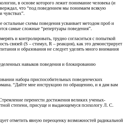
ологии, в основе которого лежит понимание человека (и
тверждал, что “под поведением мы понимаем всякую
и чувствах”.
се остальные схемы поведения усваивает методом проб и
ются самые сложные “репертуары поведения”.
ерять и контролировать, трудно согласиться с попыткой
ть связей (S – стимул, R – реакция), как это демонстрирует
питания и образования не следует уделять много внимания
еделенных навыков поведения и блокированию
ировании набора приспособительных поведенческих
романа. “Дайте мне инструкцию по обращению, и я дам вам
 Стремление перенести достижения великих ученых-
стной степени, присуще и выдающемуся психологу Л. С.
едует отметить явную переоценку возможностей радикальной