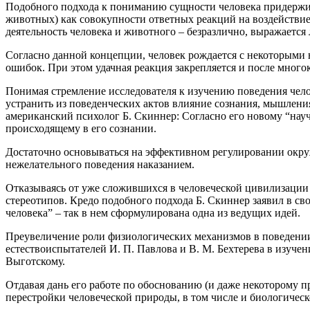
Подобного подхода к пониманию сущности человека придержив
животных) как совокупности ответных реакций на воздействи
деятельность человека и животного – безразлично, выражается
Согласно данной концепции, человек рождается с некоторыми в
ошибок. При этом удачная реакция закрепляется и после мног
Понимая стремление исследователя к изучению поведения чело
устранить из поведенческих актов влияние сознания, мышления,
американский психолог Б. Скиннер: Согласно его новому “нау
происходящему в его сознании.
Достаточно основываться на эффективном регулировании окр
нежелательного поведения наказанием.
Отказываясь от уже сложившихся в человеческой цивилизации
стереотипов. Кредо подобного подхода Б. Скиннер заявил в св
человека” – так в нем сформулирована одна из ведущих идей.
Преувеличение роли физиологических механизмов в поведении
естествоиспытателей И. П. Павлова и В. М. Бехтерева в изуч
Выготскому.
Отдавая дань его работе по обоснованию (и даже некоторому 
перестройки человеческой природы, в том числе и биологическ