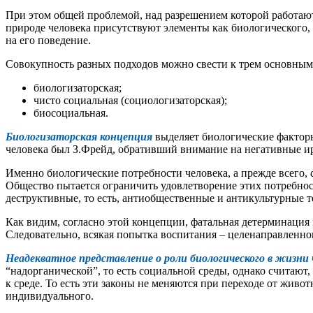
При этом общей проблемой, над разрешением которой работают 
природе человека присутствуют элементы как биологического,
на его поведение.
Совокупность разных подходов можно свести к трем основным
биологизаторская;
чисто социальная (социологизаторская);
биосоциальная.
Биологизаторская концепция
выделяет биологические факторы
человека был З.Фрейд, обративший внимание на негативные ир
Именно биологические потребности человека, а прежде всего, 
Общество пытается ограничить удовлетворение этих потребност
деструктивные, то есть, антиобщественные и антикультурные т
Как видим, согласно этой концепции, фатальная детерминация п
Следовательно, всякая попытка воспитания – целенаправленног
Неадекватное представление о роли биологического в жизни 
“надорганической”, то есть социальной среды, однако считаю
к среде. То есть эти законы не меняются при переходе от жив
индивидуального.