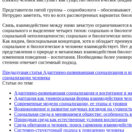
Представители пятой группы – социобиологи – обосновывают д
Нетрудно заметить, что во всех рассмотренных вариантах биол
Связь, взаимодействие между ними зачастую ограничиваются к
социального и выделение четырех типов: социально и биолог
социальной неполноценности; социально и биологически непо
Как видим, биосоциальная концепция, хотя и обладает преимуще
социальное и биологическое в человеке взаимодействует. Нет 
представления о природе и механизмах взаимодействия биолог
изменения поведения – воспитания. Необходимы более универс
степени отвечает системный подход.
Предыдущая статья
Адаптивно-развивающая социализация и во
социализации человека
Статьи по теме
Адаптивно-развивающая социализация и воспитание в жи
Адаптация как универсальная форма взаимодействия чел
Современные модели социализации, ее этапы и уровни
Возникновение и развитие научных взглядов на сущност
Социальная среда в меняющемся обществе: особенность 
Природная среда как естественные условия воспитания
Среда обитания и человек: поиск гармонии взаимодейств
Системно-структурный подход к поведению человека