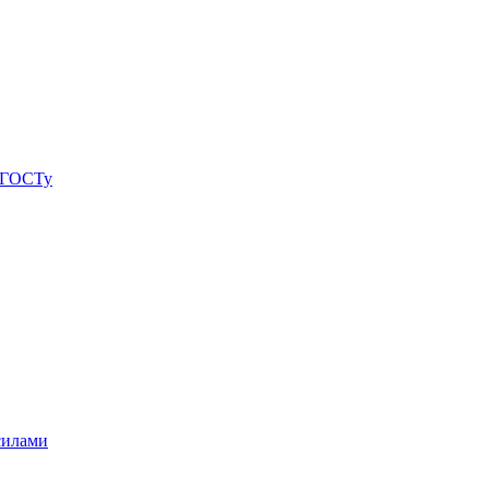
о ГОСТу
силами