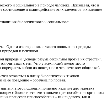
ского и социального в природе человека. Признавая, что в
т соотношение и взаимодействие этих элементов, их влияние
отношения биологического и социального:
ека. Одним из сторонников такого понимания природы
й природой и психикой.
кой природе и “доводы разума бессильны против их страстей”.
ся считаться с тем, “что у всех людей имеют место
ы определить собою их поведение в человеческом обществе”.
ечен оставаться в плену биологических законов.
 на ее поведение – обречена по провал.
авители этого подхода и признают наличие для человека
адающим с биологическими законами приспособления организма
нения процессов приспособления – как видового, так и