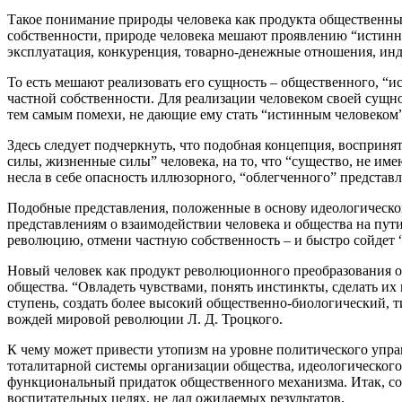
Такое понимание природы человека как продукта общественны
собственности, природе человека мешают проявлению “истинно
эксплуатация, конкуренция, товарно-денежные отношения, инди
То есть мешают реализовать его сущность – общественного, “и
частной собственности. Для реализации человеком своей сущно
тем самым помехи, не дающие ему стать “истинным человеком”
Здесь следует подчеркнуть, что подобная концепция, восприн
силы, жизненные силы” человека, на то, что “существо, не име
несла в себе опасность иллюзорного, “облегченного” представл
Подобные представления, положенные в основу идеологической
представлениям о взаимодействии человека и общества на пути
революцию, отмени частную собственность – и быстро сойдет 
Новый человек как продукт революционного преобразования о
общества. “Овладеть чувствами, понять инстинкты, сделать и
ступень, создать более высокий общественно-биологический, 
вождей мировой революции Л. Д. Троцкого.
К чему может привести утопизм на уровне политического упр
тоталитарной системы организации общества, идеологического 
функциональный придаток общественного механизма. Итак, со
воспитательных целях, не дал ожидаемых результатов.