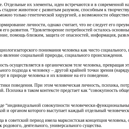
е. Отдельные их элементы, идеи встречаются и в современной н
ь стадное животное с развитым разумом, способным к творчеству
у можно только генетической хирургией, а возможности обществ
рмирование личности, однако считает, что не следует его преу
я его развития. “Удовлетворение потребностей осталось основн
ение, помощь близким, защита от опасностей, информация, развл
циологизаторского понимания человека как чисто социального, 
то явление социальной природы, социального происхождения.
сть осуществляется в органическом теле человека, превращая это
ного подхода к человеку – другой крайней точки зрения (наряду
рт в природе человека и их влияние на его поведение.
тики поведения. При этом человеческая личность, психика, потр
ий. Психика в таком контексте предстает как “совокупность об
иде “индивидуальной совокупности человечески-функциональных
кой и органом которого выступает каждый отдельный человечес
а в советский период имела марксистская концепция человека, 
к родового, деятельного, универсального существа.