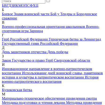
Б
В
Г
Д
З
И
К
М
О
П
С
Ф
Х
Ц
Б
Боевое Знамя воинской части
Бой у Тендры и Бородинское
сражение
В
Военно-профессиональная ориентация школьников
Военно-
спортивная игра Зарница
Г
Герб Российской Федерации
Героическая битва за Ленинград
Государственный гимн Российской Федерации
Д
День защитников отечества
День победы
З
Закон Государство и право Герб Свердловской области
И
Инновационное направление в военно-патриотическом
воспитании
Использование дней воинской славы, памятников
истории и культуры в патриотическом воспитании
История
военно-патриотического воспитания
К
Куликовская битва
М
Материально-техническое обеспечение проведения смотра
Методика подготовки и чтения лекции
Методика проведения