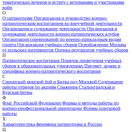
тематических вечеров и встреч с ветеранами и участниками
войн
О
О патриотизме
Организация и руководство военно-
патриотическим воспитанием во внеучебной деятельности
Организация и содержание деятельности
Организация и
содержание деятельности военно-патриотических клубов
Организация соревнований по военно-прикладным видам
спорта
Организация учебных сборов
Освобождение Москвы
от польских интервентов
Оценка результатов учебных сборов
П
Патриотическое воспитание
Порядок проведения учебных
сборов в образовательных учреждениях
Предмет, задачи и
специфика военно-патриотического воспитания
С
Синопский морской бой и Битва под Москвой
Содержание
работы отрядов по акциям
Сражения
Сталинградская и
Курская битвы
Ф
Флаг Российской Федерации
Формы и методы работы по
военно-профессиональной ориентации
Формы поисковой
работы
Х
Характеристика феномена патриотизма в России
Ц