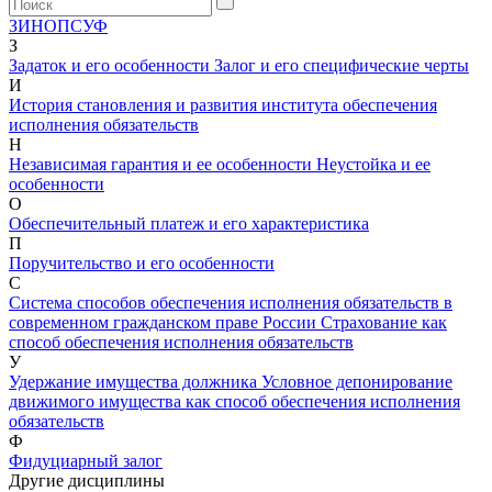
З
И
Н
О
П
С
У
Ф
З
Задаток и его особенности
Залог и его специфические черты
И
История становления и развития института обеспечения
исполнения обязательств
Н
Независимая гарантия и ее особенности
Неустойка и ее
особенности
О
Обеспечительный платеж и его характеристика
П
Поручительство и его особенности
С
Система способов обеспечения исполнения обязательств в
современном гражданском праве России
Страхование как
способ обеспечения исполнения обязательств
У
Удержание имущества должника
Условное депонирование
движимого имущества как способ обеспечения исполнения
обязательств
Ф
Фидуциарный залог
Другие дисциплины