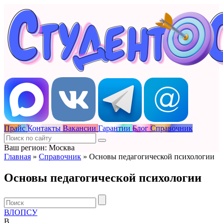
Прайс
Контакты
Вакансии
Гарантии
Блог
Справочник
Ваш регион: Москва
Главная
»
Справочник
»
Основы педагогической психологии
Основы педагогической психологии
В
Л
О
П
С
У
В