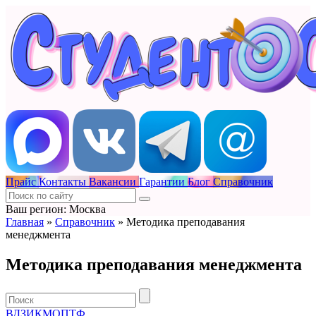
Прайс
Контакты
Вакансии
Гарантии
Блог
Справочник
Ваш регион: Москва
Главная
»
Справочник
»
Методика преподавания
менеджмента
Методика преподавания менеджмента
В
Д
З
И
К
М
О
П
Т
Ф