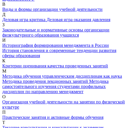
В
Виды и формы организации учебной деятельности
Д
Деловая игра критика
Деловая игра оказания давления
З
Законодательные и нормативные основы организации
физкультурного образования учащихся
И
Историография формирования менеджмента в России
История становления и современные тенденции развития
сферы образования
К
Критерии оценивания качества проведенных занятий
М
Методика обучения управленческим дисциплинам как наука
Методика проведения лекционных занятий
Методика
самостоятельного изучения студентами профильных
дисциплин по направлению менеджмент
О
Организация учебной деятельности на занятии по физической
культуре
П
Практические занятия и активные формы обучения
Т
Текущие консультации и консультации к экзаменам