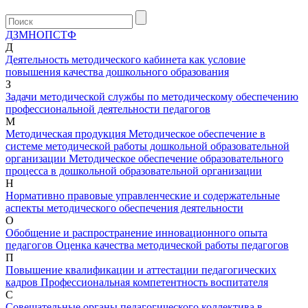
Д
З
М
Н
О
П
С
Т
Ф
Д
Деятельность методического кабинета как условие
повышения качества дошкольного образования
З
Задачи методической службы по методическому обеспечению
профессиональной деятельности педагогов
М
Методическая продукция
Методическое обеспечение в
системе методической работы дошкольной образовательной
организации
Методическое обеспечение образовательного
процесса в дошкольной образовательной организации
Н
Нормативно правовые управленческие и содержательные
аспекты методического обеспечения деятельности
О
Обобщение и распространение инновационного опыта
педагогов
Оценка качества методической работы педагогов
П
Повышение квалификации и аттестации педагогических
кадров
Профессиональная компетентность воспитателя
С
Совещательные органы педагогического коллектива в