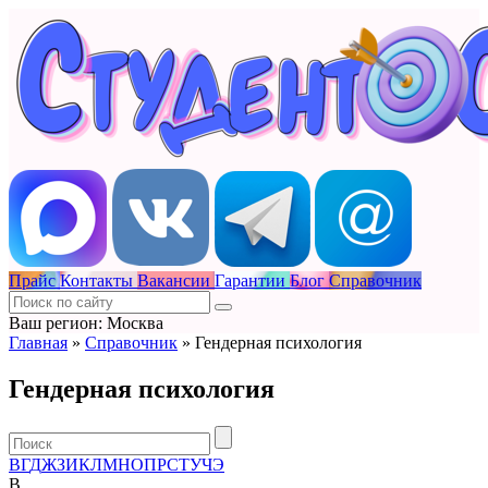
Прайс
Контакты
Вакансии
Гарантии
Блог
Справочник
Ваш регион: Москва
Главная
»
Справочник
»
Гендерная психология
Гендерная психология
В
Г
Д
Ж
З
И
К
Л
М
Н
О
П
Р
С
Т
У
Ч
Э
В