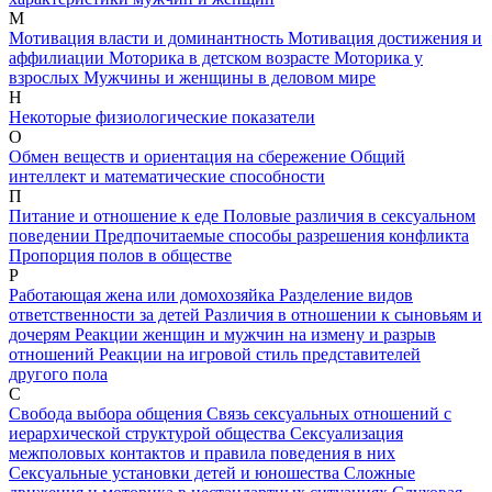
М
Мотивация власти и доминантность
Мотивация достижения и
аффилиации
Моторика в детском возрасте
Моторика у
взрослых
Мужчины и женщины в деловом мире
Н
Некоторые физиологические показатели
О
Обмен веществ и ориентация на сбережение
Общий
интеллект и математические способности
П
Питание и отношение к еде
Половые различия в сексуальном
поведении
Предпочитаемые способы разрешения конфликта
Пропорция полов в обществе
Р
Работающая жена или домохозяйка
Разделение видов
ответственности за детей
Различия в отношении к сыновьям и
дочерям
Реакции женщин и мужчин на измену и разрыв
отношений
Реакции на игровой стиль представителей
другого пола
С
Свобода выбора общения
Связь сексуальных отношений с
иерархической структурой общества
Сексуализация
межполовых контактов и правила поведения в них
Сексуальные установки детей и юношества
Сложные