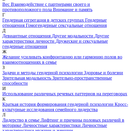
Вес
Взаимодействие с партнерами своего и
противоположного пола
Внимание и память
Г
Гендерная сегрегация в детских группах
Гендерные
отношения
Гомогендерные сексуальные отношения
Д
Девиантные отношения
Другие модальности
Другие
характеристики личности
Дружеские и сексуальные
гендерные отношения
Ж
Желание усиливать конфронтацию или гармонию полов во
взаимоотношениях в семье
З
Задачи и методы гендерной психологии
Здоровье и болезни
Зрительная модальность
Зрительно-пространственные
способности
И
Использование различных речевых паттернов на переговорах
К
Краткая история формирования гендерной психологии
Кросс-
культурные исследования семейного лидерства
Л
Лидерство в семье
Лифтинг и причины половых различий в
моторике
Личностные характеристики
Личностные
характеристики мужчин и женщин