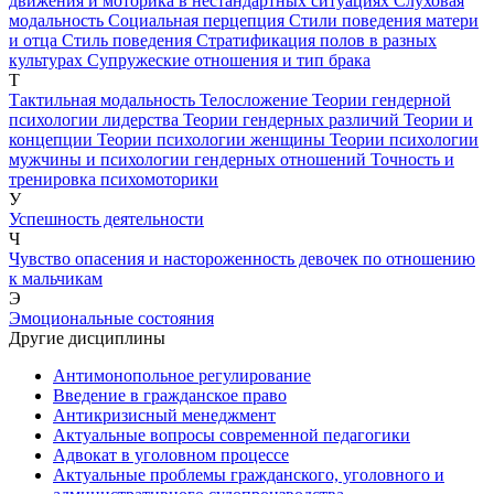
движения и моторика в нестандартных ситуациях
Слуховая
модальность
Социальная перцепция
Стили поведения матери
и отца
Стиль поведения
Стратификация полов в разных
культурах
Супружеские отношения и тип брака
Т
Тактильная модальность
Телосложение
Теории гендерной
психологии лидерства
Теории гендерных различий
Теории и
концепции
Теории психологии женщины
Теории психологии
мужчины и психологии гендерных отношений
Точность и
тренировка психомоторики
У
Успешность деятельности
Ч
Чувство опасения и настороженность девочек по отношению
к мальчикам
Э
Эмоциональные состояния
Другие дисциплины
Антимонопольное регулирование
Введение в гражданское право
Антикризисный менеджмент
Актуальные вопросы современной педагогики
Адвокат в уголовном процессе
Актуальные проблемы гражданского, уголовного и