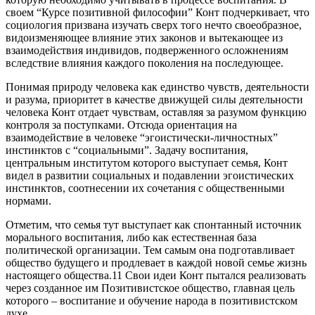
своем “Курсе позитивной философии” Конт подчеркивает, что
социология призвана изучать сверх того нечто своеобразное,
видоизменяющее влияние этих законов и вытекающее из
взаимодействия индивидов, подверженного осложнениям
вследствие влияния каждого поколения на последующее.
Понимая природу человека как единство чувств, деятельности
и разума, приоритет в качестве движущей силы деятельности
человека Конт отдает чувствам, оставляя за разумом функцию
контроля за поступками. Отсюда ориентация на
взаимодействие в человеке “эгоистически-личностных”
инстинктов с “социальными”. Задачу воспитания,
центральным институтом которого выступает семья, Конт
видел в развитии социальных и подавлении эгоистических
инстинктов, соотнесении их сочетания с общественными
нормами.
Отметим, что семья тут выступает как спонтанный источник
морального воспитания, либо как естественная база
политической организации. Тем самым она подготавливает
общество будущего и продлевает в каждой новой семье жизнь
настоящего общества.11 Свои идеи Конт пытался реализовать
через созданное им Позитивистское общество, главная цель
которого – воспитание и обучение народа в позитивистском
духе.