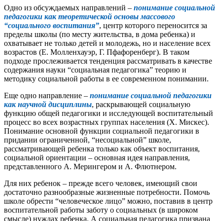
Одно из обсуждаемых направлений –
п
онимание социальной
педагогики как теоретической основы массового
“социального воспитания”
, центр которого переносится за
пределы школы (по месту жительства, в дома ребенка) и
охватывает не только детей и молодежь, но и население всех
возрастов (Е. Молленхауэр, Г. Пфафоренберг). В таком
подходе прослеживается тенденция рассматривать в качестве
содержания науки “социальная педагогика” теорию и
методику социальной работы в ее современном понимании.
Еще одно направление –
понимание социальной педагогики
как научной дисциплины
, раскрывающей социальную
функцию общей педагогики и исследующей воспитательный
процесс во всех возрастных группах населения (Х. Мискес).
Понимание основной функции социальной педагогики в
придании ограниченной, “несоциальной” школе,
рассматривающей ребенка только как объект воспитания,
социальной ориентации – основная идея направления,
представленного А. Мерингером и А. Флютнером.
Для них ребенок – прежде всего человек, имеющий свои
достаточно разнообразные жизненные потребности. Помочь
школе обрести “человеческое лицо” можно, поставив в центр
воспитательной работы заботу о социальных (в широком
смысле) нуждах ребенка. А социальная педагогика призвана