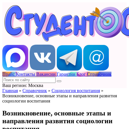
Прайс
Контакты
Вакансии
Гарантии
Блог
Справочник
Ваш регион: Москва
Главная
»
Справочник
»
Социология воспитания
»
Возникновение, основные этапы и направления развития
социологии воспитания
Возникновение, основные этапы и
направления развития социологии
воспитания