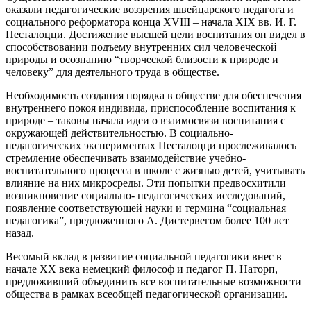
оказали педагогические воззрения швейцарского педагога и
социального реформатора конца XVIII – начала XIX вв. И. Г.
Песталоцци. Достижение высшей цели воспитания он видел в
способствовании подъему внутренних сил человеческой
природы и осознанию “творческой близости к природе и
человеку” для деятельного труда в обществе.
Необходимость создания порядка в обществе для обеспечения
внутреннего покоя индивида, приспособление воспитания к
природе – таковы начала идеи о взаимосвязи воспитания с
окружающей действительностью. В социально-
педагогических экспериментах Песталоцци прослеживалось
стремление обеспечивать взаимодействие учебно-
воспитательного процесса в школе с жизнью детей, учитывать
влияние на них микросреды. Эти попытки предвосхитили
возникновение социально- педагогических исследований,
появление соответствующей науки и термина “социальная
педагогика”, предложенного А. Дистервегом более 100 лет
назад.
Весомый вклад в развитие социальной педагогики внес в
начале XX века немецкий философ и педагог П. Наторп,
предложивший объединить все воспитательные возможности
общества в рамках всеобщей педагогической организации.