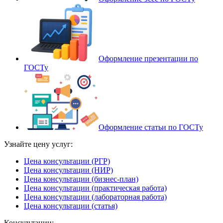
Оформление презентации по
ГОСТу
Оформление статьи по ГОСТу
Узнайте цену услуг:
Цена консультации (РГР)
Цена консультации (НИР)
Цена консультации (бизнес-план)
Цена консультации (практическая работа)
Цена консультации (лабораторная работа)
Цена консультации (статья)
Консультации: