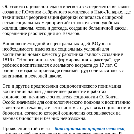
Образцом социально-педагогического эксперимента выглядит
создание Р.Оуэном фабричного комплекса в Нью-Ленарке, где
техническая реорганизация фабрики сочеталась с широкой
сетью социальных мероприятий: строительство удобных
жилищ, школы, ясель и детсада, создание больничной кассы,
сокращение рабочего дня до 10 часов.
Воплощением одной из центральных идей Р.Оуэна о
необходимости изменения социальных условий для
воспитания новых качеств у работника явилось создание в
1816 г. “Нового института формирования характера”, где
ребенок воспитывался с ясельного возраста до 17 лет. С
раннего возраста производительный труд сочетался здесь с
занятиями в вечерней школе.
Эти и другие предпосылки социологического понимания
воспитания нашли дальнейшее развитие в работах
социологов, начиная с основателя социологии О. Конта.
Особо значимой для социологического подхода к воспитанию
является вытекающая из его системы наук связь социологии и
биологии, согласно которой социология основывается на
законах биологии и без них невозможна.
Проявление этой связи –
биосоциальная природа человека
,
которую необходимо учитывать в процессе воспитания. В