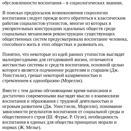
обусловленности воспитания – в социологических знаниях.
В поисках предпосылок возникновения социологии
воспитания следует прежде всего обратиться к классическим
работам социалистов-утопистов, многие из которых в
умозрительных конструкциях идеальных обществ среди
социальных механизмов реконструкции существующих
общественных систем предусматривали воспитание человека,
способного жить в этих обществах и развивать их.
Понятно, что некоторые из идей ранних утопистов выглядят
малопригодными для сегодняшней жизни, отличаются
жесткостью системы и средств воспитания, основной целью
которого является подчинение родителям и старшим (Дж.
Уинстэнли), грешат некоторой казарменностью и
стремлением к однообразию (Морелли).
Вместе с тем далеко обгоняющими время написания и
достаточно современными выглядят мысли о взаимосвязи
воспитания и образования с трудовой деятельностью и
игровым развитием (Дж. Уинстэнли, Морелли), понимание
зависимости результатов воспитания от социальной среды и
общественного строя (Ш. Фурье, Р. Оуэн), необходимость
воспитания в единых для общества принципах морали и
нормах (Ж. Мелье).