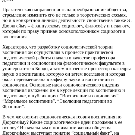
Практическая направленность на преобразование общества,
стремление изменить его не только в теоретических схемах,
но и в конкретной личной деятельности свойственна также Э.
Дюркгейму – французскому социологу, философу и педагогу,
который по праву признан основоположником социологии
воспитания.
Характерно, что разработку социологической теории
воспитания он осуществлял в процессе практической
педагогической работы сначала в качестве профессора
педагогики и социологии на филологическом факультете в
университете в Бордо, а затем в качестве профессора кафедры
науки о воспитании, которую он затем возглавил и которая
была переименована в кафедру науки о воспитании и
социологии. Основные идеи социологического видения
воспитания изложены им в курсе лекций по воспитанию и
педагогике, в публикациях “Воспитание и социология”,
“Моральное воспитание”, “Эволюция педагогики во
Франции”.
В чем же состоит социологическая теория воспитания по
Дюркгейму? Какие социологические идеи положены в ее
основу? Изначальным в понимании жизни общества
Дюркгеймом выступает понятие “социальный факт”, на