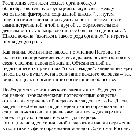
Реализация этой идеи создает органическую
общеобразовательную функциональную связь между
основными факторами социальной школы “… путем
подчинения хозяйственной деятельности – деятельности
административной, а той и другой … образовательной
деятельности … в направлении все большего единства…”.
Школа должна “вжиться в такого рода организм” и играть в
нем ведущую роль.
Как видим, воспитание народа, по мнению Наторпа, не
является изолированной задачей, а должно осуществляться в
связи с целями народной жизни. Объединенный на
педагогических принципах “союз граждан”, влияющий через
народ на его культуру, на воспитание каждого человека – так
видел он цель и организацию воспитания в обществе.
Необходимость органического слияния школ будущего с
социально- экономическими потребностями общества
отстаивал американский педагог- исследователь Дж. Дьюи,
выделяя необходимость дифференциации образования по
социально-классовым признакам: элитное – для верхних
слоев и сугубо прагматическое – для народа.
Эти и другие идеи социальной педагогики нашли отражение
в политике в сфере образования молодой Советской России.