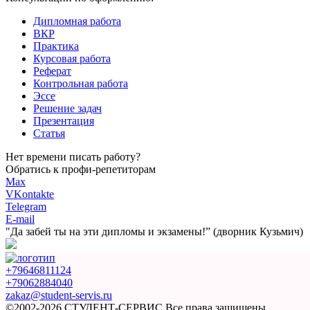
Дипломная работа
ВКР
Практика
Курсовая работа
Реферат
Контрольная работа
Эссе
Решение задач
Презентация
Статья
Нет времени писать работу?
Обратись к профи-репетиторам
Max
VKontakte
Telegram
E-mail
"Да забей ты на эти
дипломы и экзамены!”
(дворник Кузьмич)
+79646811124
+79062884040
zakaz@student-servis.ru
©2002-2026 СТУДЕНТ-СЕРВИС
Все права защищены