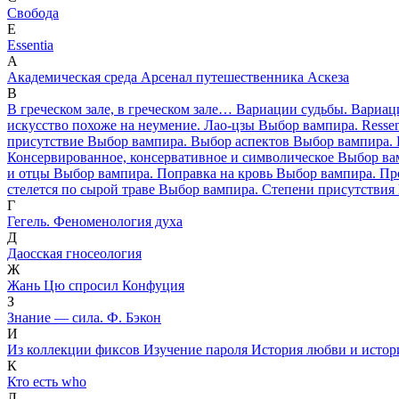
Cвобода
E
Essentia
А
Академическая среда
Арсенал путешественника
Аскеза
В
В греческом зале, в греческом зале…
Вариации судьбы. Вариаци
искусство похоже на неумение. Лао-цзы
Выбор вампира. Resse
присутствие
Выбор вампира. Выбор аспектов
Выбор вампира. 
Консервированное, консервативное и символическое
Выбор ва
и отцы
Выбор вампира. Поправка на кровь
Выбор вампира. Пр
стелется по сырой траве
Выбор вампира. Степени присутствия
Г
Гегель. Феноменология духа
Д
Даосская гносеология
Ж
Жань Цю спросил Конфуция
З
Знание — сила. Ф. Бэкон
И
Из коллекции фиксов
Изучение пароля
История любви и истор
К
Кто есть who
Л