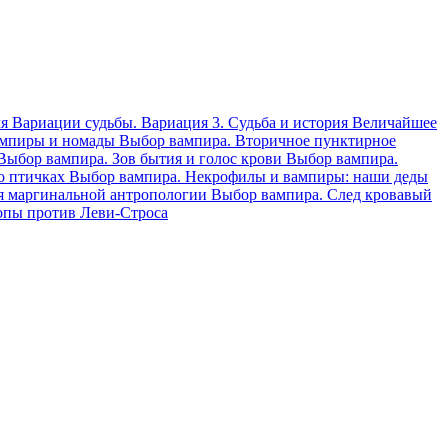
ля
Вариации судьбы. Вариация 3. Судьба и история
Величайшее
ампиры и номады
Выбор вампира. Вторичное пунктирное
Выбор вампира. Зов бытия и голос крови
Выбор вампира.
 о птичках
Выбор вампира. Некрофилы и вампиры: наши деды
я маргинальной антропологии
Выбор вампира. След кровавый
опы против Леви-Строса