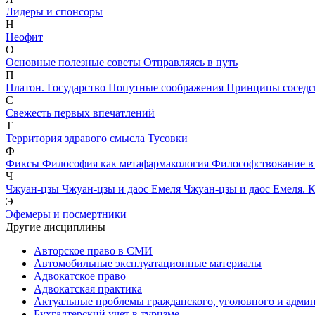
Лидеры и спонсоры
Н
Неофит
О
Основные полезные советы
Отправляясь в путь
П
Платон. Государство
Попутные соображения
Принципы соседс
С
Свежесть первых впечатлений
Т
Территория здравого смысла
Тусовки
Ф
Фиксы
Философия как метафармакология
Философствование в
Ч
Чжуан-цзы
Чжуан-цзы и даос Емеля
Чжуан-цзы и даос Емеля. К
Э
Эфемеры и посмертники
Другие дисциплины
Авторское право в СМИ
Автомобильные эксплуатационные материалы
Адвокатское право
Адвокатская практика
Актуальные проблемы гражданского, уголовного и админ
Бухгалтерский учет в туризме