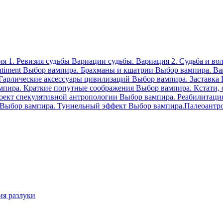
я 1. Ревизия судьбы
Вариации судьбы. Вариация 2. Судьба и во
ntiment
Выбор вампира. Брахманы и кшатрии
Выбор вампира. В
Гарлические аксессуары цивилизаций
Выбор вампира. Заставка
мпира. Краткие попутные соображения
Выбор вампира. Кстати,
оект спекулятивной антропологии
Выбор вампира. Реабилитаци
Выбор вампира. Туннельный эффект
Выбор вампира.Палеоантр
ия разлуки