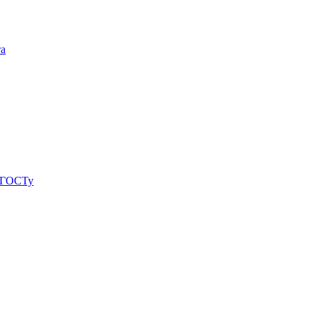
та
о ГОСТу