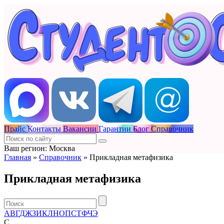
Прайс
Контакты
Вакансии
Гарантии
Блог
Справочник
Ваш регион: Москва
Главная
»
Справочник
»
Прикладная метафизика
Прикладная метафизика
А
В
Г
Д
Ж
З
И
К
Л
Н
О
П
С
Т
Ф
Ч
Э
C