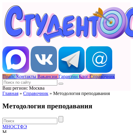
Прайс
Контакты
Вакансии
Гарантии
Блог
Справочник
Ваш регион: Москва
Главная
»
Справочник
»
Методология преподавания
Методология преподавания
М
Н
О
С
Т
Ф
Э
М