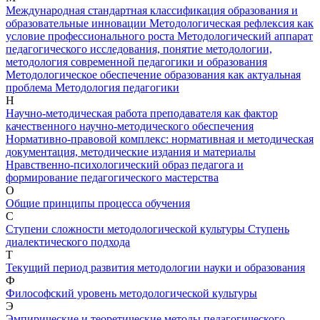
Международная стандартная классификация образования и
образовательные инновации
Методологическая рефлексия как
условие профессионального роста
Методологический аппарат
педагогического исследования, понятие методологии,
методология современной педагогики и образования
Методологическое обеспечение образования как актуальная
проблема
Методология педагогики
Н
Научно-методическая работа преподавателя как фактор
качественного научно-методического обеспечения
Нормативно-правовой комплекс: нормативная и методическая
документация, методические издания и материалы
Нравственно-психологический образ педагога и
формирование педагогического мастерства
О
Общие принципы процесса обучения
С
Ступени сложности методологической культуры
Ступень
диалектического подхода
Т
Текущий период развития методологии науки и образования
Ф
Философский уровень методологической культуры
Э
Эмпирические и теоретические методы педагогического