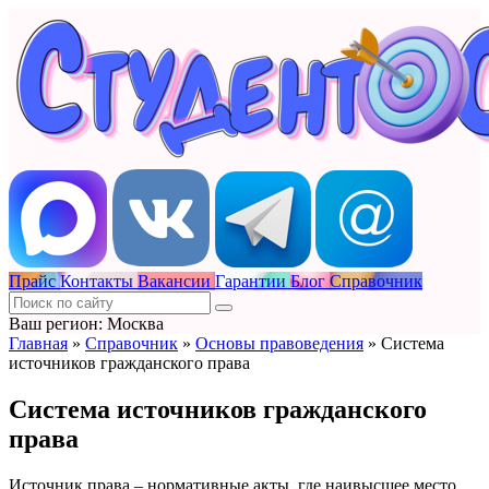
Прайс
Контакты
Вакансии
Гарантии
Блог
Справочник
Ваш регион: Москва
Главная
»
Справочник
»
Основы правоведения
»
Система
источников гражданского права
Система источников гражданского
права
Источник права – нормативные акты, где наивысшее место