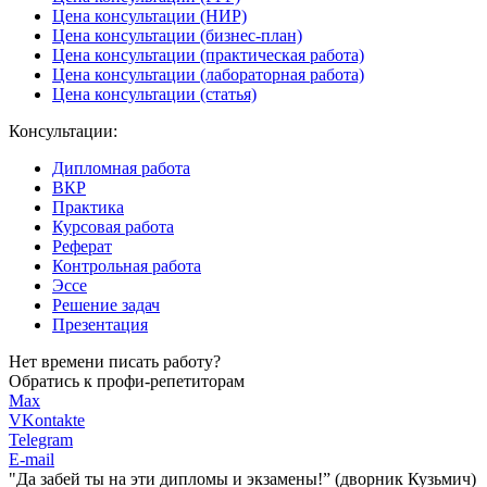
Цена консультации (НИР)
Цена консультации (бизнес-план)
Цена консультации (практическая работа)
Цена консультации (лабораторная работа)
Цена консультации (статья)
Консультации:
Дипломная работа
ВКР
Практика
Курсовая работа
Реферат
Контрольная работа
Эссе
Решение задач
Презентация
Нет времени писать работу?
Обратись к профи-репетиторам
Max
VKontakte
Telegram
E-mail
"Да забей ты на эти
дипломы и экзамены!”
(дворник Кузьмич)