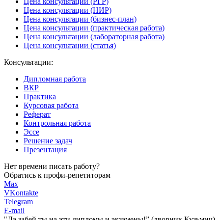
Цена консультации (РГР)
Цена консультации (НИР)
Цена консультации (бизнес-план)
Цена консультации (практическая работа)
Цена консультации (лабораторная работа)
Цена консультации (статья)
Консультации:
Дипломная работа
ВКР
Практика
Курсовая работа
Реферат
Контрольная работа
Эссе
Решение задач
Презентация
Нет времени писать работу?
Обратись к профи-репетиторам
Max
VKontakte
Telegram
E-mail
"Да забей ты на эти
дипломы и экзамены!”
(дворник Кузьмич)