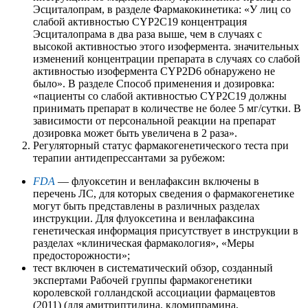
Эсциталопрам, в разделе Фармакокинетика: «У лиц со
слабой активностью CYP2C19 концентрация
Эсциталопрама в два раза выше, чем в случаях с
высокой активностью этого изофермента. значительных
изменений концентрации препарата в случаях со слабой
активностью изофермента CYP2D6 обнаружено не
было». В разделе Способ применения и дозировка:
«пациенты со слабой активностью CYP2C19 должны
принимать препарат в количестве не более 5 мг/сутки. В
зависимости от персональной реакции на препарат
дозировка может быть увеличена в 2 раза».
Регуляторный статус фармакогенетического теста при
терапии антидепрессантами за рубежом:
FDA
— флуоксетин и венлафаксин включены в
перечень ЛС, для которых сведения о фармакогенетике
могут быть представлены в различных разделах
инструкции. Для флуоксетина и венлафаксина
генетическая информация присутствует в инструкции в
разделах «клиническая фармакология», «Меры
предосторожности»;
тест включен в систематический обзор, созданный
экспертами Рабочей группы фармакогенетики
королевской голландской ассоциации фармацевтов
(2011) (для амитриптилина, кломипрамина,