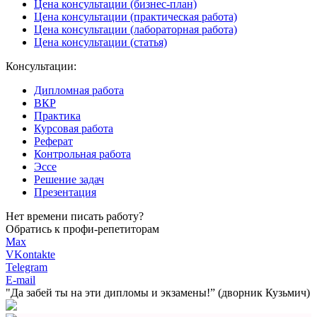
Цена консультации (бизнес-план)
Цена консультации (практическая работа)
Цена консультации (лабораторная работа)
Цена консультации (статья)
Консультации:
Дипломная работа
ВКР
Практика
Курсовая работа
Реферат
Контрольная работа
Эссе
Решение задач
Презентация
Нет времени писать работу?
Обратись к профи-репетиторам
Max
VKontakte
Telegram
E-mail
"Да забей ты на эти
дипломы и экзамены!”
(дворник Кузьмич)