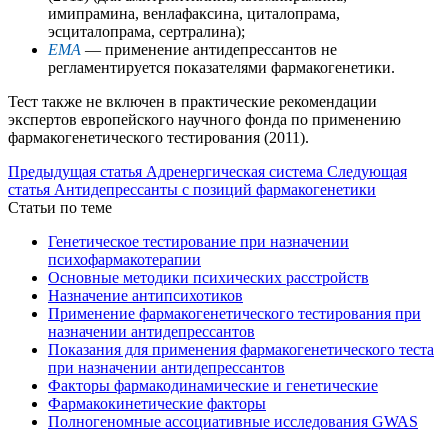
имипрамина, венлафаксина, циталопрама,
эсциталопрама, сертралина);
EMA
— применение антидепрессантов не
регламентируется показателями фармакогенетики.
Тест также не включен в практические рекомендации
экспертов европейского научного фонда по применению
фармакогенетического тестирования (2011).
Предыдущая статья
Адренергическая система
Следующая
статья
Антидепрессанты с позиций фармакогенетики
Статьи по теме
Генетическое тестирование при назначении
психофармакотерапии
Основные методики психических расстройств
Назначение антипсихотиков
Применение фармакогенетического тестирования при
назначении антидепрессантов
Показания для применения фармакогенетического теста
при назначении антидепрессантов
Факторы фармакодинамические и генетические
Фармакокинетические факторы
Полногеномные ассоциативные исследования GWAS