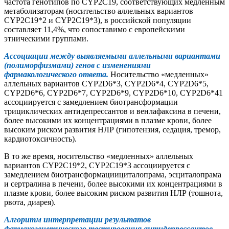
частота генотипов по CYP2C19, соответствующих медленным
метаболизаторам (носительство аллельных вариантов
CYP2C19*2 и CYP2C19*3), в российской популяции
составляет 11,4%, что сопоставимо с европейскими
этническими группами.
Ассоциации между выявляемыми аллельными вариантами
(полиморфизмами) генов с изменениями
фармакологического ответа.
Носительство «медленных»
аллельных вариантов CYP2D6*3, CYP2D6*4, CYP2D6*5,
CYP2D6*6, CYP2D6*7, CYP2D6*9, CYP2D6*10, CYP2D6*41
ассоциируется с замедлением биотрансформации
трициклических антидепрессантов и венлафаксина в печени,
более высокими их концентрациями в плазме крови, более
высоким риском развития НЛР (гипотензия, седация, тремор,
кардиотоксичность).
В то же время, носительство «медленных» аллельных
вариантов CYP2С19*2, CYP2С19*3 ассоциируется с
замедлением биотрансформациициталопрама, эсциталопрама
и сертралина в печени, более высокими их концентрациями в
плазме крови, более высоким риском развития НЛР (тошнота,
рвота, диарея).
Алгоритм интерпретации результатов
фармакогенетического тестирова
ния антидепрессантов.