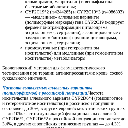
кломипрамин, мапротилин) и венлафаксина:
быстрые метаболизаторы;
CYP2C19*2 (rs4244285) и CYP2C19*3 (rs4986893)
— «медленные» аллельные варианты
(полиморфные маркеры) гена CYP2С19 (кодирует
фермент биотрансформации циталопрама,
эсциталопрама, сертралина), ассоциированные с
замедлением биотрансформации циталопрама,
эсциталопрама, сертралина;
промежуточные (при гетерозиготном
носительстве) или медленные (при гомозиготном
носительстве) метаболизаторы.
Биологический материал для фармакогенетического
тестирования при терапии антидепрессантами: кровь, соскоб
буккального эпителия.
Частота выявляемых аллельных вариантов
(полиморфизмов) в россий
ской популяции.
Частота
носительства аллельного варианта CYP2D6*4 (гомозиготное
и гетерозиготное носительство) в российской популяции
составляет до 30%, в других европейских этнических группах
— до 10%. частота дупликаций функциональных аллелей
CYP2D6*1, CYP2D6*2 в российской популяции составляет до
3,4%, в других европейских этнических группах — до 4,3%.