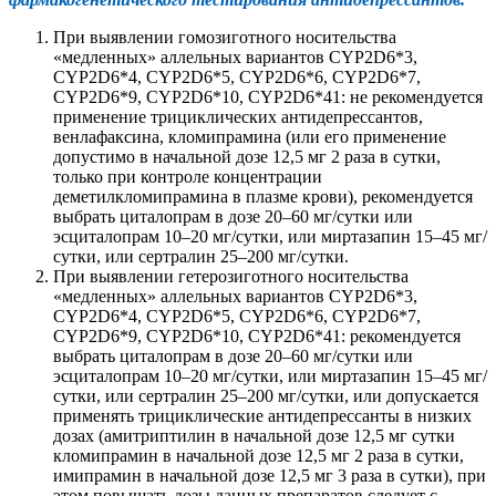
При выявлении гомозиготного носительства
«медленных» аллельных вариантов CYP2D6*3,
CYP2D6*4, CYP2D6*5, CYP2D6*6, CYP2D6*7,
CYP2D6*9, CYP2D6*10, CYP2D6*41: не рекомендуется
применение трициклических антидепрессантов,
венлафаксина, кломипрамина (или его применение
допустимо в начальной дозе 12,5 мг 2 раза в сутки,
только при контроле концентрации
деметилкломипрамина в плазме крови), рекомендуется
выбрать циталопрам в дозе 20–60 мг/сутки или
эсциталопрам 10–20 мг/сутки, или миртазапин 15–45 мг/
сутки, или сертралин 25–200 мг/сутки.
При выявлении гетерозиготного носительства
«медленных» аллельных вариантов CYP2D6*3,
CYP2D6*4, CYP2D6*5, CYP2D6*6, CYP2D6*7,
CYP2D6*9, CYP2D6*10, CYP2D6*41: рекомендуется
выбрать циталопрам в дозе 20–60 мг/сутки или
эсциталопрам 10–20 мг/сутки, или миртазапин 15–45 мг/
сутки, или сертралин 25–200 мг/сутки, или допускается
применять трициклические антидепрессанты в низких
дозах (амитриптилин в начальной дозе 12,5 мг сутки
кломипрамин в начальной дозе 12,5 мг 2 раза в сутки,
имипрамин в начальной дозе 12,5 мг 3 раза в сутки), при
этом повышать дозы данных препаратов следует с