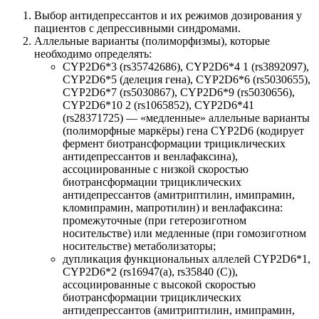
Выбор антидепрессантов и их режимов дозирования у
пациентов с депрессивными синдромами.
Аллельные варианты (полиморфизмы), которые
необходимо определять:
CYP2D6*3 (rs35742686), CYP2D6*4 1 (rs3892097),
CYP2D6*5 (делеция гена), CYP2D6*6 (rs5030655),
CYP2D6*7 (rs5030867), CYP2D6*9 (rs5030656),
CYP2D6*10 2 (rs1065852), CYP2D6*41
(rs28371725) — «медленные» аллельные варианты
(полиморфные маркёры) гена CYP2D6 (кодирует
фермент биотрансформации трициклических
антидепрессантов и венлафаксина),
ассоциированные с низкой скоростью
биотрансформации трициклических
антидепрессантов (амитриптилин, имипрамин,
кломипрамин, мапротилин) и венлафаксина:
промежуточные (при гетерозиготном
носительстве) или медленные (при гомозиготном
носительстве) метаболизаторы;
дупликация функциональных аллелей CYP2D6*1,
CYP2D6*2 (rs16947(а), rs35840 (C)),
ассоциированные с высокой скоростью
биотрансформации трициклических
антидепрессантов (амитриптилин, имипрамин,