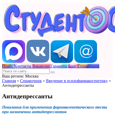
Прайс
Контакты
Вакансии
Гарантии
Блог
Справочник
Ваш регион: Москва
Главная
»
Справочник
»
Введение в психофармакогенетику
»
Антидепрессанты
Антидепрессанты
Показания для применения фармакогенетического теста
при назначении антидепрессантов