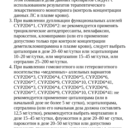
использованием результатов терапевтического
лекарственного мониторинга (контроль концентрации
данных ЛС в плазме крови).
При выявлении дупликации функциональных аллелей
CYP2D6*1, CYP2D6*2: не рекомендуется применять
трициклические антидепрессанты, венлафаксин,
пароксетин, кломипрамин (или его применение
допустимо только при контроле концентрации
деметилкломипрамина в плазме крови), следует выбрать
циталопрам в дозе 20–60 мг/сутки или эсциталопрам
10–20 мг/сутки, или миртазапин 15–45 мг/сутки, или
сертралин 25–200 мг/сутки.
При выявлении гомозиготного или гетерозиготного
носительства «медленных» аллельных вариантов
CYP2D6*3, CYP2D6*4, CYP2D6*5, CYP2D6*6,
CYP2D6*7, CYP2D6*9, CYP2D6*10, CYP2D6*41,
CYP2D6*3, CYP2D6*4, CYP2D6*5, CYP2D6*6,
CYP2D6*7, CYP2D6*9, CYP2D6*10, CYP2D6*41: не
рекомендуется применение циталопрама (или в
начальной дозе не более 5 мг сутки), эсциталопрама,
сертралина (или его начальная доза должна составлять
12,5 мг/сутки), рекомендуется выбрать миртазапин в
дозе 15–45 мг/сутки, флуоксетин в дозе 20–80 мг сутки,
пароксетин в дозе 20–50 мг/сутки или допустимо