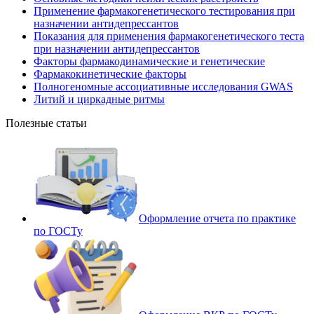
Применение фармакогенетического тестирования при
назначении антидепрессантов
Показания для применения фармакогенетического теста
при назначении антидепрессантов
Факторы фармакодинамические и генетические
Фармакокинетические факторы
Полногеномные ассоциативные исследования GWAS
Литий и циркадные ритмы
Полезные статьи
Оформление отчета по практике
по ГОСТу