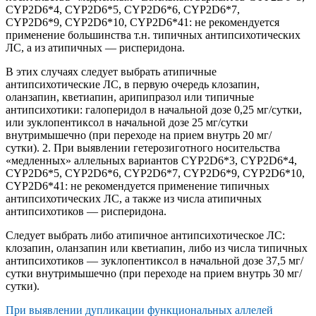
CYP2D6*4, CYP2D6*5, CYP2D6*6, CYP2D6*7,
CYP2D6*9, CYP2D6*10, CYP2D6*41: не рекомендуется
применение большинства т.н. типичных антипсихотических
ЛС, а из атипичных — рисперидона.
В этих случаях следует выбрать атипичные
антипсихотические ЛС, в первую очередь клозапин,
оланзапин, кветиапин, арипипразол или типичные
антипсихотики: галоперидол в начальной дозе 0,25 мг/сутки,
или зуклопентиксол в начальной дозе 25 мг/сутки
внутримышечно (при переходе на прием внутрь 20 мг/
сутки). 2. При выявлении гетерозиготного носительства
«медленных» аллельных вариантов CYP2D6*3, CYP2D6*4,
CYP2D6*5, CYP2D6*6, CYP2D6*7, CYP2D6*9, CYP2D6*10,
CYP2D6*41: не рекомендуется применение типичных
антипсихотических ЛС, а также из числа атипичных
антипсихотиков — рисперидона.
Следует выбрать либо атипичное антипсихотическое ЛС:
клозапин, оланзапин или кветиапин, либо из числа типичных
антипсихотиков — зуклопентиксол в начальной дозе 37,5 мг/
сутки внутримышечно (при переходе на прием внутрь 30 мг/
сутки).
При выявлении дупликации функциональных аллелей