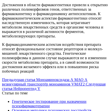
Достижения в области фармакогенетики привели к открытию
различных полиморфизмов генов, ответственных за
фармакокинетику и фармакодинамику антипсихотиков. К
фармакокинетическим аспектам фармакогенетики относят
наследственную изменчивость, которая затрагивает
метаболизм лекарственных средств в организме человека и
выражается в различной активности ферментов,
метаболизирующих препараты.
К фармакодинамическим аспектам воздействия препарата
относят функциональное состояние рецепторов и молекул-
мишеней лекарственного средства. Генетические
полиморфизмы в данном случае выражаются не в изменении
скорости метаболизма препарата, а в самой возможности
достижения желаемого эффекта или в повышении риска
побочных реакций
Предыдущая статья
Моноаминоксидаза А МАО А
везикулярный транспортёр моноаминов VMAT2
Следующая
статья
Нейропептид Y
Статьи по теме
Генетическое тестирование при назначении
психофармакотерапии
Основные методики психических расстройств