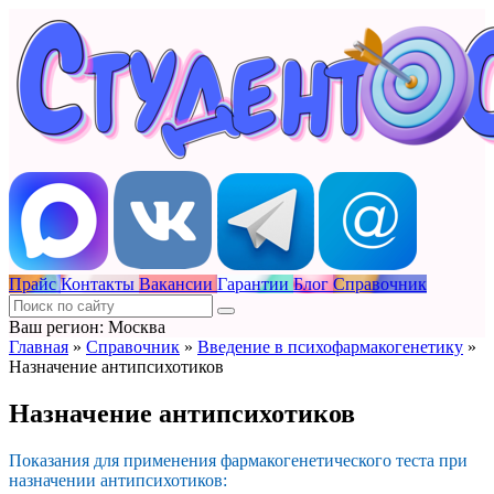
Прайс
Контакты
Вакансии
Гарантии
Блог
Справочник
Ваш регион: Москва
Главная
»
Справочник
»
Введение в психофармакогенетику
»
Назначение антипсихотиков
Назначение антипсихотиков
Показания для применения фармакогенетического теста при
назначении антипсихотиков: