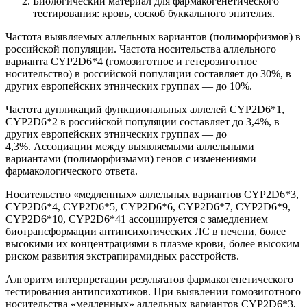
Биологический материал для фармакогенетического
тестирования: кровь, соскоб буккального эпителия.
Частота выявляемых аллельных вариантов (полиморфизмов) в
российской популяции. Частота носительства аллельного
варианта CYP2D6*4 (гомозиготное и гетерозиготное
носительство) в российской популяции составляет до 30%, в
других европейских этнических группах — до 10%.
Частота дупликаций функциональных аллелей CYP2D6*1,
CYP2D6*2 в российской популяции составляет до 3,4%, в
других европейских этнических группах — до
4,3%. Ассоциации между выявляемыми аллельными
вариантами (полиморфизмами) генов с изменениями
фармакологического ответа.
Носительство «медленных» аллельных вариантов CYP2D6*3,
CYP2D6*4, CYP2D6*5, CYP2D6*6, CYP2D6*7, CYP2D6*9,
CYP2D6*10, CYP2D6*41 ассоциируется с замедлением
биотрансформации антипсихотических ЛС в печени, более
высокими их концентрациями в плазме крови, более высоким
риском развития экстрапирамидных расстройств.
Алгоритм интерпретации результатов фармакогенетического
тестирования антипсихотиков. При выявлении гомозиготного
носительства «медленных» аллельных вариантов CYP2D6*3,