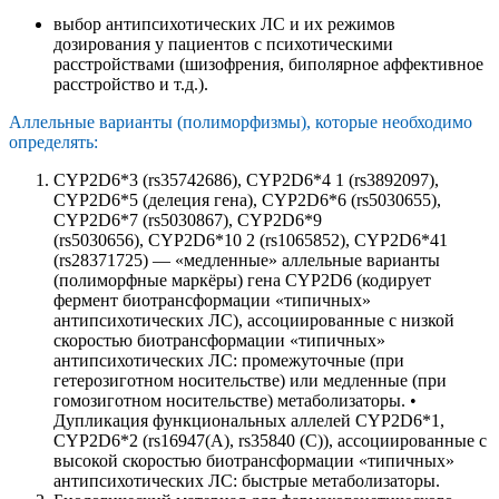
выбор антипсихотических ЛС и их режимов
дозирования у пациентов с психотическими
расстройствами (шизофрения, биполярное аффективное
расстройство и т.д.).
Аллельные варианты (полиморфизмы), которые необходимо
определять:
CYP2D6*3 (rs35742686), CYP2D6*4 1 (rs3892097),
CYP2D6*5 (делеция гена), CYP2D6*6 (rs5030655),
CYP2D6*7 (rs5030867), CYP2D6*9
(rs5030656), CYP2D6*10 2 (rs1065852), CYP2D6*41
(rs28371725) — «медленные» аллельные варианты
(полиморфные маркёры) гена CYP2D6 (кодирует
фермент биотрансформации «типичных»
антипсихотических ЛС), ассоциированные с низкой
скоростью биотрансформации «типичных»
антипсихотических ЛС: промежуточные (при
гетерозиготном носительстве) или медленные (при
гомозиготном носительстве) метаболизаторы. •
Дупликация функциональных аллелей CYP2D6*1,
CYP2D6*2 (rs16947(А), rs35840 (C)), ассоциированные с
высокой скоростью биотрансформации «типичных»
антипсихотических ЛС: быстрые метаболизаторы.