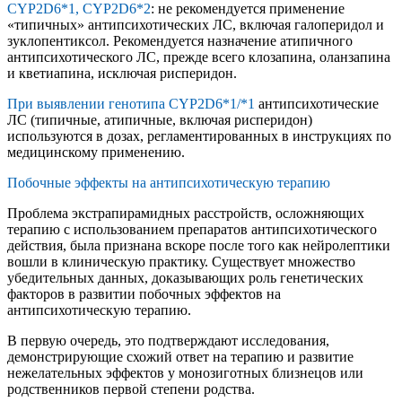
CYP2D6*1, CYP2D6*2
: не рекомендуется применение
«типичных» антипсихотических ЛС, включая галоперидол и
зуклопентиксол. Рекомендуется назначение атипичного
антипсихотического ЛС, прежде всего клозапина, оланзапина
и кветиапина, исключая рисперидон.
При выявлении генотипа CYP2D6*1/*1
антипсихотические
ЛС (типичные, атипичные, включая рисперидон)
используются в дозах, регламентированных в инструкциях по
медицинскому применению.
Побочные эффекты на антипсихотическую терапию
Проблема экстрапирамидных расстройств, осложняющих
терапию с использованием препаратов антипсихотического
действия, была признана вскоре после того как нейролептики
вошли в клиническую практику. Существует множество
убедительных данных, доказывающих роль генетических
факторов в развитии побочных эффектов на
антипсихотическую терапию.
В первую очередь, это подтверждают исследования,
демонстрирующие схожий ответ на терапию и развитие
нежелательных эффектов у монозиготных близнецов или
родственников первой степени родства.