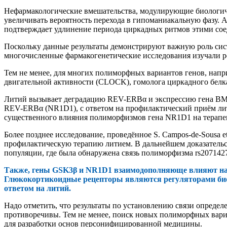
Нефармакологические вмешательства, модулирующие биологичес
увеличивать вероятность перехода в гипоманиакальную фазу. 
подтверждает удлинение периода циркадных ритмов этими со
Поскольку данные результаты демонстрируют важную роль сист
многочисленные фармакогенетические исследования изучали ро
Тем не менее, для многих полиморфных вариантов генов, нап
двигательной активности (CLOCK), гомолога циркадного белка 
Литий вызывает деградацию REV-ERBα и экспрессию гена BM
REV-ERBα (NR1D1), с ответом на профилактический приём лит
существенного влияния полиморфизмов гена NR1D1 на терапе
Более позднее исследование, проведённое S. Campos-de-Sousa 
профилактическую терапию литием. В дальнейшем доказательс
популяции, где была обнаружена связь полиморфизма rs207142
Также, гены GSK3β и NR1D1 взаимодополняюще влияют на 
Глюкокортикоидные рецепторы являются регуляторами биол
ответом на литий.
Надо отметить, что результаты по установлению связи опред
противоречивы. Тем не менее, поиск новых полиморфных вари
для разработки основ персонифицированной медицины.