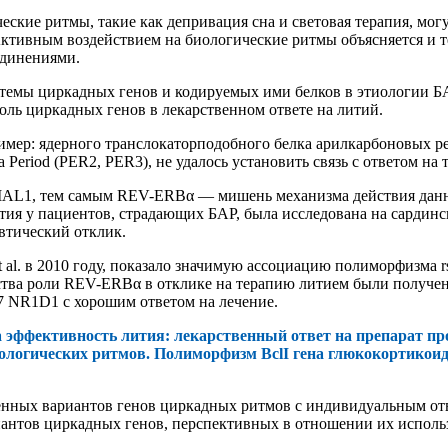
кие ритмы, такие как депривация сна и световая терапия, мог
Активным воздействием на биологические ритмы объясняется и т
единениями.
емы циркадных генов и кодируемых ими белков в этиологии БАР
ль циркадных генов в лекарственном ответе на литий.
ример: ядерного транслокаторподобного белка арилкарбоновых 
Period (PER2, PER3), не удалось установить связь с ответом на
AL1, тем самым REV-ERBα — мишень механизма действия данног
ия у пациентов, страдающих БАР, была исследована на сардинс
втический отклик.
et al. в 2010 году, показало значимую ассоциацию полиморфизм
тва роли REV-ERBα в отклике на терапию литием были получен
7 NR1D1 с хорошим ответом на лечение.
эффективность лития: лекарственный ответ на препарат пр
огических ритмов. Полиморфизм BclI гена глюкокортикоидно
еленных вариантов генов циркадных ритмов с индивидуальным о
антов циркадных генов, перспективных в отношении их использ