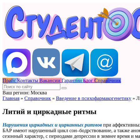
Прайс
Контакты
Вакансии
Гарантии
Блог
Справочник
Ваш регион: Москва
Главная
»
Справочник
»
Введение в психофармакогенетику
»
Л
Литий и циркадные ритмы
Нарушения циркадных и цирканных ритмов
при аффективных 
БАР имеют нарушенный цикл сон–бодрствование, а также аном
сезонный характер, с периодами депрессии в зимнее время и ма