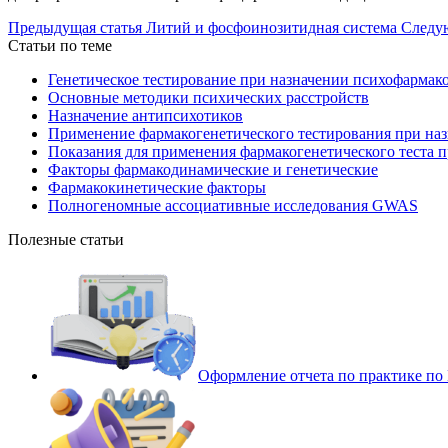
Предыдущая статья
Литий и фосфоинозитидная система
Следу
Статьи по теме
Генетическое тестирование при назначении психофармак
Основные методики психических расстройств
Назначение антипсихотиков
Применение фармакогенетического тестирования при наз
Показания для применения фармакогенетического теста 
Факторы фармакодинамические и генетические
Фармакокинетические факторы
Полногеномные ассоциативные исследования GWAS
Полезные статьи
Оформление отчета по практике п