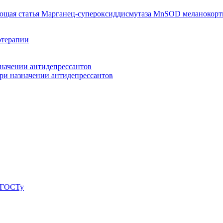
ющая статья
Марганец-супероксиддисмутаза MnSOD меланокорт
отерапии
начении антидепрессантов
при назначении антидепрессантов
о ГОСТу