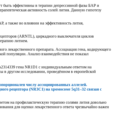
ут быть эффективны в терапии депрессивной фазы БАР и
ерапевтическая активность солей лития. Данную гипотезу
, а также во влиянии на эффективность лития,
рецепторов (ARNTL), циркадного выключателя циклов
 терапию литием.
о лекарственного препарата. Ассоциация гена, кодирующего
кой популяции. Анализ взаимодействия не показал
а rs2314339 гена NR1D1 с индивидуальным ответом на
ы в другом исследовании, проведённом в европейской
опорционален числу ассоциированных аллелей.
го рецептора (NR3C1) на хромосоме 5q31–32 связан с
тветом на профилактическую терапию солями лития довольно
ования для оценки лекарственного ответа чрезвычайно важен