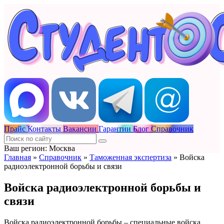
Прайс
Контакты
Вакансии
Гарантии
Блог
Справочник
Ваш регион: Москва
Главная
»
Справочник
»
Таможенная экспертиза
»
Войска
радиоэлектронной борьбы и связи
Войска радиоэлектронной борьбы и
связи
Войска радиоэлектронной борьбы – специальные войска,