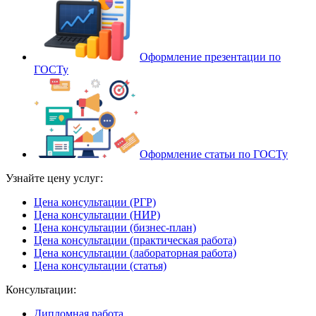
Оформление презентации по
ГОСТу
Оформление статьи по ГОСТу
Узнайте цену услуг:
Цена консультации (РГР)
Цена консультации (НИР)
Цена консультации (бизнес-план)
Цена консультации (практическая работа)
Цена консультации (лабораторная работа)
Цена консультации (статья)
Консультации:
Дипломная работа