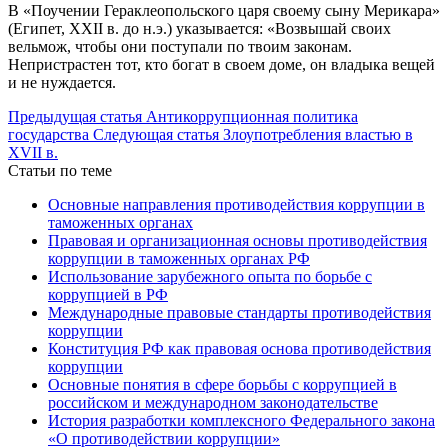
В «Поучении Гераклеопольского царя своему сыну Мерикара»
(Египет, XXII в. до н.э.) указывается: «Возвышай своих
вельмож, чтобы они поступали по твоим законам.
Непристрастен тот, кто богат в своем доме, он владыка вещей
и не нуждается.
Предыдущая статья
Антикоррупционная политика
государства
Следующая статья
Злоупотребления властью в
XVII в.
Статьи по теме
Основные направления противодействия коррупции в
таможенных органах
Правовая и организационная основы противодействия
коррупции в таможенных органах РФ
Использование зарубежного опыта по борьбе с
коррупцией в РФ
Международные правовые стандарты противодействия
коррупции
Конституция РФ как правовая основа противодействия
коррупции
Основные понятия в сфере борьбы с коррупцией в
российском и международном законодательстве
История разработки комплексного Федерального закона
«О противодействии коррупции»