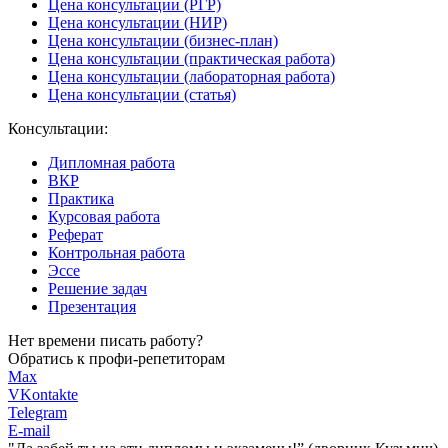
Цена консультации (РГР)
Цена консультации (НИР)
Цена консультации (бизнес-план)
Цена консультации (практическая работа)
Цена консультации (лабораторная работа)
Цена консультации (статья)
Консультации:
Дипломная работа
ВКР
Практика
Курсовая работа
Реферат
Контрольная работа
Эссе
Решение задач
Презентация
Нет времени писать работу?
Обратись к профи-репетиторам
Max
VKontakte
Telegram
E-mail