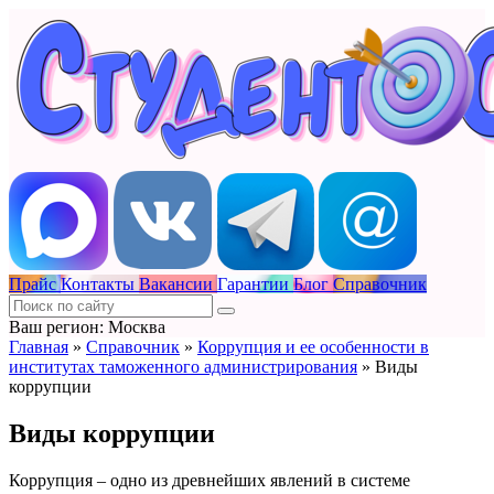
Прайс
Контакты
Вакансии
Гарантии
Блог
Справочник
Ваш регион: Москва
Главная
»
Справочник
»
Коррупция и ее особенности в
институтах таможенного администрирования
»
Виды
коррупции
Виды коррупции
Коррупция – одно из древнейших явлений в системе