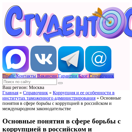
Прайс
Контакты
Вакансии
Гарантии
Блог
Справочник
Ваш регион: Москва
Главная
»
Справочник
»
Коррупция и ее особенности в
институтах таможенного администрирования
»
Основные
понятия в сфере борьбы с коррупцией в российском и
международном законодательстве
Основные понятия в сфере борьбы с
коррупцией в российском и