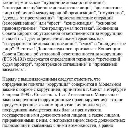
такие термины, как “публичное должностное лицо”,
“иностранное публичное должностное лицо”, “должностное
лицо публичной международной организации”, “имущество”,
“доходы от преступления”, “приостановление операций
(замораживание)” или “арест”, “конфискация”, “основное
правонарушение”, “контролируемая поставка”. Конвенция
Совета Европы об уголовной ответственности за коррупцию
в своей ст. 1 дает определения таким терминам, как
“государственное должностное лицо”, “судья” и “юридическое
лицо”. В статье 1 Дополнительного протокола к Конвенции
Совета Европы об уголовной ответственности за коррупцию
(ETS №191) содержатся определения терминов “третейский
судья (арбитр)”, “арбитражное соглашение” и “присяжный
заседатель”.
Наряду с вышеизложенным следует отметить, что
определение понятия “коррупция” содержится в Модельном
законе о борьбе с коррупцией, принятом в г. Санкт-Петербурге
3 апреля 1999 г. Согласно п. 1 ст. 2 названного Модельного
закона коррупция (коррупционные правонарушения) – это не
предусмотренное законом принятие лично или через
посредников имущественных благ и преимуществ
государственными должностными лицами, а также лицами,
приравненными к ним, с использованием своих должностных
полномочий и связанных с ними возможностей, а равно