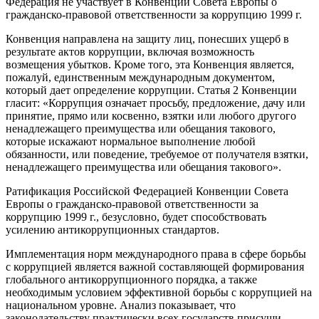
Федерация не участвует в Конвенции Совета Европы о
гражданско-правовой ответственности за коррупцию 1999 г.
Конвенция направлена на защиту лиц, понесших ущерб в
результате актов коррупции, включая возможность
возмещения убытков. Кроме того, эта Конвенция является,
пожалуй, единственным международным документом,
который дает определение коррупции. Статья 2 Конвенции
гласит: «Коррупция означает просьбу, предложение, дачу или
принятие, прямо или косвенно, взятки или любого другого
ненадлежащего преимущества или обещания такового,
которые искажают нормальное выполнение любой
обязанности, или поведение, требуемое от получателя взятки,
ненадлежащего преимущества или обещания такового».
Ратификация Российской Федерацией Конвенции Совета
Европы о гражданско-правовой ответственности за
коррупцию 1999 г., безусловно, будет способствовать
усилению антикоррупционных стандартов.
Имплементация норм международного права в сфере борьбы
с коррупцией является важной составляющей формирования
глобального антикоррупционного порядка, а также
необходимым условием эффективной борьбы с коррупцией на
национальном уровне. Анализ показывает, что
законодательству практически всех государств присущи