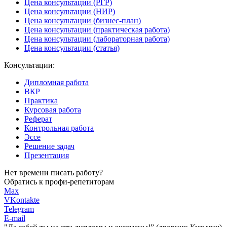
Цена консультации (РГР)
Цена консультации (НИР)
Цена консультации (бизнес-план)
Цена консультации (практическая работа)
Цена консультации (лабораторная работа)
Цена консультации (статья)
Консультации:
Дипломная работа
ВКР
Практика
Курсовая работа
Реферат
Контрольная работа
Эссе
Решение задач
Презентация
Нет времени писать работу?
Обратись к профи-репетиторам
Max
VKontakte
Telegram
E-mail