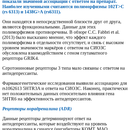
показали значимой ассоциации с ответом на препарат.
Наиболее изученными считаются полиморфизмы 102T>C
(rs 6313) и 1438G>A (rs6311).
Они находятся в непосредственной близости друг от друга,
являются функциональными. Данные для этих
полиморфизмов противоречивы. В обзоре C.С. Fabbri et al.
(2013) было высказано мнение, что эффект каждого
полиморфизма в отдельности отсутствует, и связь с высоким
уровнем значимости маркёров с ответом на СИОЗС
обусловлена взаимодействием с геном глутаматного
рецептора GRIK4.
Серотониновые рецепторы 3 типа мало связаны с ответом на
антидепрессанты.
Фармакогенетические исследования выявили ассоциацию для
rs1062613 5HTR3A и ответа на СИОЗС. Наконец, практически
нет положительных данных относительно влияния гена
5HTR6 на эффективность антидепрессантов.
Рецепторы норадреналина (ADR)
Данные рецепторы детерминируют ответ на
антидепрессанты, которые воздействуют на уровень
норадреналина в синапсе (ингибиторы КОМТ, МАО