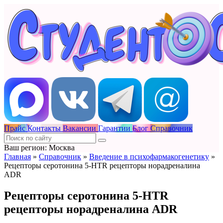
Прайс
Контакты
Вакансии
Гарантии
Блог
Справочник
Ваш регион: Москва
Главная
»
Справочник
»
Введение в психофармакогенетику
»
Рецепторы серотонина 5-HTR рецепторы норадреналина
ADR
Рецепторы серотонина 5-HTR
рецепторы норадреналина ADR