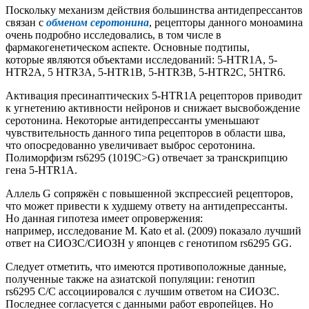
Поскольку механизм действия большинства антидепрессантов
связан с
обменом серотонина
, рецепторы данного моноамина
очень подробно исследовались, в том числе в
фармакогенетическом аспекте. Основные подтипы,
которые являются объектами исследований: 5-HTR1A, 5-
HTR2A, 5 HTR3A, 5-HTR1B, 5-HTR3B, 5-HTR2C, 5HTR6.
Активация пресинаптических 5-HTR1A рецепторов приводит
к угнетению активности нейронов и снижает высвобождение
серотонина. Некоторые антидепрессанты уменьшают
чувствительность данного типа рецепторов в области шва,
что опосредованно увеличивает выброс серотонина.
Полиморфизм rs6295 (1019C>G) отвечает за транскрипцию
гена 5-HTR1A.
Аллель G сопряжён с повышенной экспрессией рецепторов,
что может привести к худшему ответу на антидепрессанты.
Но данная гипотеза имеет опровержения:
например, исследование M. Kato et al. (2009) показало лучший
ответ на СИОЗС/СИОЗН у японцев с генотипом rs6295 GG.
Следует отметить, что имеются противоположные данные,
полученные также на азиатской популяции: генотип
rs6295 C/C ассоциировался с лучшим ответом на СИОЗС.
Последнее согласуется с данными работ европейцев. Но