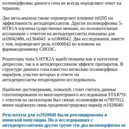
полиморфизмы данного гена не всегда определяют ответ на
терапию.
Два мета-анализа также опровергают влияние rs6295 на
эффективность антидепрессантов. Другие полиморфизмы 5-
HTR1A изучены существенно меньше, но положительные
ассоциации с ответом на антидепрессанты показаны для
rs10042486, rs1364043 и rs1800042. Два исследования, вместе
с тем, опровергают роль rs1800042 во влиянии на
фармакодинамику СИОЗС.
Рецепторы типа 5-HTR2A задействованы как в патогенезе
депрессии, так и в антидепрессивном эффекте препаратов. В
структуре данного гена известно несколько полиморфных
маркёров, участие которых в ответе на
антидепрессанты неоднократно исследовалось.
Наиболее достоверными, пожалуй, стоит считать данные
генотипирования из многоцентрового исследования STAR*D:
с ответом на циталопрам был связан полиморфизм rs7997012,
менее надёжную связь продемонстрировал маркёр rs1928040.
Результаты для rs1928040 были реплицированы в
японской популяции. Но в исследованиях с
антидепрессантами других групп эти два полиморфизма не