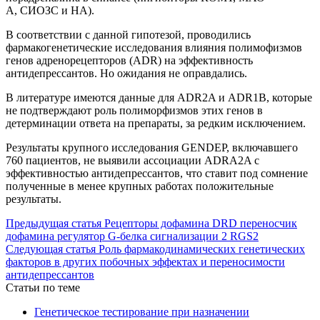
А, СИОЗС и НА).
В соответствии с данной гипотезой, проводились
фармакогенетические исследования влияния полимофизмов
генов адренорецепторов (ADR) на эффективность
антидепрессантов. Но ожидания не оправдались.
В литературе имеются данные для ADR2A и ADR1B, которые
не подтверждают роль полиморфизмов этих генов в
детерминации ответа на препараты, за редким исключением.
Результаты крупного исследования GENDEP, включавшего
760 пациентов, не выявили ассоциации ADRA2A с
эффективностью антидепрессантов, что ставит под сомнение
полученные в менее крупных работах положительные
результаты.
Предыдущая статья
Рецепторы дофамина DRD переносчик
дофамина регулятор G-белка сигнализации 2 RGS2
Следующая статья
Роль фармакодинамических генетических
факторов в других побочных эффектах и переносимости
антидепрессантов
Статьи по теме
Генетическое тестирование при назначении