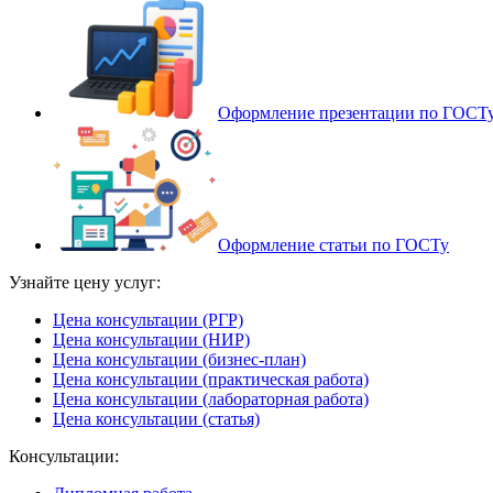
Оформление презентации по ГОСТ
Оформление статьи по ГОСТу
Узнайте цену услуг:
Цена консультации (РГР)
Цена консультации (НИР)
Цена консультации (бизнес-план)
Цена консультации (практическая работа)
Цена консультации (лабораторная работа)
Цена консультации (статья)
Консультации: