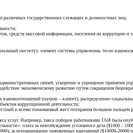
а) различных государственных служащих и должностных лиц;
льности;
ов, средств массовой информации, населения на коррупцию и т
циальный институт, элемент системы управления, тесно взаимо
дминистративных связей, ускорение и упрощение принятия упр
действие экономическому развитию путем сокращения бюрократ
взаимоотношений (патрон – клиент), распределение социальных 
убъектам коррупционной деятельности;
естный и всеми понимаемый жест потирания большим пальцем р
кса услуг. Например, такса поборов работниками ГАИ была опуб
ьности»: плата за невозбуждение уголовного дела ($1000 – 100
15000), за игнорирование таможенных нарушений ($10000-20000 и