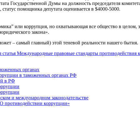
тата Государственной Думы на должность председателя комитета
 статус помощника депутата оценивается в $4000-5000.
ономика” или коррупция, но охватывающая все общество в целом,
 юридического закона».
может – самый главный) этой теневой реальности нашего бытия.
 статья
Международные правовые стандарты противодействия 
аможенных органах
оррупции в таможенных органах РФ
ей в РФ
оррупции
коррупции
йском и международном законодательстве
«О противодействии коррупции»