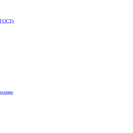
о ГОСТу
силами