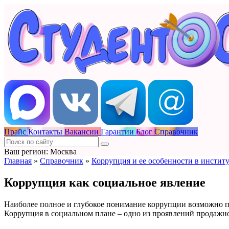
Прайс
Контакты
Вакансии
Гарантии
Блог
Справочник
Ваш регион: Москва
Главная
»
Справочник
»
Коррупция и ее особенности в инстит
Коррупция как социальное явление
Наиболее полное и глубокое понимание коррупции возможно пр
Коррупция в социальном плане – одно из проявлений продажн