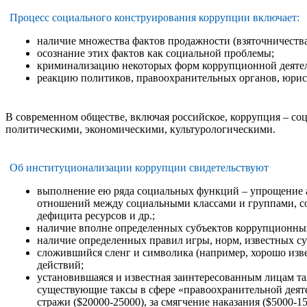
Процесс социального конструирования коррупции включает:
наличие множества фактов продажности (взяточничеств
осознание этих фактов как социальной проблемы;
криминализацию некоторых форм коррупционной деяте
реакцию политиков, правоохранительных органов, юрист
В современном обществе, включая российское, коррупция – со
политическими, экономическими, культурологическими.
Об институционализации коррупции свидетельствуют
выполнение ею ряда социальных функций – упрощение а
отношений между социальными классами и группами, со
дефицита ресурсов и др.;
наличие вполне определенных субъектов коррупционных 
наличие определенных правил игры, норм, известных с
сложившийся сленг и символика (например, хорошо изв
действий;
установившаяся и известная заинтересованным лицам та
существующие таксы в сфере «правоохранительной деятел
стражи ($20000-25000), за смягчение наказания ($5000-