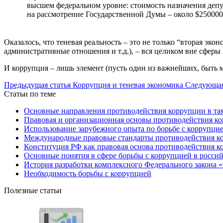
высшем федеральном уровне: стоимость назначения депу
на рассмотрение Государственной Думы – около $250000,
Оказалось, что теневая реальность – это не только “вторая эк
административные отношения и т.д.), – вся целиком вне сферы
И коррупция – лишь элемент (пусть один из важнейших, быть 
Предыдущая статья
Коррупция и теневая экономика
Следующая
Статьи по теме
Основные направления противодействия коррупции в т
Правовая и организационная основы противодействия к
Использование зарубежного опыта по борьбе с коррупци
Международные правовые стандарты противодействия к
Конституция РФ как правовая основа противодействия 
Основные понятия в сфере борьбы с коррупцией в росси
История разработки комплексного Федерального закона 
Необходимость борьбы с коррупцией
Полезные статьи