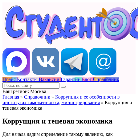
Прайс
Контакты
Вакансии
Гарантии
Блог
Справочник
Ваш регион: Москва
Главная
»
Справочник
»
Коррупция и ее особенности в
институтах таможенного администрирования
»
Коррупция и
теневая экономика
Коррупция и теневая экономика
Для начала дадим определение такому явлению, как