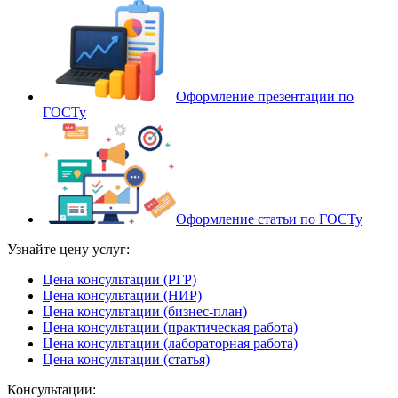
Оформление презентации по
ГОСТу
Оформление статьи по ГОСТу
Узнайте цену услуг:
Цена консультации (РГР)
Цена консультации (НИР)
Цена консультации (бизнес-план)
Цена консультации (практическая работа)
Цена консультации (лабораторная работа)
Цена консультации (статья)
Консультации: