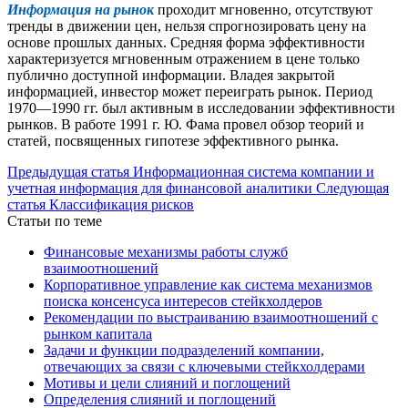
Информация на рынок
проходит мгновенно, отсутствуют
тренды в движении цен, нельзя спрогнозировать цену на
основе прошлых данных. Средняя форма эффективности
характеризуется мгновенным отражением в цене только
публично доступной информации. Владея закрытой
информацией, инвестор может переиграть рынок. Период
1970—1990 гг. был активным в исследовании эффективности
рынков. В работе 1991 г. Ю. Фама провел обзор теорий и
статей, посвященных гипотезе эффективного рынка.
Предыдущая статья
Информационная система компании и
учетная информация для финансовой аналитики
Следующая
статья
Классификация рисков
Статьи по теме
Финансовые механизмы работы служб
взаимоотношений
Корпоративное управление как система механизмов
поиска консенсуса интересов стейкхолдеров
Рекомендации по выстраиванию взаимоотношений с
рынком капитала
Задачи и функции подразделений компании,
отвечающих за связи с ключевыми стейкхолдерами
Мотивы и цели слияний и поглощений
Определения слияний и поглощений