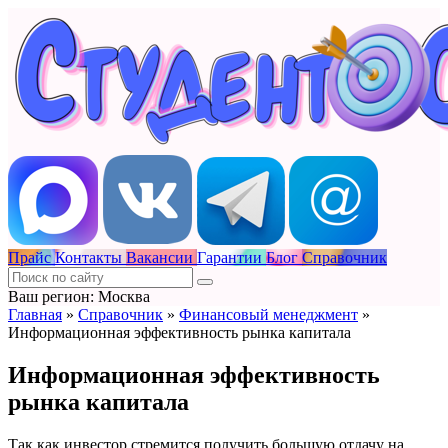
Прайс
Контакты
Вакансии
Гарантии
Блог
Справочник
Ваш регион: Москва
Главная
»
Справочник
»
Финансовый менеджмент
»
Информационная эффективность рынка капитала
Информационная эффективность
рынка капитала
Так как инвестор стремится получить большую отдачу на