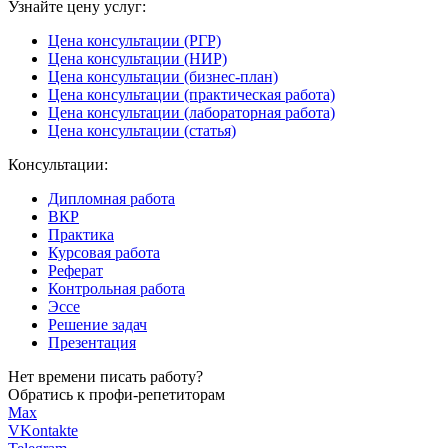
Узнайте цену услуг:
Цена консультации (РГР)
Цена консультации (НИР)
Цена консультации (бизнес-план)
Цена консультации (практическая работа)
Цена консультации (лабораторная работа)
Цена консультации (статья)
Консультации:
Дипломная работа
ВКР
Практика
Курсовая работа
Реферат
Контрольная работа
Эссе
Решение задач
Презентация
Нет времени писать работу?
Обратись к профи-репетиторам
Max
VKontakte