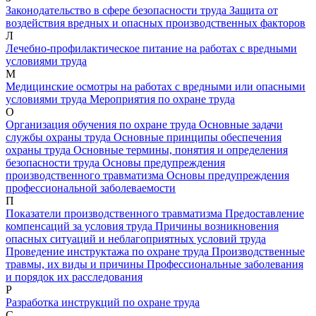
Законодательство в сфере безопасности труда
Защита от
воздействия вредных и опасных производственных факторов
Л
Лечебно-профилактическое питание на работах с вредными
условиями труда
М
Медицинские осмотры на работах с вредными или опасными
условиями труда
Мероприятия по охране труда
О
Организация обучения по охране труда
Основные задачи
службы охраны труда
Основные принципы обеспечения
охраны труда
Основные термины, понятия и определения
безопасности труда
Основы предупреждения
производственного травматизма
Основы предупреждения
профессиональной заболеваемости
П
Показатели производственного травматизма
Предоставление
компенсаций за условия труда
Причины возникновения
опасных ситуаций и неблагоприятных условий труда
Проведение инструктажа по охране труда
Производственные
травмы, их виды и причины
Профессиональные заболевания
и порядок их расследования
Р
Разработка инструкций по охране труда
С