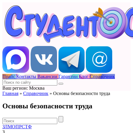
Прайс
Контакты
Вакансии
Гарантии
Блог
Справочник
Ваш регион: Москва
Главная
»
Справочник
»
Основы безопасности труда
Основы безопасности труда
З
Л
М
О
П
Р
С
Т
Ф
З