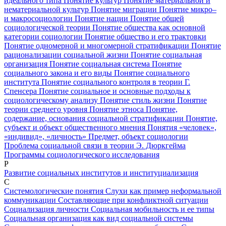
идеального типа
Понятие культур
Понятие материальной и
нематериальной культур
Понятие миграции
Понятие микро–
и макросоциологии
Понятие нации
Понятие общей
социологической теории
Понятие общества как основной
категории социологии
Понятие общество и его трактовки
Понятие одномерной и многомерной стратификации
Понятие
рационализации социальной жизни
Понятие социальная
организация
Понятие социальная система
Понятие
социального закона и его виды
Понятие социального
института
Понятие социального контроля в теории Г.
Спенсера
Понятие социальное и основные подходы к
социологическому анализу
Понятие стиль жизни
Понятие
теории среднего уровня
Понятие этноса
Понятие,
содержание, основания социальной стратификации
Понятие,
субъект и объект общественного мнения
Понятия «человек»,
«индивид», «личность»
Предмет, объект социологии
Проблема социальной связи в теории Э. Дюркгейма
Программы социологического исследования
Р
Развитие социальных институтов и институциализация
С
Системологические понятия
Слухи как пример неформальной
коммуникации
Составляющие при конфликтной ситуации
Социализация личности
Социальная мобильность и ее типы
Социальная организация как вид социальной системы