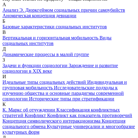
А
Анализ Э. Дюркгеймом социальных причин самоубийств
Аномическая концепция девиации
Б
Базовые характеристики социальных институтов
В
Вертикальная и горизонтальная мобильность
Виды
социальных институтов
Д
Динамические процессы в малой группе
З
Задачи и функции социологии
Зарождение и развитие
социологии в ХIХ веке
И
Идеальные типы социальных действий
Индивидуальная и
групповая мобильность
Исследовательские подходы к
изучению общества и основные парадигмы современной
социологии
Исторические типы при стратификации
К
К. Маркс об отчуждении
Классификация конфликтных
стратегий
Конфликт
Конфликт как показатель противоречий
Концепция символического интеракционизма
Концепция
социального обмена
Культурные универсалии и многообразие
культурных форм
Л