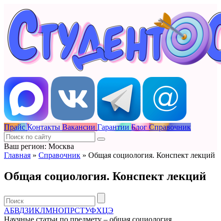
Прайс
Контакты
Вакансии
Гарантии
Блог
Справочник
Ваш регион: Москва
Главная
»
Справочник
»
Общая социология. Конспект лекций
Общая социология. Конспект лекций
А
Б
В
Д
З
И
К
Л
М
Н
О
П
Р
С
Т
У
Ф
Х
Ц
Э
Научные статьи по предмету – общая социология