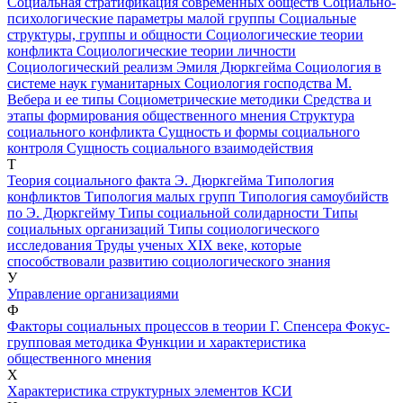
Социальная стратификация современных обществ
Социально-
психологические параметры малой группы
Социальные
структуры, группы и общности
Социологические теории
конфликта
Социологические теории личности
Социологический реализм Эмиля Дюркгейма
Социология в
системе наук гуманитарных
Социология господства М.
Вебера и ее типы
Социометрические методики
Средства и
этапы формирования общественного мнения
Структура
социального конфликта
Сущность и формы социального
контроля
Сущность социального взаимодействия
Т
Теория социального факта Э. Дюркгейма
Типология
конфликтов
Типология малых групп
Типология самоубийств
по Э. Дюркгейму
Типы социальной солидарности
Типы
социальных организаций
Типы социологического
исследования
Труды ученых ХIХ веке, которые
способствовали развитию социологического знания
У
Управление организациями
Ф
Факторы социальных процессов в теории Г. Спенсера
Фокус-
групповая методика
Функции и характеристика
общественного мнения
Х
Характеристика структурных элементов КСИ