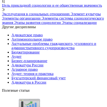
Ц
Цель прикладной социологии и ее общественная значимость
Э
Эксплуатация в социальных отношениях
Элемент культуры
Элементы организации
Элементы системы социологического
знания
Этапы развития социологии
Этапы социализации
Другие дисциплины
Адвокатское право
Антимонопольное право
Актуальные проблемы гражданского, уголовного и
административного судопроизводства
Бюджетирование
Аудит
Бизнес-планирование
Адвокатура России
Аграрное право
Аудит: теория и практика
Бухгалтерский финансовый учет
Адвокатура в России
Полезные статьи