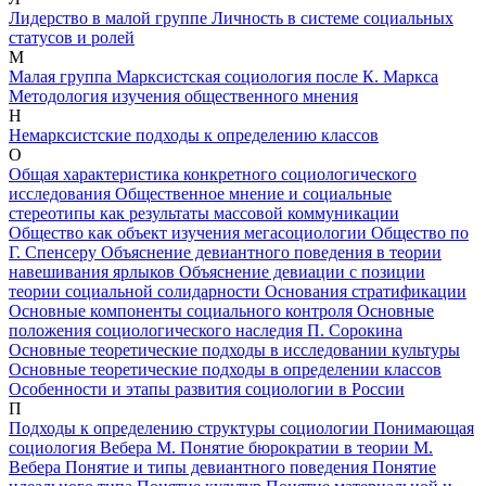
Лидерство в малой группе
Личность в системе социальных
статусов и ролей
М
Малая группа
Марксистская социология после К. Маркса
Методология изучения общественного мнения
Н
Немарксистские подходы к определению классов
О
Общая характеристика конкретного социологического
исследования
Общественное мнение и социальные
стереотипы как результаты массовой коммуникации
Общество как объект изучения мегасоциологии
Общество по
Г. Спенсеру
Объяснение девиантного поведения в теории
навешивания ярлыков
Объяснение девиации с позиции
теории социальной солидарности
Основания стратификации
Основные компоненты социального контроля
Основные
положения социологического наследия П. Сорокина
Основные теоретические подходы в исследовании культуры
Основные теоретические подходы в определении классов
Особенности и этапы развития социологии в России
П
Подходы к определению структуры социологии
Понимающая
социология Вебера М.
Понятие бюрократии в теории М.
Вебера
Понятие и типы девиантного поведения
Понятие